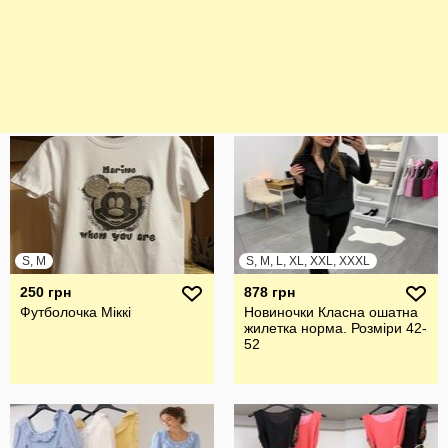
S, M
S, M, L, XL, XXL, XXXL
250 грн
878 грн
Футболочка Міккі
Новиночки Класна ошатна
жилетка норма. Розміри 42-
52