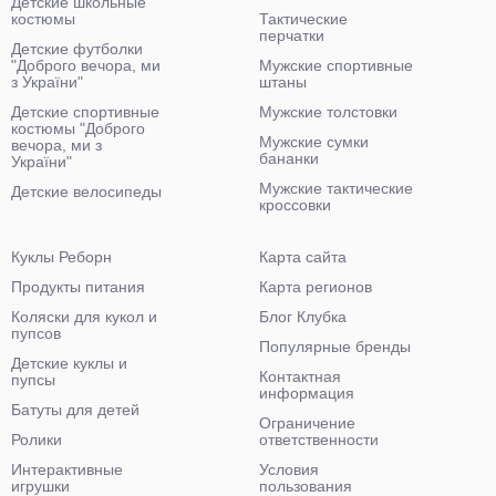
Детские школьные
костюмы
Тактические
перчатки
Детские футболки
"Доброго вечора, ми
Мужские спортивные
з України"
штаны
Детские спортивные
Мужские толстовки
костюмы "Доброго
Мужские сумки
вечора, ми з
бананки
України"
Мужские тактические
Детские велосипеды
кроссовки
Куклы Реборн
Карта сайта
Продукты питания
Карта регионов
Коляски для кукол и
Блог Клубка
пупсов
Популярные бренды
Детские куклы и
Контактная
пупсы
информация
Батуты для детей
Ограничение
Ролики
ответственности
Интерактивные
Условия
игрушки
пользования