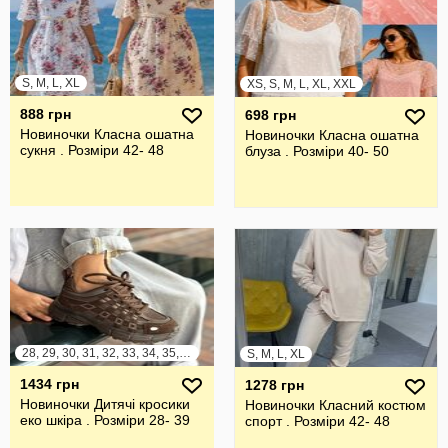
S, M, L, XL
XS, S, M, L, XL, XXL
888 грн
698 грн
Новиночки Класна ошатна
Новиночки Класна ошатна
сукня . Розміри 42- 48
блуза . Розміри 40- 50
28, 29, 30, 31, 32, 33, 34, 35, 36, 37, 38, 39
S, M, L, XL
1434 грн
1278 грн
Новиночки Дитячі кросики
Новиночки Класний костюм
еко шкіра . Розміри 28- 39
спорт . Розміри 42- 48