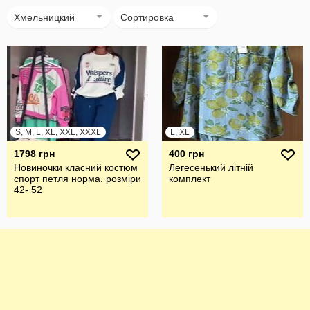
Хмельницкий
Сортировка
S, M, L, XL, XXL, XXXL
L, XL
1798 грн
400 грн
Новиночки класний костюм
Легесенький літній
спорт петля норма. розміри
комплект
42- 52