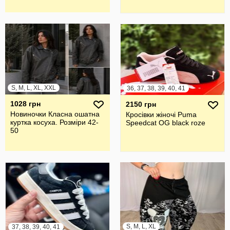
S, M, L, XL, XXL
36, 37, 38, 39, 40, 41
1028 грн
2150 грн
Новиночки Класна ошатна
Кросівки жіночі Puma
куртка косуха. Розміри 42-
Speedcat OG black roze
50
S, M, L, XL
37, 38, 39, 40, 41