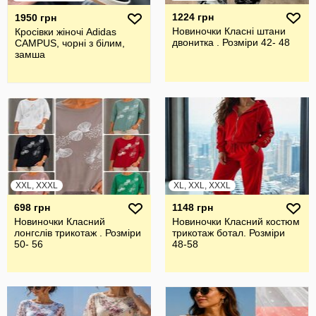
1224 грн
1950 грн
Новиночки Класні штани
Кросівки жіночі Adidas
двонитка . Розмiри 42- 48
CAMPUS, чорні з білим,
замша
XXL, XXXL
XL, XXL, XXXL
698 грн
1148 грн
Новиночки Класний
Новиночки Класний костюм
лонгслів трикотаж . Розміри
трикотаж ботал. Розміри
50- 56
48-58