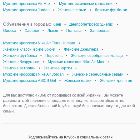
Мужские кроссовки Air Max
•
Мужские замшевые кроссовки
•
Мужские кроссовки Jordan
•
Женские серьги
•
Детские футболки
Объявления в городах:
Киев
•
Днепропетровск (Днепр)
•
Одесса
•
Харьков
•
Львов
•
Полтава
•
Запорожье
Мужские кроссовки Nike Air Terra Humara
•
Женские классические брюки
•
Женские джемпера
•
Женские футболки
•
Перстень
•
Женские серебряные кольца
•
Женские безрукавки
•
Мужские кроссовки Nike Аir Мax
•
Женские ветровки
•
Женские куртки
•
Мужские кроссовки Nike Air Jordan
•
Женские серебряные серьги
•
Мужские кроссовки ASICS Gel
•
Женские майки
•
Женский кроп-топ
Для вас доступно 47868 от продавцов со всей Украины. Вы можете
разместить объявление о продаже или покупке товаров абсолютно
бесплатно. Доска объявлений Клубок - клуб безопасных покупок для всей
семьи.
Подписывайтесь на Клубок в социальных сетях