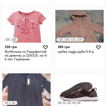
110, 116
110, 116, 122, 128
150 грн
385 грн
Футболока со Смурфеттой
шубка тедді шуба 6-8 р.
на девочку, р.110/116, на 4-
6 лет, Германия
M, L, XL
40, 41, 42, 43, 44