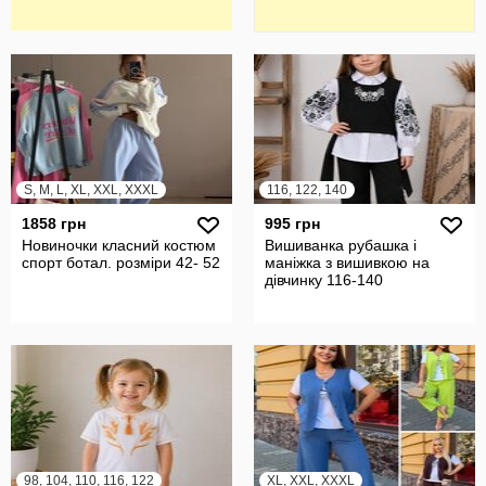
S, M, L, XL, XXL, XXXL
116, 122, 140
1858 грн
995 грн
Новиночки класний костюм
Вишиванка рубашка і
спорт ботал. розміри 42- 52
маніжка з вишивкою на
дівчинку 116-140
98, 104, 110, 116, 122
XL, XXL, XXXL