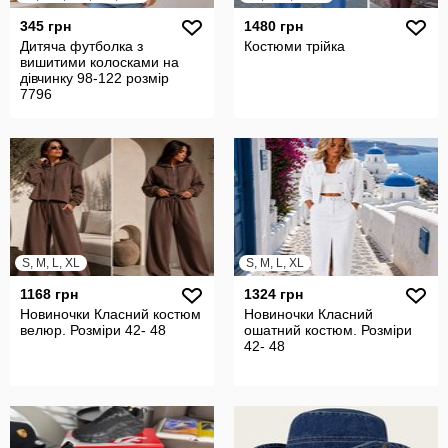
345 грн
1480 грн
Дитяча футболка з
Костюми трійка
вишитими колосками на
дівчинку 98-122 розмір
7796
S, M, L, XL
S, M, L, XL
1168 грн
1324 грн
Новиночки Класний костюм
Новиночки Класний
велюр. Розміри 42- 48
ошатний костюм. Розміри
42- 48