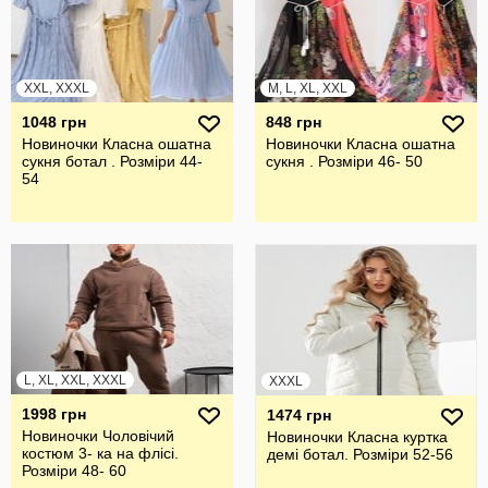
XXL, XXXL
M, L, XL, XXL
1048 грн
848 грн
Новиночки Класна ошатна
Новиночки Класна ошатна
сукня ботал . Розміри 44-
сукня . Розміри 46- 50
54
L, XL, XXL, XXXL
XXXL
1998 грн
1474 грн
Новиночки Чоловічий
Новиночки Класна куртка
костюм 3- ка на флісі.
демі ботал. Розміри 52-56
Розміри 48- 60