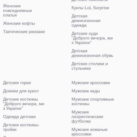
Женские
Куклы LoL Surprise
повседневные
платья
Детская
демисезонная
Женские кофты
одежда
Тактические рюкзаки
Детские худи
"Доброго вечора, ми
з України"
Детская
демисезонная обувь
Детские столики и
стульчики
Детские горки
Мужские кроссовки
Домики для кукол
Мужские кеды
Детские костюмы
Мужские спортивные
"Доброго вечора, ми
костюмы
з України"
Мужские
Одежда детская
патриотические
футболки
Детские костюмы-
тройки
Мужские кожаные
кроссовки