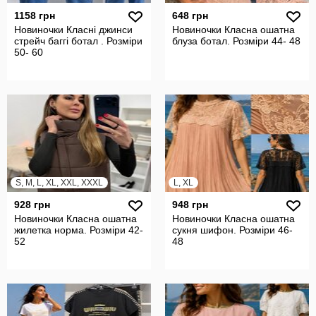
1158 грн
648 грн
Новиночки Класні джинси
Новиночки Класна ошатна
стрейч баггі ботал . Розміри
блуза ботал. Розміри 44- 48
50- 60
S, M, L, XL, XXL, XXXL
L, XL
928 грн
948 грн
Новиночки Класна ошатна
Новиночки Класна ошатна
жилетка норма. Розміри 42-
сукня шифон. Розміри 46-
52
48