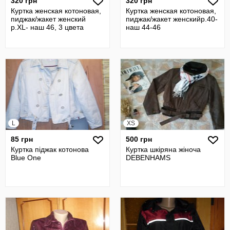
320 грн
320 грн
Куртка женская котоновая,
Куртка женская котоновая,
пиджак/жакет женский
пиджак/жакет женскийр.40-
р.XL- наш 46, 3 цвета
наш 44-46
L
XS
85 грн
500 грн
Куртка піджак котонова
Куртка шкіряна жіноча
Blue One
DEBENHAMS