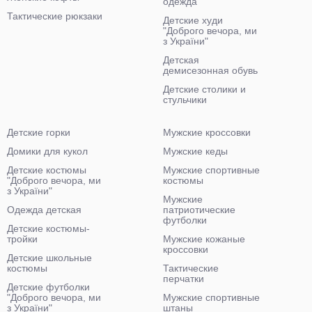
одежда
Тактические рюкзаки
Детские худи
"Доброго вечора, ми
з України"
Детская
демисезонная обувь
Детские столики и
стульчики
Детские горки
Мужские кроссовки
Домики для кукол
Мужские кеды
Детские костюмы
Мужские спортивные
"Доброго вечора, ми
костюмы
з України"
Мужские
Одежда детская
патриотические
футболки
Детские костюмы-
тройки
Мужские кожаные
кроссовки
Детские школьные
костюмы
Тактические
перчатки
Детские футболки
"Доброго вечора, ми
Мужские спортивные
з України"
штаны