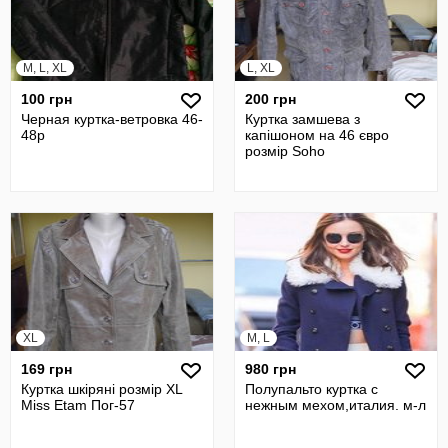
M, L, XL
L, XL
100 грн
200 грн
Черная куртка-ветровка 46-
Куртка замшева з
48р
капішоном на 46 євро
розмір Sohо
XL
M, L
169 грн
980 грн
Куртка шкіряні розмір XL
Полупальто куртка с
Miss Etam Пог-57
нежным мехом,италия. м-л