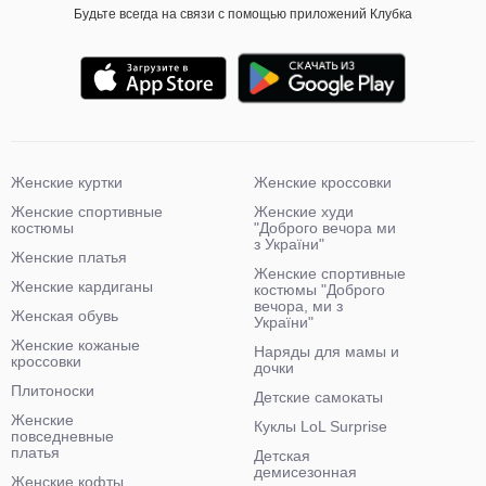
Будьте всегда на связи с помощью приложений Клубка
Женские куртки
Женские кроссовки
Женские спортивные
Женские худи
костюмы
"Доброго вечора ми
з України"
Женские платья
Женские спортивные
Женские кардиганы
костюмы "Доброго
вечора, ми з
Женская обувь
України"
Женские кожаные
Наряды для мамы и
кроссовки
дочки
Плитоноски
Детские самокаты
Женские
Куклы LoL Surprise
повседневные
платья
Детская
демисезонная
Женские кофты