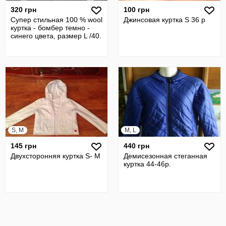
320 грн
100 грн
Супер стильная 100 % wool
Джинсовая куртка S 36 р
куртка - бомбер темно -
синего цвета, размер L /40.
S, M
M, L
145 грн
440 грн
Двухсторонняя куртка S- M
Демисезонная стеганная
куртка 44-46р.