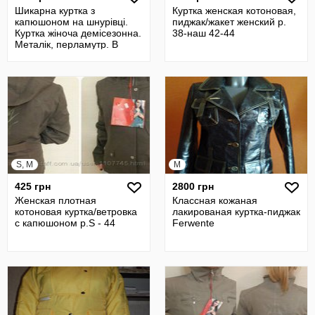
Шикарна куртка з
Куртка женская котоновая,
капюшоном на шнурівці.
пиджак/жакет женский р.
Куртка жіноча демісезонна.
38-наш 42-44
Металік, перламутр. В
наявності
S, M
M
425 грн
2800 грн
Женская плотная
Классная кожаная
котоновая куртка/ветровка
лакированая куртка-пиджак
c капюшоном р.S - 44
Ferwente