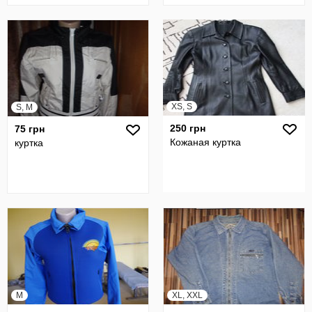
XS, S
S, M
250 грн
75 грн
Кожаная куртка
куртка
M
XL, XXL