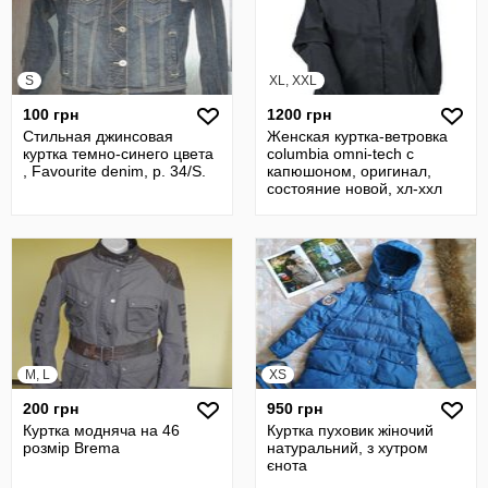
S
XL, XXL
100 грн
1200 грн
Стильная джинсовая
Женская куртка-ветровка
куртка темно-синего цвета
columbia omni-tech с
, Favourite denim, р. 34/S.
капюшоном, оригинал,
состояние новой, хл-ххл
M, L
XS
200 грн
950 грн
Куртка модняча на 46
Куртка пуховик жіночий
розмір Brema
натуральний, з хутром
єнота