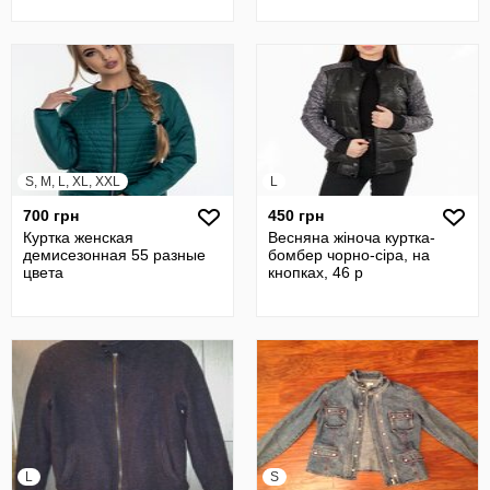
S, M, L, XL, XXL
L
700 грн
450 грн
Куртка женская
Весняна жіноча куртка-
демисезонная 55 разные
бомбер чорно-сіра, на
цвета
кнопках, 46 р
L
S