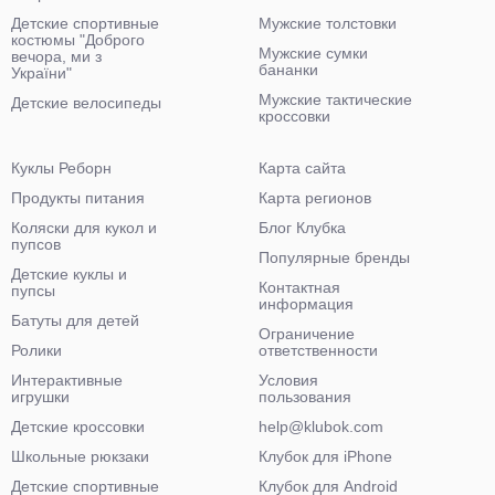
Детские спортивные
Мужские толстовки
костюмы "Доброго
Мужские сумки
вечора, ми з
бананки
України"
Мужские тактические
Детские велосипеды
кроссовки
Куклы Реборн
Карта сайта
Продукты питания
Карта регионов
Коляски для кукол и
Блог Клубка
пупсов
Популярные бренды
Детские куклы и
Контактная
пупсы
информация
Батуты для детей
Ограничение
Ролики
ответственности
Интерактивные
Условия
игрушки
пользования
Детские кроссовки
help@klubok.com
Школьные рюкзаки
Клубок для iPhone
Детские спортивные
Клубок для Android