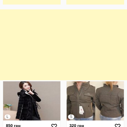
L
S
850 грн
320 грн