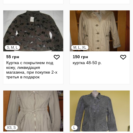
S, M, L
M, L, XL
55 грн
150 грн
Куртка с покрытием под
куртка 48-50 р.
кожу, ликвидация
магазина, при покупке 2-х
третья в подарок
XS, S
L