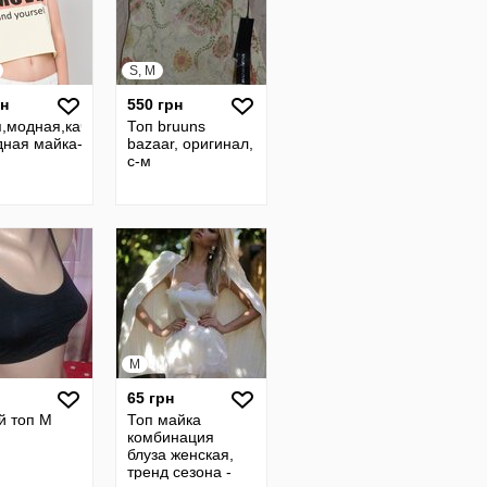
S, M
рн
550 грн
укороченная
я,модная,качественная,укороченная
Топ bruuns
ры S/M/L
ная майка-топ Mario,р-ры S/M/L
bazaar, оригинал,
с-м
M
65 грн
дежная
й топ М
Топ майка
комбинация
блуза женская,
тренд сезона -