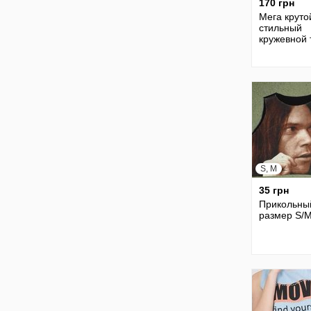
170 грн
Мега круто
стильный
кружевной 
S, M
35 грн
Прикольный
размер S/M