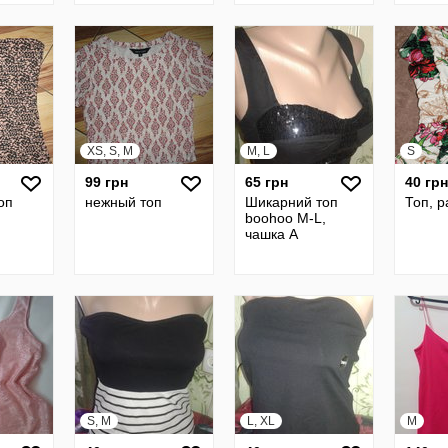
XS, S, M
M, L
S
99 грн
65 грн
40 грн
оп
нежный топ
Шикарний топ
Топ, р
boohoo M-L,
чашка А
S, M
L, XL
M