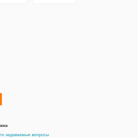
бельевой стиль,
наш р.44
жка
то задаваемые вопросы