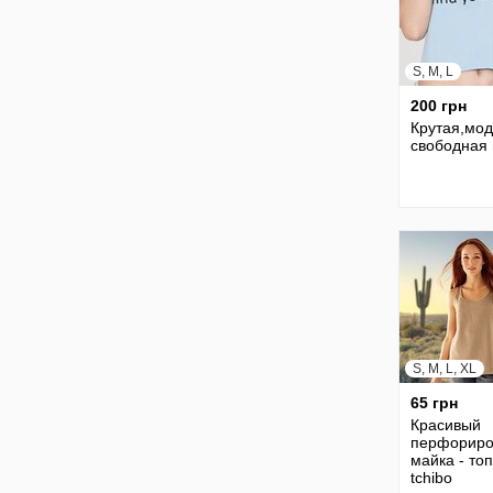
S, M, L
200 грн
Крутая,мод
свободная 
S, M, L, XL
65 грн
Красивый
перфориро
майка - топ
tchibo