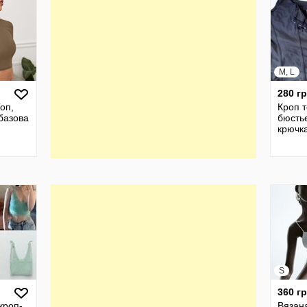
M, L
280 г
оп,
Кроп т
базова
бюсть
крючк
кроп
ова
S
360 г
кроп-
Вязан