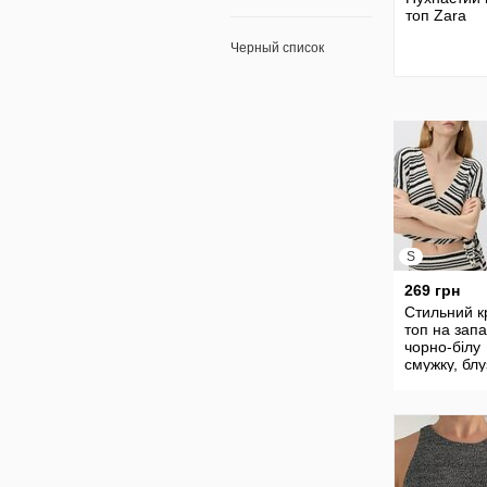
топ Zara
Черный список
S
269 грн
Стильний к
топ на запа
чорно-білу
смужку, блу
зав'язкою з
вирізом