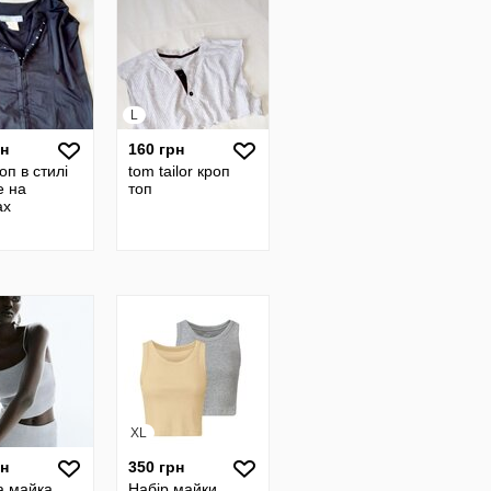
L
рн
160 грн
оп в стилі
tom tailor кроп
е на
топ
ах
XL
рн
350 грн
а майка
Набір майки