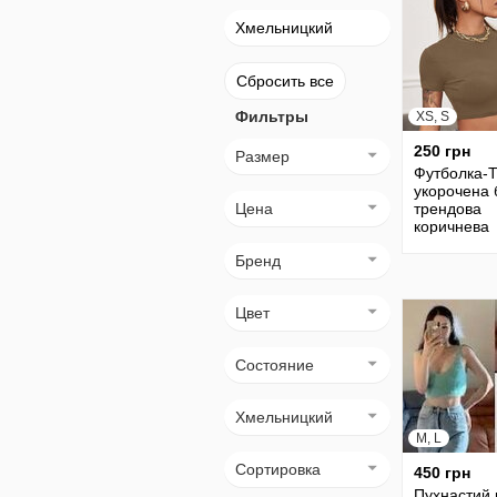
Хмельницкий
Сбросить все
Фильтры
XS, S
250 грн
Размер
Футболка-Т
укорочена 
Цена
трендова
коричнева
футболка, 
Бренд
топ, тренд
футболка.
Цвет
Состояние
Хмельницкий
M, L
Сортировка
450 грн
Пухнастий 