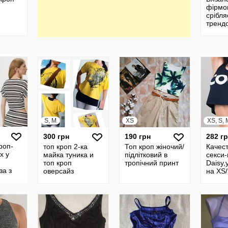
фірмо
срібля
тренд
жіноча
трикот
рубчи
S, M
XS
XS, S, 
300 грн
190 грн
282 г
роп-
топ кроп 2-ка
Топ кроп жіночий/
Качес
х у
майка туника и
підлітковий в
секси-
топ кроп
тропічний принт
Daisy
за з
оверсайз
на XS
 v-