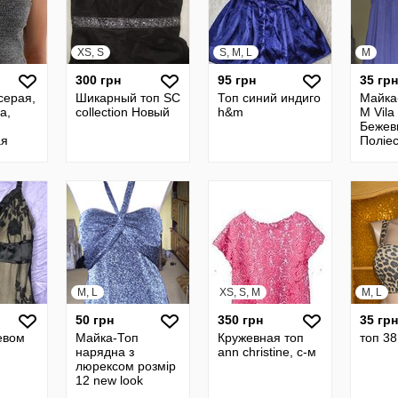
XS, S
S, M, L
M
300 грн
95 грн
35 грн
серая,
Шикарный топ SC
Топ синий индиго
Майка
а,
collection Новый
h&m
М Vila
Бежеви
ая
Поліе
ва
Спанд
M, L
XS, S, M
M, L
50 грн
350 грн
35 грн
евом
Майка-Топ
Кружевная топ
топ 38
нарядна з
ann christine, с-м
люрексом розмір
12 new look