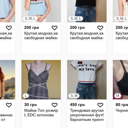
S, M, L
S, M, L
S, M, L
200 грн
200 грн
200 г
ная,качественная,укороченная
Крутая,модная,качественная,укороченная
Крутая,модная,качественная,
Крута
майка-топ Mario,р-ры S/M/L
свободная майка-топ Mario,р-ры S/M/L
свободная майка-топ Mario,р-
свобод
L
S, M
M
30 грн
450 грн
80 грн
Майка-Топ розмір
Трендовая,крутая,яркая,моло
Чорни
ванная
L EDC котонова
укороченная футболка-топ с
 от
бархатным принтом