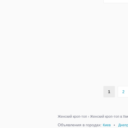
1
2
Женский кроп-топ
›
Женский кроп-топ в Х
Объявления в городах:
Киев
•
Днепр