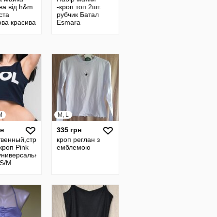
ва від h&m
-кроп топ 2шт.
ста
рубчик Батал
ова красива
Esmara
 кроп-топ з
Німеччина
ажу в
к
M
M, L
рн
335 грн
твенный,стрейчевый
кроп реглан з
кроп Pink
емблемою
,универсальный р-р
/S/M