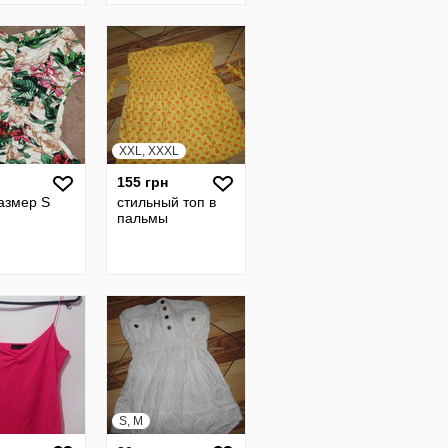
XXL, XXXL
155 грн
азмер S
стильный топ в
пальмы
S, M