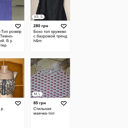
XS, S
280 грн
-Топ розмір
Бохо топ кружево
 Темно-
с бахромой тренд
й. Б у.
h&m
стер
екс
M, L
85 грн
 р.
Стильная
маечка-топ