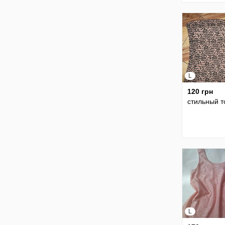
L
120 грн
стильный т
L