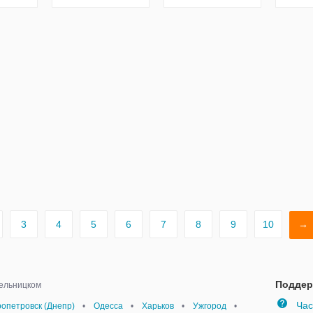
3
4
5
6
7
8
9
10
→
Поддер
мельницком
Час
опетровск (Днепр)
•
Одесса
•
Харьков
•
Ужгород
•