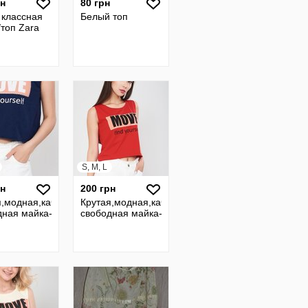
рн
80 грн
 классная
Белый топ
топ Zara
S, M, L
рн
200 грн
укороченная
я,модная,качественная,укороченная
Крутая,модная,качественная,укороченная
ры S/M/L
ная майка-топ Mario,р-ры S/M/L
свободная майка-топ Mario,р-ры S/M/L