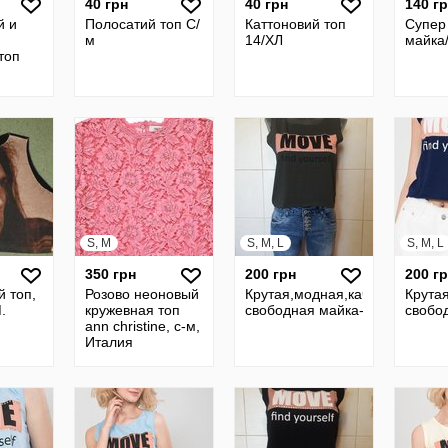
40 грн
40 грн
140 г
й и
Полосатий топ С/
Каттоновий топ
Супер
м
14/ХЛ
майка/
топ
S, M
S, M, L
S, M, L
350 грн
200 грн
200 г
 топ,
Розово неоновый
Крутая,модная,качественная,
Крута
.
кружевная топ
свободная майка-топ Mario,р-
свобод
ann christine, с-м,
Италия