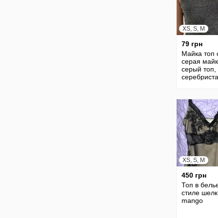
XS, S, M
79 грн
Майка топ 
серая майк
серый топ,
серебрист
майка базо
трендова
стильная.
XS, S, M
450 грн
Топ в бель
стиле шелк
mango