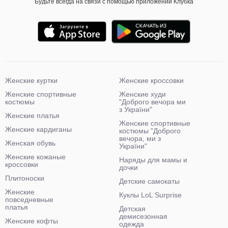
Будьте всегда на связи с помощью приложений Клубка
Женские куртки
Женские кроссовки
Женские спортивные
Женские худи
костюмы
"Доброго вечора ми
з України"
Женские платья
Женские спортивные
Женские кардиганы
костюмы "Доброго
вечора, ми з
Женская обувь
України"
Женские кожаные
Наряды для мамы и
кроссовки
дочки
Плитоноски
Детские самокаты
Женские
Куклы LoL Surprise
повседневные
платья
Детская
демисезонная
Женские кофты
одежда