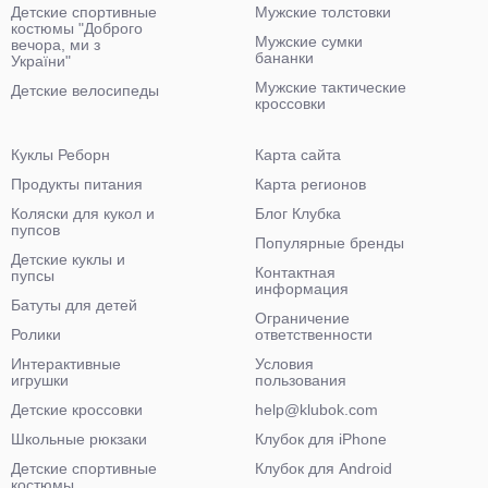
Детские спортивные
Мужские толстовки
костюмы "Доброго
Мужские сумки
вечора, ми з
бананки
України"
Мужские тактические
Детские велосипеды
кроссовки
Куклы Реборн
Карта сайта
Продукты питания
Карта регионов
Коляски для кукол и
Блог Клубка
пупсов
Популярные бренды
Детские куклы и
Контактная
пупсы
информация
Батуты для детей
Ограничение
Ролики
ответственности
Интерактивные
Условия
игрушки
пользования
Детские кроссовки
help@klubok.com
Школьные рюкзаки
Клубок для iPhone
Детские спортивные
Клубок для Android
костюмы