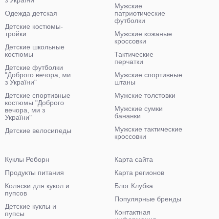
з України"
Мужские
Одежда детская
патриотические
футболки
Детские костюмы-
тройки
Мужские кожаные
кроссовки
Детские школьные
костюмы
Тактические
перчатки
Детские футболки
"Доброго вечора, ми
Мужские спортивные
з України"
штаны
Детские спортивные
Мужские толстовки
костюмы "Доброго
Мужские сумки
вечора, ми з
бананки
України"
Мужские тактические
Детские велосипеды
кроссовки
Куклы Реборн
Карта сайта
Продукты питания
Карта регионов
Коляски для кукол и
Блог Клубка
пупсов
Популярные бренды
Детские куклы и
Контактная
пупсы