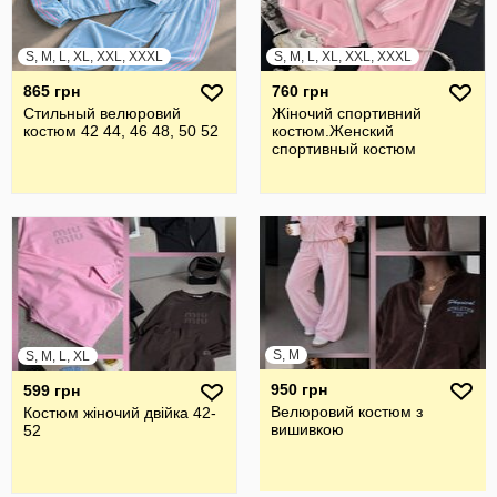
S, M, L, XL, XXL, XXXL
S, M, L, XL, XXL, XXXL
865 грн
760 грн
Стильный велюровий
Жiночий спортивний
костюм 42 44, 46 48, 50 52
костюм.Женский
спортивный костюм
S, M
S, M, L, XL
950 грн
599 грн
Велюровий костюм з
Костюм жіночий двійка 42-
вишивкою
52