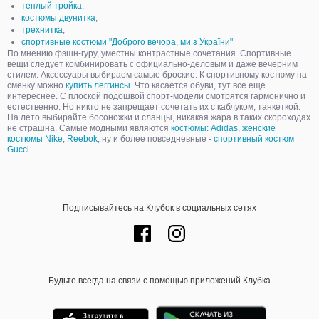
теплый тройка
;
костюмы двунитка
;
трехнитка
;
спортивные костюми "Доброго вечора, ми з України"
По мнению фэшн-гуру, уместны контрастные сочетания. Спортивные
вещи следует комбинировать с официально-деловым и даже вечерним
стилем. Аксессуары выбираем самые броские. К спортивному костюму на
сменку можно
купить леггинсы
. Что касается обуви, тут все еще
интереснее. С плоской подошвой спорт-модели смотрятся гармонично и
естественно. Но никто не запрещает сочетать их с каблуком, танкеткой.
На лето выбирайте босоножки и сланцы, никакая жара в таких скороходах
не страшна. Самые модными являются
костюмы: Adidas
,
женские
костюмы Nike
,
Reebok
, ну и более повседневные -
спортивный костюм
Gucci
.
Подписывайтесь на Клубок в социальных сетях
Будьте всегда на связи с помощью приложений Клубка