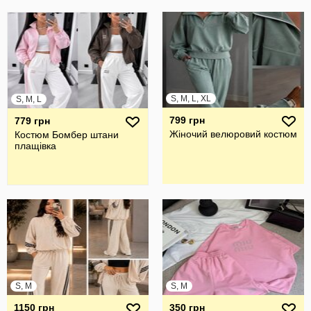
S, M, L, XL
S, M, L
799 грн
779 грн
Жіночий велюровий костюм
Костюм Бомбер штани
плащівка
S, M
S, M
1150 грн
350 грн