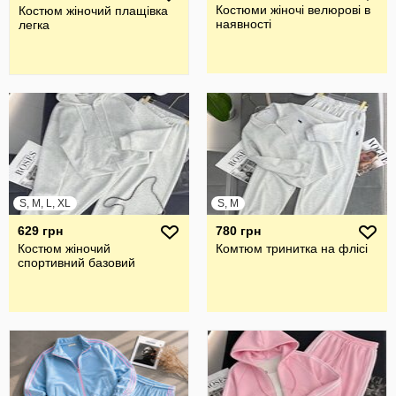
Костюми жіночі велюрові в
Костюм жіночий плащівка
наявності
легка
S, M, L, XL
S, M
629 грн
780 грн
Костюм жіночий
Комтюм тринитка на флісі
спортивний базовий