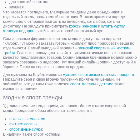
для занятий спортом;
клубная.
Что касается последнего, гламурные тандемы даже объединяют в
отдельный стиль, называемый спорт-шик. В таком красивом наряде
можно смело отправляться хоть на вечеринку, хоть в бар, хоть на
дискотеку. Не забудьте присмотреть
кроссы женские
и
купить куртку
женскую недорого
, чтоб закончить свой спортивный лук.
Самые разные фирменные фитнес-модели доступны на портале
“Клубок”. Тут можно заказать готовый комплект либо приобрести вещи по
отдельности. Самый выгодный вариант –
женский спортивный костюм-
тройка
. Главные преимущества сайта – демократичные цены и высокое
качество предлагаемых товаров. Оригинальные брендовые модели можно
заказать совершенно недорого. Тут лучший онлайн-шоппинг, доступный в
Украине. Также на сервисе возможна продажа.
Для мужчины на Клубке имеются
мужские спортивные костюмы недорого
.
Порадуйте себя и свою вторую половинку приятными ценами. Не
забывайте, что деткам тоже полезен
спорт. Костюмы детские
также
имеются в наличии.
Модные спорт-тренды
Уделим внимание тенденциям, что правят балом в мире спортивной
моды. Трендовый образ обеспечат такие акценты:
штаны с лампасами
;
фитнес-лосины
;
спортивные сумки
;
В наличии такие спорт костюмы: