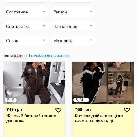
Состояние
Регион
Сортировка
Назначение
Сезон
Материал
Топ-магазины.
Рекламировать магазин
S, M
S, M, L
749 грн
769 грн
Жіночий базовий костюм
Костюм двійка плащівка
двонитка
кофта на підкладці.