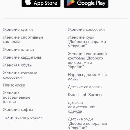
Женские куртки
Женские кроссовки
Женские спортивные
Женские худи
костюмы
"Доброго вечора ми
з України"
Женские платья
Женские спортивные
Женские кардиганы
костюмы "Доброго
вечора, ми з
Женская обувь
України"
Женские кожаные
Наряды для мамы и
кроссовки
дочки
Плитоноски
Детские самокаты
Женские
Куклы LoL Surprise
повседневные
платья
Детская
демисезонная
Женские кофты
одежда
Тактические рюкзаки
Детские худи
"Доброго вечора, ми
з України"