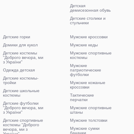
Детская
демисезонная обувь
Детские столики и
стульчики
Детские горки
Мужские кроссовки
Домики для кукол
Мужские кеды
Детские костюмы
Мужские спортивные
"Доброго вечора, ми
костюмы
з України"
Мужские
Одежда детская
патриотические
футболки
Детские костюмы-
тройки
Мужские кожаные
кроссовки
Детские школьные
костюмы
Тактические
перчатки
Детские футболки
"Доброго вечора, ми
Мужские спортивные
з України"
штаны
Детские спортивные
Мужские толстовки
костюмы "Доброго
Мужские сумки
вечора, ми з
бананки
України"