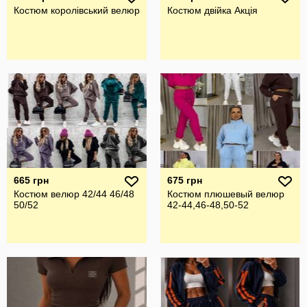
Костюм королівський велюр
Костюм двійка Акція
665 грн
675 грн
Костюм велюр 42/44 46/48
Костюм плюшевый велюр
50/52
42-44,46-48,50-52