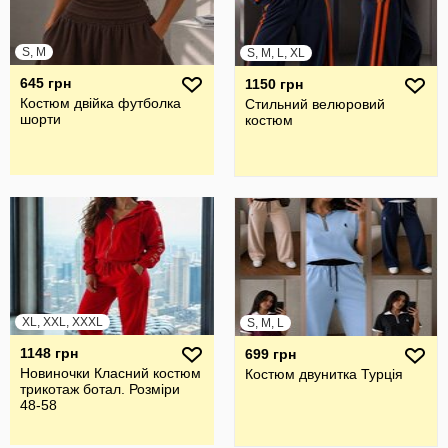
S, M
S, M, L, XL
645 грн
1150 грн
Костюм двійка футболка
Стильний велюровий
шорти
костюм
XL, XXL, XXXL
S, M, L
1148 грн
699 грн
Новиночки Класний костюм
Костюм двунитка Турція
трикотаж ботал. Розміри
48-58