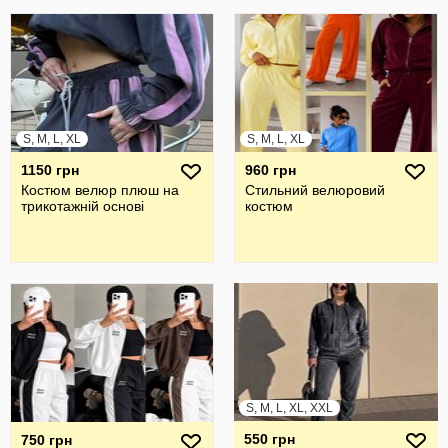
S, M, L, XL
S, M, L, XL
1150 грн
960 грн
Костюм велюр плюш на
Стильний велюровий
трикотажній основі
костюм
S, M, L, XL, XXL
550 грн
750 грн