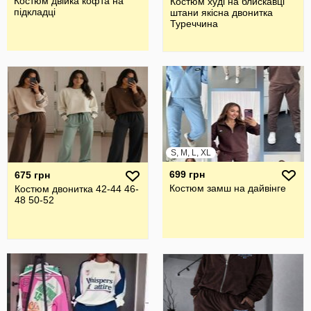
Костюм двійка кофта на
Костюм худі на блискавці
підкладці
штани якісна двонитка
Туреччина
S, M, L, XL
699 грн
675 грн
Костюм замш на дайвінге
Костюм двонитка 42-44 46-
48 50-52