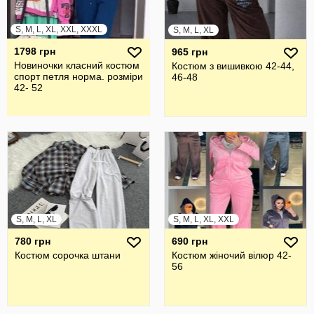
S, M, L, XL, XXL, XXXL
S, M, L, XL
1798 грн
965 грн
Новиночки класний костюм
Костюм з вишивкою 42-44,
спорт петля норма. розміри
46-48
42- 52
S, M, L, XL
S, M, L, XL, XXL
780 грн
690 грн
Костюм сорочка штани
Костюм жіночий вілюр 42-
56