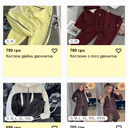
S, M
S, M
790 грн
780 грн
Костюм двійка двохнитка
Костюми з лого двонитка
S, M, L, XL, XXL, XXXL
S, M, L, XL, XXL
705 грн
699 грн