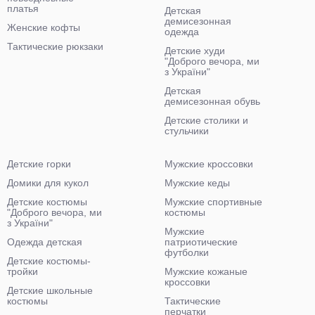
платья
Детская
демисезонная
Женские кофты
одежда
Тактические рюкзаки
Детские худи
"Доброго вечора, ми
з України"
Детская
демисезонная обувь
Детские столики и
стульчики
Детские горки
Мужские кроссовки
Домики для кукол
Мужские кеды
Детские костюмы
Мужские спортивные
"Доброго вечора, ми
костюмы
з України"
Мужские
Одежда детская
патриотические
футболки
Детские костюмы-
тройки
Мужские кожаные
кроссовки
Детские школьные
костюмы
Тактические
перчатки