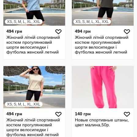
XS, S, M, L, XL, XXL
XS, S, M, L, XL, XXL
494 грн
494 грн
Жіночий літній спортивний
Жіночий літній спортивний
костюм прогулянковий
костюм прогулянковий
шорти велосипедки і
шорти велосипедки і
футболка женский летний
футболка женский летний
шорты
шорты
XS, S, M, L, XL, XXL
494 грн
140 грн
Жіночий літній спортивний
Новые спортивные штаны,
костюм прогулянковий
цвет малина,50р.
шорти велосипедки і
футболка женский летний