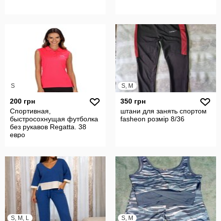
S
S, M
200 грн
350 грн
Спортивная,
штани для занять спортом
быстросохнущая футболка
fashеon розмір 8/36
без рукавов Regatta. 38
евро
S, M, L
S, M