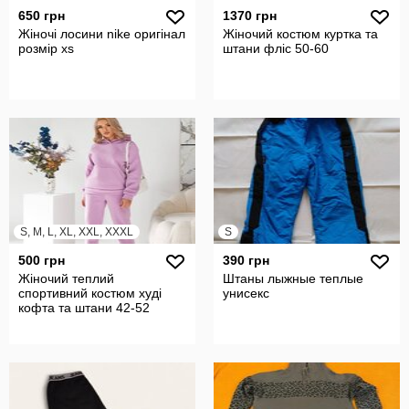
650 грн
1370 грн
Жіночі лосини nike оригінал
Жіночий костюм куртка та
розмір xs
штани фліс 50-60
S, M, L, XL, XXL, XXXL
S
500 грн
390 грн
Жіночий теплий
Штаны лыжные теплые
спортивний костюм худі
унисекс
кофта та штани 42-52