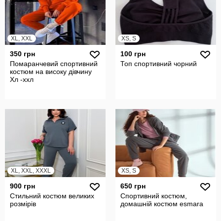
XL, XXL
XS, S
350 грн
100 грн
Помаранчевий спортивний
Топ спортивний чорний
костюм на високу дівчину
Хл -ххл
XL, XXL, XXXL
XS, S
900 грн
650 грн
Стильний костюм великих
Спортивний костюм,
розмірів
домашній костюм esmara