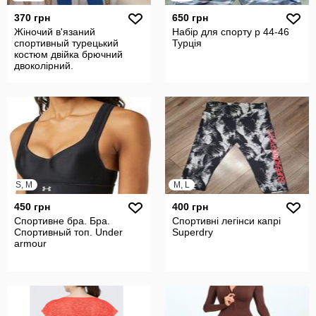
370 грн
650 грн
Жіночий в'язаний
Набір для спорту р 44-46
спортивный турецький
Турція
костюм двійка брючний
двоколірний.
S, M
M, L
450 грн
400 грн
Спортивне бра. Бра.
Спортивні легінси капрі
Спортивный топ. Under
Superdry
armour