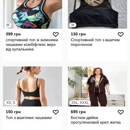
M
M
399 грн
130 грн
спортивний топ зі знімними
Спортивний топ з вшитим
чашками комбіфлекс верх
поролоном
від купальника
XS, S
XXL, XXXL
150 грн
695 грн
Топ з вшитими чашками
Костюм двійка
прогулянковий креп жатка