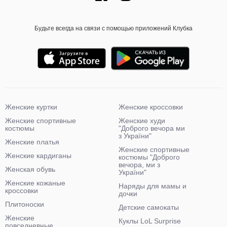
Будьте всегда на связи с помощью приложений Клубка
Женские куртки
Женские кроссовки
Женские спортивные
Женские худи
костюмы
"Доброго вечора ми
з України"
Женские платья
Женские спортивные
Женские кардиганы
костюмы "Доброго
вечора, ми з
Женская обувь
України"
Женские кожаные
Наряды для мамы и
кроссовки
дочки
Плитоноски
Детские самокаты
Женские
Куклы LoL Surprise
повседневные