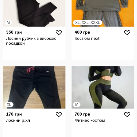
M
XL, XXL, XXXL
350 грн
400 грн
Лосини рубчик з високою
Костюм next
посадкой
XL
M
170 грн
700 грн
лосини р.хл
Фитнес костюм