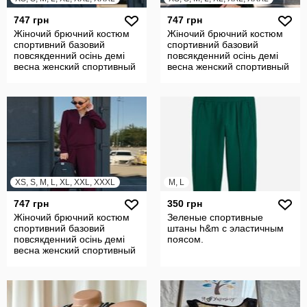
747 грн
747 грн
Жіночий брючний костюм
Жіночий брючний костюм
спортивний базовий
спортивний базовий
повсякденний осінь демі
повсякденний осінь демі
весна женский спортивный
весна женский спортивный
базовый
базовый
XS, S, M, L, XL, XXL, XXXL
M, L
747 грн
350 грн
Жіночий брючний костюм
Зеленые спортивные
спортивний базовий
штаны h&m с эластичным
повсякденний осінь демі
поясом.
весна женский спортивный
базовый