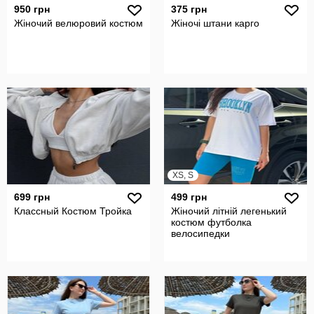
950 грн
375 грн
Жіночий велюровий костюм
Жіночі штани карго
XS, S
699 грн
499 грн
Классный Костюм Тройка
Жіночий літній легенький
костюм футболка
велосипедки