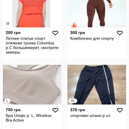
M
200 грн
300 грн
Летнее платье спорт
Комбінезон для спорту
пляжная туника Columbia
р.С большемерит, смотрите
замеры
L
XL
750 грн
370 грн
Бра Uniqlo р. L, Wireless
спортивні штани р.хл
Bra Active