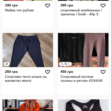
190 грн
395 грн
Майка топ рубчик
спортивный комбинезон /
тринитка / Goldi - 40р S
M
S, M, L
250 грн
450 грн
Спортивні теплі штани на
Спортивный костюм
манжетах жіночі
лосины и реглан 42/44/46