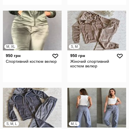
M, XL
S, M
950 грн
950 грн
Спортивний костюм велюр
Жіночий спортивний
костюм велюр
S, M, L
M, L