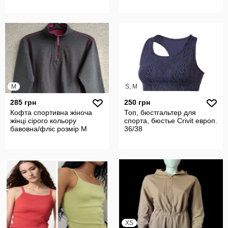
M
S, M
285 грн
250 грн
Кофта спортивна жіноча
Топ, бюстгальтер для
жінці сірого кольору
спорта, бюстье Crivit европ.
бавовна/фліс розмір М
36/38
XS