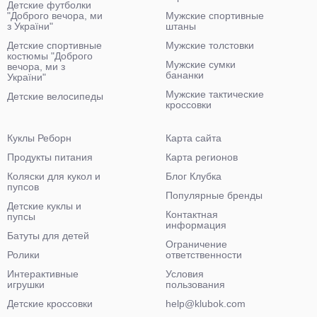
Детские футболки
"Доброго вечора, ми
Мужские спортивные
з України"
штаны
Детские спортивные
Мужские толстовки
костюмы "Доброго
Мужские сумки
вечора, ми з
бананки
України"
Мужские тактические
Детские велосипеды
кроссовки
Куклы Реборн
Карта сайта
Продукты питания
Карта регионов
Коляски для кукол и
Блог Клубка
пупсов
Популярные бренды
Детские куклы и
Контактная
пупсы
информация
Батуты для детей
Ограничение
Ролики
ответственности
Интерактивные
Условия
игрушки
пользования
Детские кроссовки
help@klubok.com