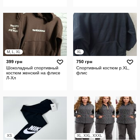
M, L, XL
XL
399 грн
750 грн
Шоколадный спортивный
Спортивный костюм р.XL,
костюм женский на флисе
флис
Л-Хл
XS
XL, XXL, XXXL