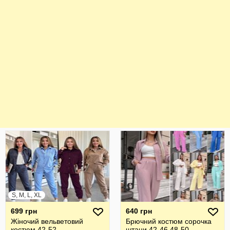
S, M, L, XL
699 грн
640 грн
Жіночий вельветовий
Брючний костюм сорочка
костюм 42-52
штани 42-46 48-50