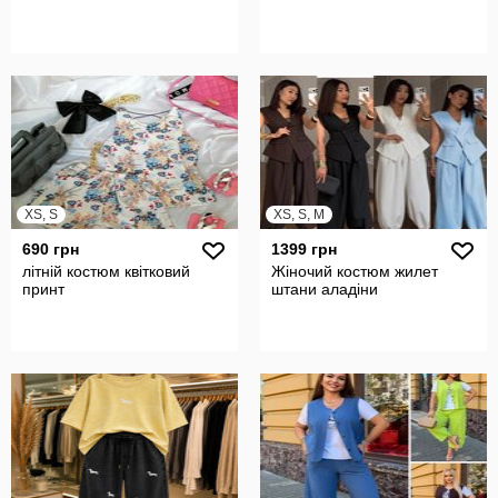
XS, S
XS, S, M
690 грн
1399 грн
літній костюм квітковий
Жіночий костюм жилет
принт
штани аладіни