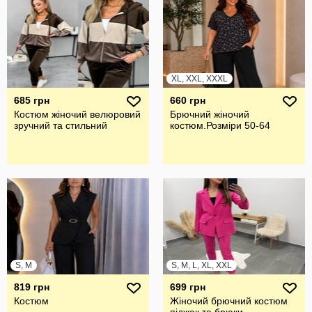
XL, XXL, XXXL
685 грн
660 грн
Костюм жіночий велюровий
Брючний жiночий
зручний та стильний
костюм.Розмiри 50-64
S, M
S, M, L, XL, XXL
819 грн
699 грн
Костюм
Жіночий брючний костюм