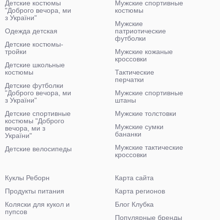
Детские костюмы
Мужские спортивные
"Доброго вечора, ми
костюмы
з України"
Мужские
Одежда детская
патриотические
футболки
Детские костюмы-
тройки
Мужские кожаные
кроссовки
Детские школьные
костюмы
Тактические
перчатки
Детские футболки
"Доброго вечора, ми
Мужские спортивные
з України"
штаны
Детские спортивные
Мужские толстовки
костюмы "Доброго
Мужские сумки
вечора, ми з
бананки
України"
Мужские тактические
Детские велосипеды
кроссовки
Куклы Реборн
Карта сайта
Продукты питания
Карта регионов
Коляски для кукол и
Блог Клубка
пупсов
Популярные бренды