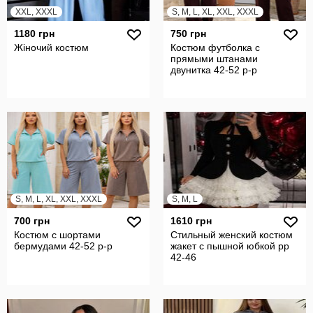
XXL, XXXL
S, M, L, XL, XXL, XXXL
1180 грн
750 грн
Жіночий костюм
Костюм футболка с
прямыми штанами
двунитка 42-52 р-р
S, M, L, XL, XXL, XXXL
S, M, L
700 грн
1610 грн
Костюм с шортами
Стильный женский костюм
бермудами 42-52 р-р
жакет с пышной юбкой рр
42-46