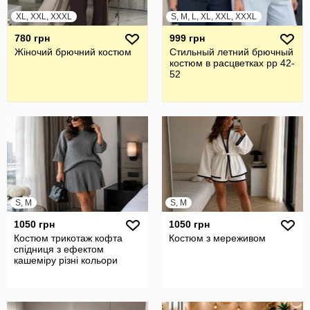
XL, XXL, XXXL
S, M, L, XL, XXL, XXXL
780 грн
999 грн
Жiночий брючний костюм
Стильный летний брючный
костюм в расцветках рр 42-
52
S, M
S, M
1050 грн
1050 грн
Костюм трикотаж кофта
Костюм з мереживом
спідниця з ефектом
кашеміру різні кольори