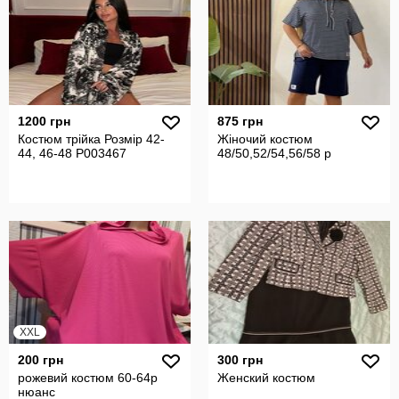
1200 грн
875 грн
Костюм трійка Розмір 42-
Жіночий костюм
44, 46-48 P003467
48/50,52/54,56/58 р
XXL
200 грн
300 грн
рожевий костюм 60-64р
Женский костюм
нюанс