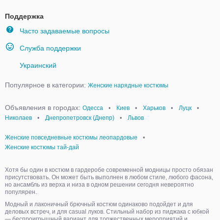
Поддержка
Часто задаваемые вопросы
Служба поддержки
Украинский
Популярное в категории:
Женские нарядные костюмы
Объявления в городах:
Одесса
•
Киев
•
Харьков
•
Луцк
•
Николаев
•
Днепропетровск (Днепр)
•
Львов
Женские повседневные костюмы леопардовые
•
Женские костюмы тай-дай
Хотя бы один в костюм в гардеробе современной модницы просто обязан
присутствовать. Он может быть выполнен в любом стиле, любого фасона,
но ансамбль из верха и низа в одном решении сегодня невероятно
популярен.
Модный и лаконичный брючный костюм одинаково подойдет и для
деловых встреч, и для casual луков. Стильный набор из пиджака с юбкой
— беспроигрышный вариант для торжественных мероприятий и