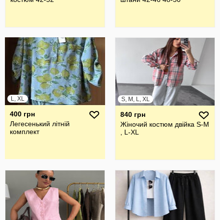
L, XL
S, M, L, XL
400 грн
840 грн
Легесенький літній
Жіночий костюм двійка S-M
комплект
, L-XL