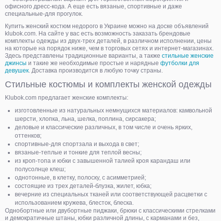
офисного дресс-кода. А еще есть вязаные, спортивные и даже
специальные-для прогулок.
Купить женский костюм недорого в Украине можно на доске объявлений
klubok.com. На сайте у вас есть возможность заказать брендовые
комплекты одежды из двух-трех деталей, в различном исполнении, цены
на которые на порядок ниже, чем в торговых сетях и интернет-магазинах.
Здесь представлены традиционные варианты, а также
стильные женские
джинсы
и такие же необходимые простые и нарядные
футболки для
девушек
. Доставка производится в любую точку страны.
Стильные костюмы и комплекты женской одежды
Klubok.com предлагает женские комплекты:
изготовленные из натуральных немнущихся материалов: камвольной
шерсти, хлопка, льна, шелка, поплина, сирсакера;
деловые и классические различных, в том числе и очень ярких,
оттенков;
спортивные-для спортзала и выхода в свет;
вязаные-теплые и тонкие для теплой весны;
из кроп-топа и юбки с завышенной талией кроя карандаш или
полусолнце клеш;
однотонные, в клетку, полоску, с асимметрией;
состоящие из трех деталей-блузка, жилет, юбка;
вечерние из специальных тканей или соответствующей расцветки с
использованием кружева, блесток, блеска.
Однобортные или двубортные пиджаки, брюки с классическими стрелками
и демократичные штаны, юбки различной длины, с карманами и без,