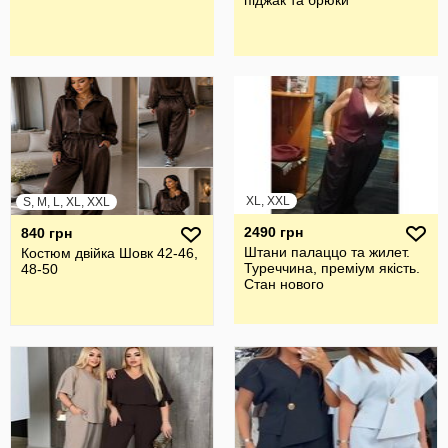
піджак та брюки
XL, XXL
S, M, L, XL, XXL
2490 грн
840 грн
Штани палаццо та жилет.
Костюм двійка Шовк 42-46,
Туреччина, преміум якість.
48-50
Стан нового