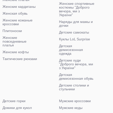
Женские спортивные
Женские кардиганы
костюмы "Доброго
вечора, ми з
Женская обувь
України"
Женские кожаные
Наряды для мамы и
кроссовки
дочки
Плитоноски
Детские самокаты
Женские
Куклы LoL Surprise
повседневные
платья
Детская
демисезонная
Женские кофты
одежда
Тактические рюкзаки
Детские худи
"Доброго вечора, ми
з України"
Детская
демисезонная обувь
Детские столики и
стульчики
Детские горки
Мужские кроссовки
Домики для кукол
Мужские кеды