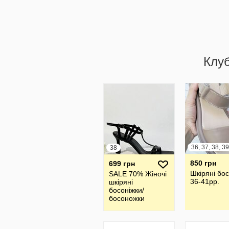
Клу
38
850 грн
699 грн
Шкіряні бо
SALE 70% Жіночі
36-41рр.
шкіряні
босоніжки/
босоножки