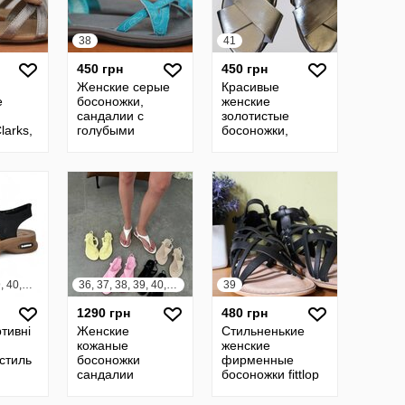
38
41
450 грн
450 грн
Женские серые
Красивые
е
босоножки,
женские
сандалии с
золотистые
larks,
голубыми
босоножки,
лентами Regatta,
сандалии 41 р.
38 размер.
George
Оригинал
36, 37, 38, 39, 40, 41
36, 37, 38, 39, 40, 41
39
1290 грн
480 грн
тивні
Женские
Стильненькие
кожаные
женские
кстиль
босоножки
фирменные
сандалии
босоножки fittlop
е