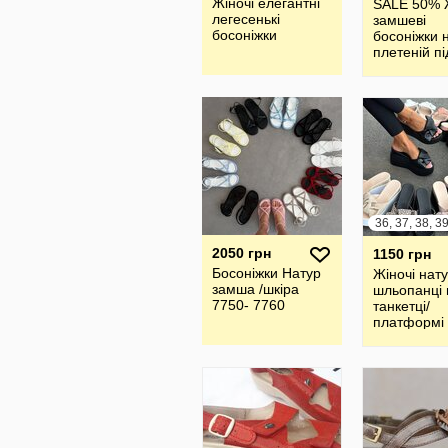
Жіночі елегантні
SALE 50% 
легесенькі
замшеві
босоніжки
босоніжки 
плетеній пі
2050 грн
1150 грн
Босоніжки Натур
Жіночі нат
замша /шкіра
шльопанці 
7750- 7760
танкетці/
платформі