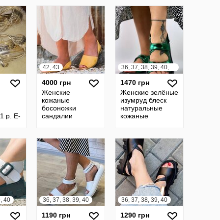
42, 43
36, 37, 38, 39, 40, 41
4000 грн
1470 грн
Женские
Женские зелёные
кожаные
изумруд блеск
босоножки
натуральные
1 р. E-
сандалии
кожаные
менорки Born
босоножки
Trang 11 US 42-
сандалии на
43 EU
липучках чёрной
подошве кожа
9, 40
36, 37, 38, 39, 40
36, 37, 38, 39, 40
1190 грн
1290 грн