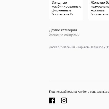
Изящные
Женские б
комбинированные
натуральн
фирменные
кожаные
босоножки Dr.
босоножки
Scholls
сандалии 
Швейцария 37 р.
чёрной
массивной
подошве и
Другие категории
натуральн
Женские сандалии
кожи
Доска объявлений
›
Харьков
›
Женское
›
Об
Подписывайтесь на Клубок в социальных 