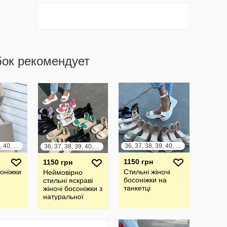
бок рекомендует
36, 37, 38, 39, 40, 41
36, 37, 38, 39, 40, 41
36, 37, 38, 39, 40, 41
1150 грн
1150 грн
соніжки
Стильні жіночі
Неймовірно
босоніжки на
стильні яскраві
танкетці
жіночі босоніжки з
натуральної
шкіри та замші