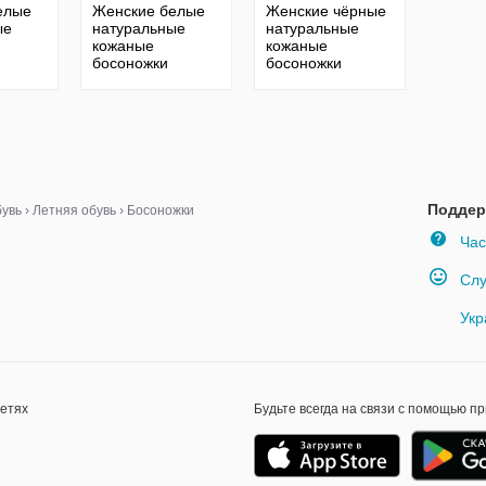
елые
Женские белые
Женские чёрные
ые
натуральные
натуральные
кожаные
кожаные
босоножки
босоножки
на
сандалии на
сандалии на
белой подошве с
массивной
ремешком из
чёрной подошве
з
натуральной
из натуральной
ой
кожи
кож
Поддер
увь
›
Летняя обувь
›
Босоножки
Час
Слу
Укр
сетях
Будьте всегда на связи с помощью п