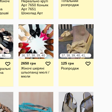
Тотальний
Жіночі
Нереально круті
розпродаж
Арт 7650 Коньяк
на
Арт 7651
дошві
Шоколад Арт
7652 Чорний
Босоніжки Тм
LIRIO
36, 37, 38, 39, 40
37, 38, 39, 40, 41, 42
36, 37, 38, 39, 40, 41
2650 грн
125 грн
Жіночі шкіряні
Розпродаж
уральні
шльопанці мюлі /
на
мюли