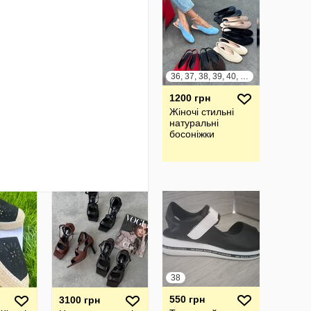
36, 37, 38, 39, 40, 41
1200 грн
Жіночі стильні
натуральні
босоніжки
38
550 грн
3100 грн