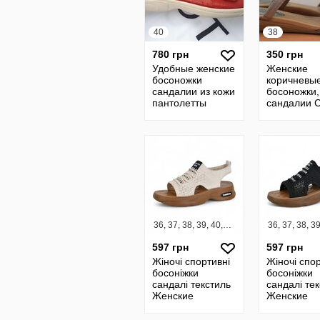
40
38
780 грн
350 грн
Удобные женские
Женские
босоножки
коричневы
сандалии из кожи
босоножки,
пантолетты
сандалии C
красные Silvia
38 размер.
Vota
Оригинал
ортопедические
36, 37, 38, 39, 40, 41
597 грн
597 грн
Жіночі спортивні
Жіночі спор
босоніжки
босоніжки
сандалі текстиль
сандалі те
Женские
Женские
спортивные
спортивны
босоножки
босоножки