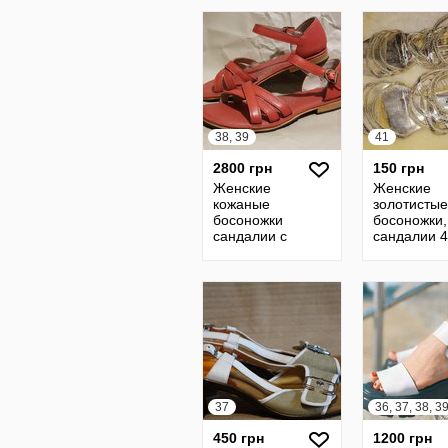
сандалии
сандалии
текстиль
текстиль
38, 39
41
2800 грн
150 грн
Женские
Женские
кожаные
золотистые
босоножки
босоножки,
сандалии с
сандалии 4
мягкой стелькой
Vie
Bogs 8us 39eur
закрытая пятка
37
36, 37, 38, 3
450 грн
1200 грн