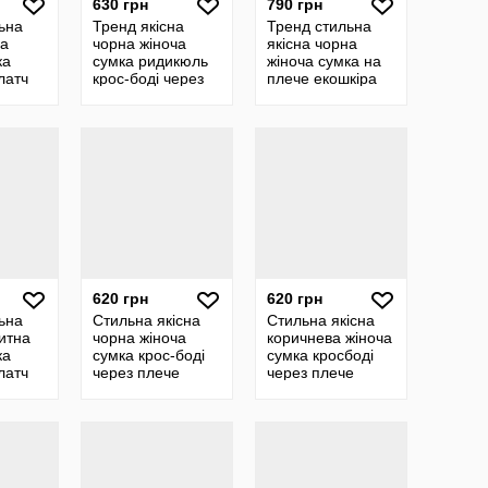
630 грн
790 грн
ьна
Тренд якісна
Тренд стильна
на
чорна жіноча
якісна чорна
ка
сумка ридикюль
жіноча сумка на
латч
крос-боді через
плече екошкіра
ерез
плече екошкіра
багет багетка
кіра
620 грн
620 грн
ьна
Стильна якісна
Стильна якісна
китна
чорна жіноча
коричнева жіноча
ка
сумка крос-боді
сумка кросбоді
латч
через плече
через плече
ерез
екошкіра
екошкіра
кіра
текстильний
текстильний
ремінець
ремінець