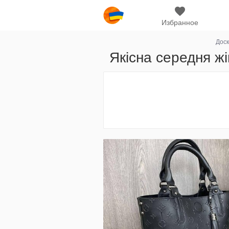
Избранное
Доск
Якісна середня ж