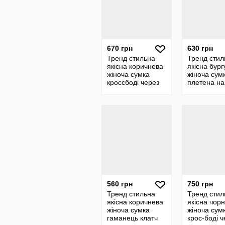
670 грн
630 грн
Тренд стильна
Тренд стил
якісна коричнева
якісна бург
жіноча сумка
жіноча сум
кросcбоді через
плетена на
плече екошкіра
багет багет
екошкіра
560 грн
750 грн
Тренд стильна
Тренд стил
якісна коричнева
якісна чор
жіноча сумка
жіноча сум
гаманець клатч
крос-боді ч