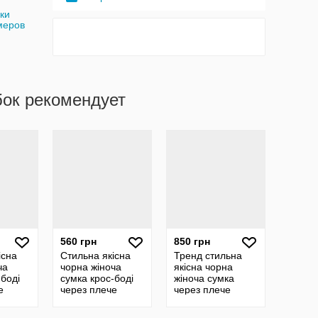
ки
меров
бок рекомендует
560 грн
850 грн
існа
Стильна якісна
Тренд стильна
ча
чорна жіноча
якісна чорна
-боді
сумка крос-боді
жіноча сумка
е
через плече
через плече
екошкіра
багет екошкіра
й
текстильний