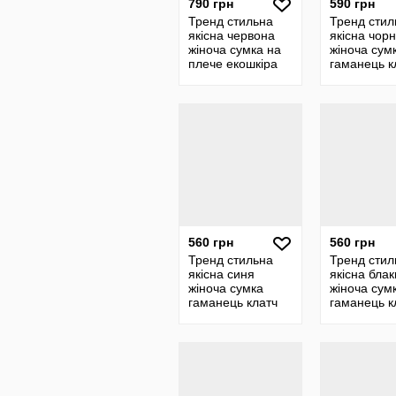
790 грн
590 грн
Тренд стильна
Тренд стил
якісна червона
якісна чор
жіноча сумка на
жіноча сум
плече екошкіра
гаманець к
багет багетка
крос-боді ч
плече екош
560 грн
560 грн
Тренд стильна
Тренд стил
якісна синя
якісна бла
жіноча сумка
жіноча сум
гаманець клатч
гаманець к
крос-боді через
крос-боді ч
плече екошкіра
плече екош