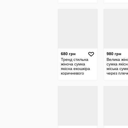
крос-боді через
плече екош
плече екошкіра
680 грн
980 грн
Тренд стильна
Велика жін
жіноча сумка
сумка якісн
якісна екошкіра
міська сум
коричневого
через плеч
кольору велика
тоут шопер