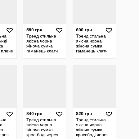
590 грн
600 грн
ьна
Тренд стильна
Тренд стильна
унді
якісна чорна
якісна чорна
ка
жіноча сумка
жіноча сумка
 плече
гаманець клатч
гаманець клатч
ка
крос-боді через
крос-боді через
плече екошкіра
плече екошкіра
840 грн
820 грн
ьна
Тренд стильна
Тренд стильна
на
якісна чорна
якісна чорна
ка
жіноча сумка
жіноча сумка
ерез
крос-боді через
кросcбоді через