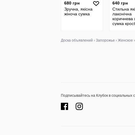
680 грн
640 грн
Зручна, якісна
Стильна як
жіноча сумка
лаконічна
коричнева 
сумка крос
через плеч
екошкіра
Доска объявлений
›
Запорожье
›
Женское
Подписывайтесь на Клубок в социальных 