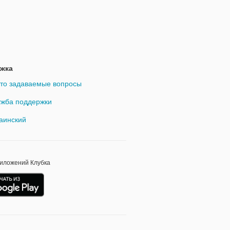
жка
то задаваемые вопросы
жба поддержки
аинский
риложений Клубка