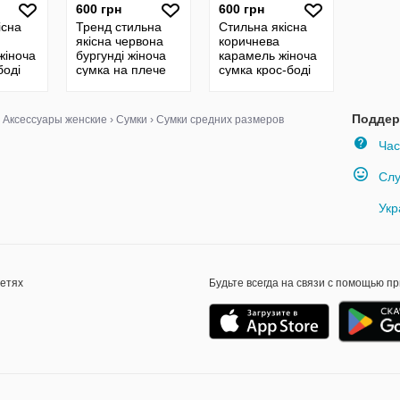
600 грн
600 грн
існа
Тренд стильна
Стильна якісна
якісна червона
коричнева
жіноча
бургунді жіноча
карамель жіноча
боді
сумка на плече
сумка крос-боді
е
багет багетка
через плече
екошкіра
екошкіра
Поддер
›
Аксессуары женские
›
Сумки
›
Сумки средних размеров
Час
Слу
Укр
сетях
Будьте всегда на связи с помощью п