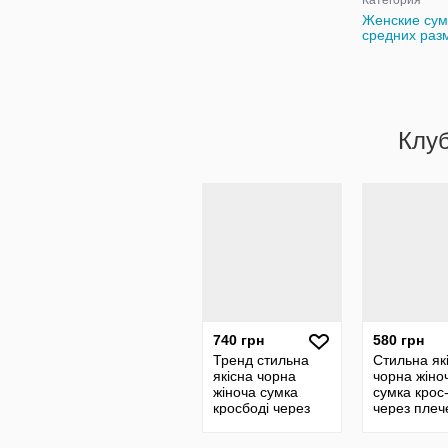
Категория
Женские сум
средних раз
Клу
740 грн
580 грн
Тренд стильна
Стильна як
якісна чорна
чорна жіно
жіноча сумка
сумка крос
кросбоді через
через плеч
плече екошкіра
екошкіра
текстильни