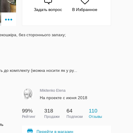
Задать вопрос
В Избранное
екошкіра, без стороннього запаху;
;
ь до комплекту (можна носити як у ру...
Mikitenko Elena
На проекте с июня 2018
99%
318
64
110
Рейтинг
Продажи
Подписки
Отзывы
ть
Перейти в магазин