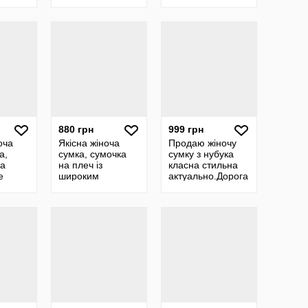
кіра
плече екошкіра
плече екошкіра
880 грн
999 грн
оча
Якісна жіноча
Продаю жіночу
а,
сумка, сумочка
сумку з нубука
ка
на плеч із
класна стильна
е
широким
актуально.Дорога
ремінцем,
в ділка шкіри
шоппер
щільна якісна.
молочний