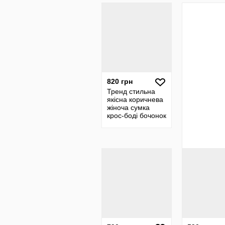
ремінець
820 грн
Тренд стильна
якісна коричнева
жіноча сумка
крос-боді бочонок
через плече
екошкіра