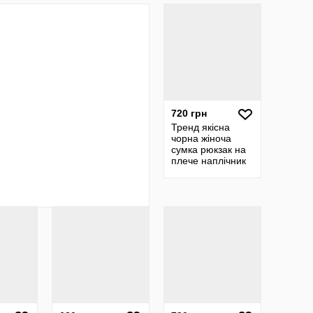
ремінець
720 грн
Тренд якісна
чорна жіноча
сумка рюкзак на
плече наплічник
екошкіра