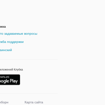
жка
то задаваемые вопросы
жба поддержки
аинский
риложений Клубка
еборн
Карта сайта