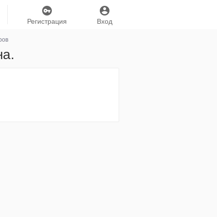
Регистрация
Вход
ров
на.