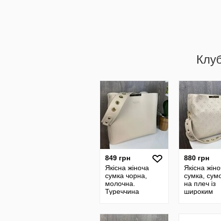
Клу
849 грн
880 грн
Якісна жіноча
Якісна жін
сумка чорна,
сумка, сум
молочна.
на плеч із
Туреччина
широким
ремінцем,
шоппер
молочний