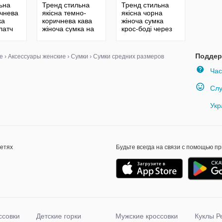
ьна
Тренд стильна
Тренд стильна
ичнева
якісна темно-
якісна чорна
ка
коричнева кава
жіноча сумка
латч
жіноча сумка на
крос-боді через
ерез
плече екошкіра
плече екошкіра
кіра
Поддер
е
›
Аксессуары женские
›
Сумки
›
Сумки средних размеров
Час
Слу
Укр
сетях
Будьте всегда на связи с помощью п
ссовки
Детские горки
Мужские кроссовки
Куклы Р