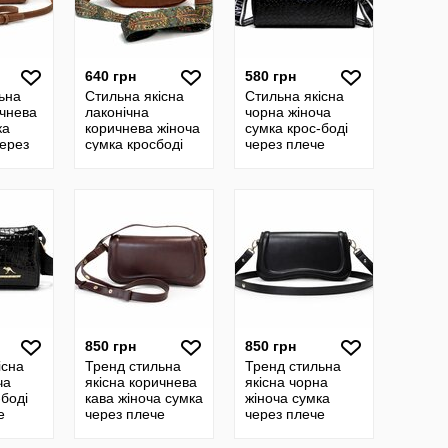
640 грн
580 грн
ьна
Стильна якісна
Стильна якісна
ичнева
лаконічна
чорна жіноча
ка
коричнева жіноча
сумка крос-боді
через
сумка кросбоді
через плече
кіра
через плече
екошкіра
екошкіра
текстильний
ремінець
850 грн
850 грн
існа
Тренд стильна
Тренд стильна
ча
якісна коричнева
якісна чорна
-боді
кава жіноча сумка
жіноча сумка
е
через плече
через плече
багет екошкіра
багет екошкіра
й