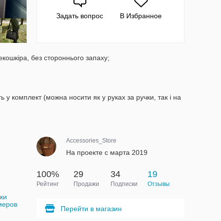
Задать вопрос
В Избранное
екошкіра, без стороннього запаху;
 у комплект (можна носити як у руках за ручки, так і на
Accessories_Store
На проекте с марта 2019
100%
29
34
19
Рейтинг
Продажи
Подписки
Отзывы
ки
меров
Перейти в магазин