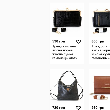
ремінець
590 грн
600 грн
Тренд стильна
Тренд стил
якісна чорна
якісна чор
жіноча сумка
жіноча сум
гаманець клатч
гаманець к
крос-боді через
крос-боді ч
плече екошкіра
плече екош
720 грн
560 грн