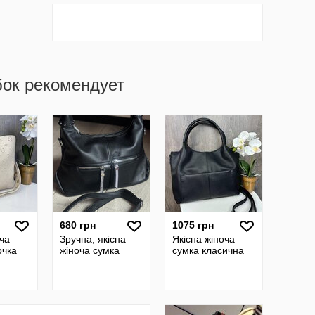
бок рекомендует
680 грн
1075 грн
оча
Зручна, якісна
Якісна жіноча
очка
жіноча сумка
сумка класична