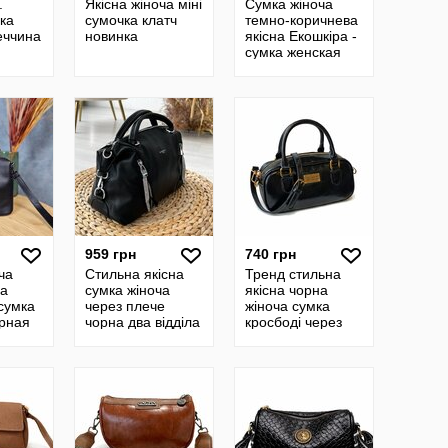
.
Якісна жіноча міні
Сумка жіноча
ка
сумочка клатч
темно-коричнева
еччина
новинка
якісна Екошкіра -
сумка женская
темно-
коричневая
качественная
Экокожа
959 грн
740 грн
ча
Стильна якісна
Тренд стильна
на
сумка жіноча
якісна чорна
 сумка
через плече
жіноча сумка
рная
чорна два відділа
кросбоді через
ая
TYT47
плече екошкіра