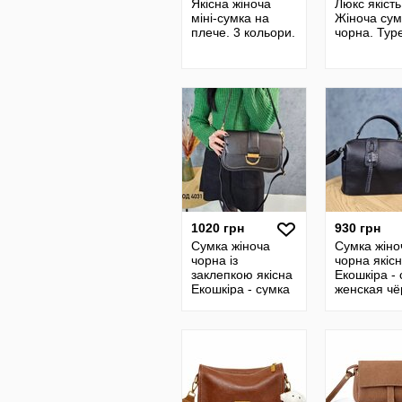
Якісна жіноча
Люкс якість
міні-сумка на
Жіноча сум
плече. 3 кольори.
чорна. Тур
1020 грн
930 грн
Сумка жіноча
Сумка жіно
чорна із
чорна якіс
заклепкою якісна
Екошкіра -
Екошкіра - сумка
женская чё
черная женская с
качественн
магнитной
Экокожа
застёжкой
Экокожа