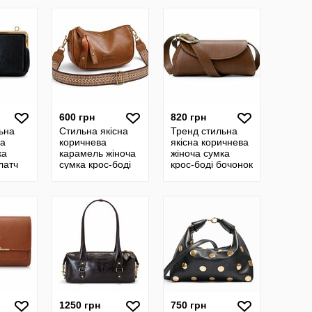
600 грн
820 грн
ьна
Стильна якісна
Тренд стильна
на
коричнева
якісна коричнева
ка
карамель жіноча
жіноча сумка
латч
сумка крос-боді
крос-боді бочонок
ерез
через плече
через плече
кіра
екошкіра
екошкіра
1250 грн
750 грн