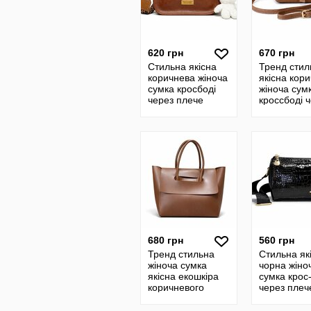
620 грн
670 грн
Стильна якісна
Тренд стил
коричнева жіноча
якісна кор
сумка кросбоді
жіноча сум
через плече
кросcбоді 
екошкіра
плече екош
текстильний
ремінець
680 грн
560 грн
Тренд стильна
Стильна як
жіноча сумка
чорна жіно
якісна екошкіра
сумка крос
коричневого
через плеч
кольору велика
екошкіра
тоут шопер
текстильни