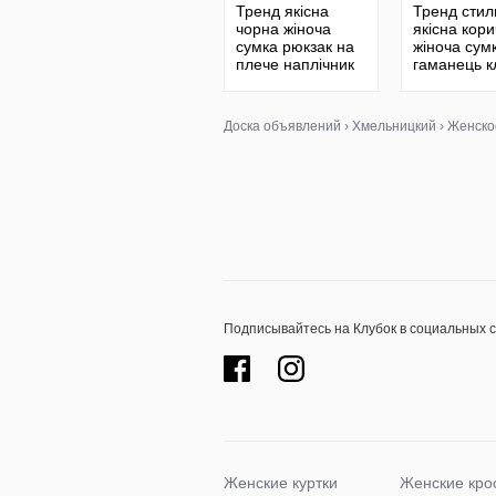
Тренд якісна
Тренд стил
чорна жіноча
якісна кор
сумка рюкзак на
жіноча сум
плече наплічник
гаманець к
екошкіра
крос-боді ч
плече екош
Доска объявлений
›
Хмельницкий
›
Женско
Подписывайтесь на Клубок в социальных 
Женские куртки
Женские кро