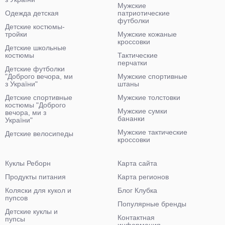
Мужские
Одежда детская
патриотические
футболки
Детские костюмы-
тройки
Мужские кожаные
кроссовки
Детские школьные
костюмы
Тактические
перчатки
Детские футболки
"Доброго вечора, ми
Мужские спортивные
з України"
штаны
Детские спортивные
Мужские толстовки
костюмы "Доброго
Мужские сумки
вечора, ми з
бананки
України"
Мужские тактические
Детские велосипеды
кроссовки
Куклы Реборн
Карта сайта
Продукты питания
Карта регионов
Коляски для кукол и
Блог Клубка
пупсов
Популярные бренды
Детские куклы и
Контактная
пупсы