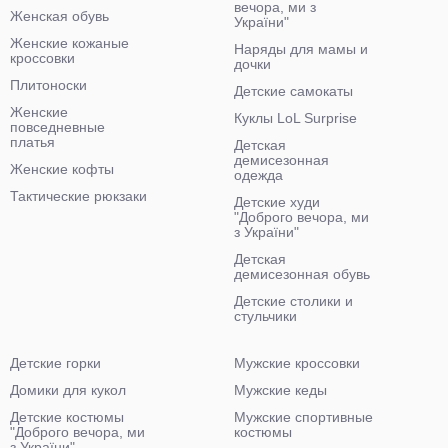
вечора, ми з
Женская обувь
України"
Женские кожаные
Наряды для мамы и
кроссовки
дочки
Плитоноски
Детские самокаты
Женские
Куклы LoL Surprise
повседневные
платья
Детская
демисезонная
Женские кофты
одежда
Тактические рюкзаки
Детские худи
"Доброго вечора, ми
з України"
Детская
демисезонная обувь
Детские столики и
стульчики
Детские горки
Мужские кроссовки
Домики для кукол
Мужские кеды
Детские костюмы
Мужские спортивные
"Доброго вечора, ми
костюмы
з України"