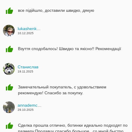
все підійшло, доставили швидко, дякую
lukashenko.lena77
10.12.2025
Взуття сподобалось! Швидко та якісно!! Рекомендації
Стaнислaв
19.11.2025
Замечательный покупатель, с удовольствием
рекомендую! Спасибо за покупку.
annademchenko50
29.10.2025
Сделка прошла отлично, ботинки идеально подходят по
размеру.Продавцу спасибо большое , со мной быстро