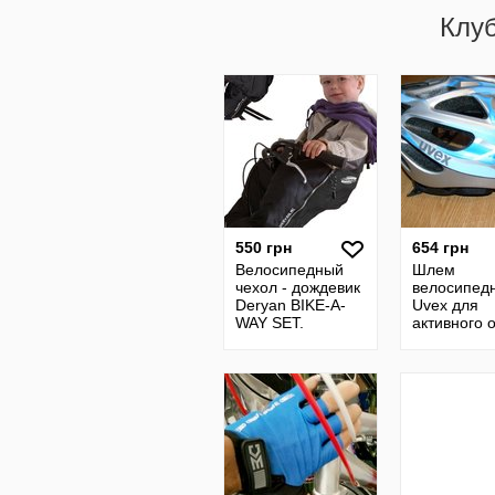
Клу
550 грн
654 грн
Велосипедный
Шлем
чехол - дождевик
велосипед
Deryan BIKE-A-
Uvex для
WAY SET.
активного 
Утеплённый
защита го