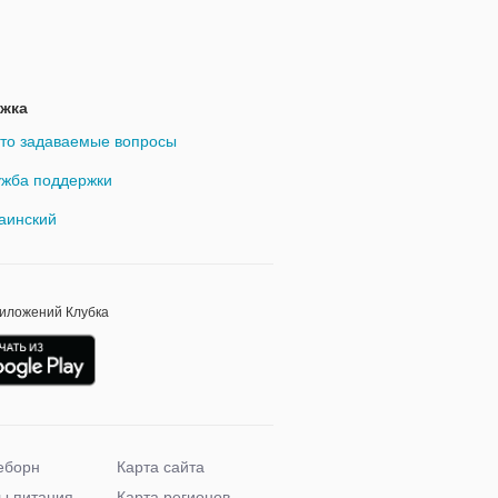
жка
то задаваемые вопросы
жба поддержки
аинский
риложений Клубка
еборн
Карта сайта
ы питания
Карта регионов