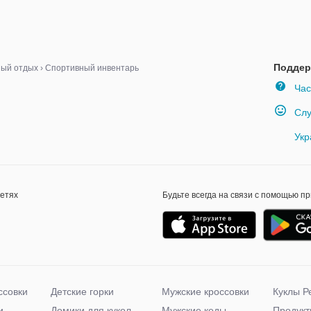
Поддер
ный отдых
›
Спортивный инвентарь
Час
Слу
Укр
сетях
Будьте всегда на связи с помощью п
ссовки
Детские горки
Мужские кроссовки
Куклы Р
и
Домики для кукол
Мужские кеды
Продукт