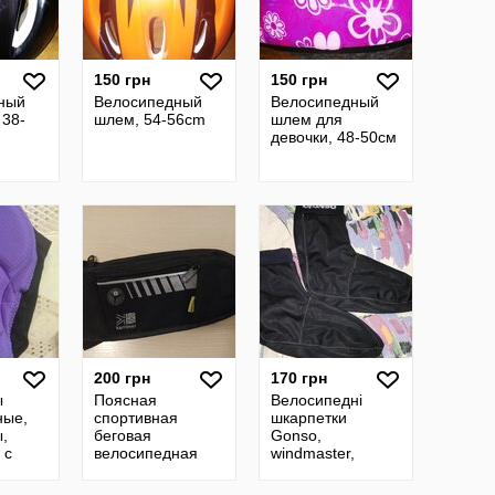
150 грн
150 грн
ный
Велосипедный
Велосипедный
 38-
шлем, 54-56cm
шлем для
девочки, 48-50см
200 грн
170 грн
ы
Поясная
Велосипедні
ные,
спортивная
шкарпетки
,
беговая
Gonso,
 с
велосипедная
windmaster,
сумка karrimor
Sympa Tex
отражатели