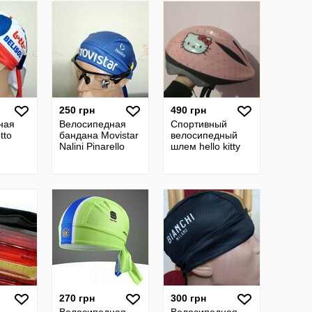
250 грн
490 грн
ная
Велосипедная
Спортивный
tto
бандана Movistar
велосипедный
Nalini Pinarello
шлем hello kitty
270 грн
300 грн