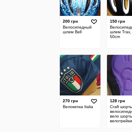
200 грн
150 грн
Велосипедный
Велосипед
шлем Bell
шлем Trax,
50cm
270 грн
128 грн
Велокепка Italia
Craft шорт
велосипед
вело шорты
велотрейки
памперсом