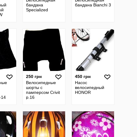
Велосипедная
Велосипедная
ный
бандана
бандана Bianchi 3
ый
Specialized
W
250 грн
450 грн
ные
Велосипедные
Насос
шорты с
велосипедный
памперсом Crivit
HONOR
-14
р.16