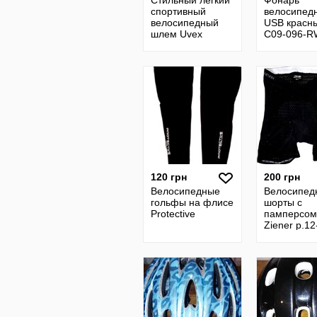
Стильный легкий
Фонарь
спортивный
велосипед
велосипедный
USB красн
шлем Uvex
C09-096-R
120 грн
200 грн
Велосипедные
Велосипед
гольфы на флисе
шорты с
Protective
памперсом
Ziener р.12