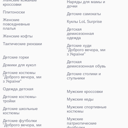
Женские кожаные
Наряды для мамы и
кроссовки
дочки
Плитоноски
Детские самокаты
Женские
Куклы LoL Surprise
повседневные
платья
Детская
демисезонная
Женские кофты
одежда
Тактические рюкзаки
Детские худи
"Доброго вечора, ми
з України"
Детские горки
Детская
Домики для кукол
демисезонная обувь
Детские костюмы
Детские столики и
"Доброго вечора, ми
стульчики
з України"
Одежда детская
Мужские кроссовки
Детские костюмы-
Мужские кеды
тройки
Мужские спортивные
Детские школьные
костюмы
костюмы
Мужские
Детские футболки
патриотические
"Доброго вечора, ми
футболки