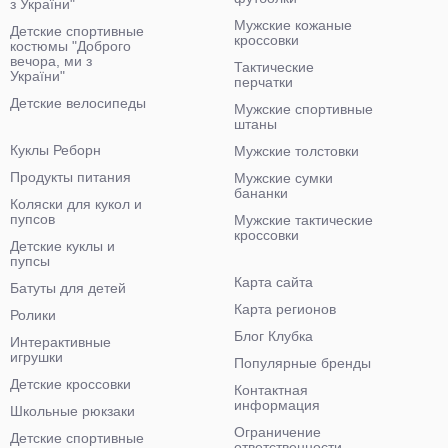
з України"
Мужские кожаные
Детские спортивные
кроссовки
костюмы "Доброго
вечора, ми з
Тактические
України"
перчатки
Детские велосипеды
Мужские спортивные
штаны
Куклы Реборн
Мужские толстовки
Продукты питания
Мужские сумки
бананки
Коляски для кукол и
пупсов
Мужские тактические
кроссовки
Детские куклы и
пупсы
Карта сайта
Батуты для детей
Карта регионов
Ролики
Блог Клубка
Интерактивные
игрушки
Популярные бренды
Детские кроссовки
Контактная
информация
Школьные рюкзаки
Ограничение
Детские спортивные
ответственности