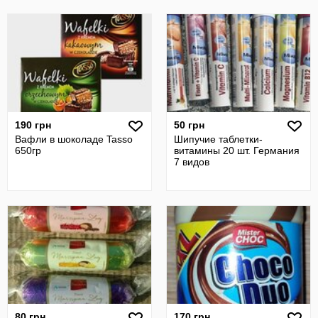
190 грн
50 грн
Вафли в шоколаде Tasso
Шипучие таблетки-
650гр
витамины 20 шт. Германия
7 видов
80 грн
170 грн