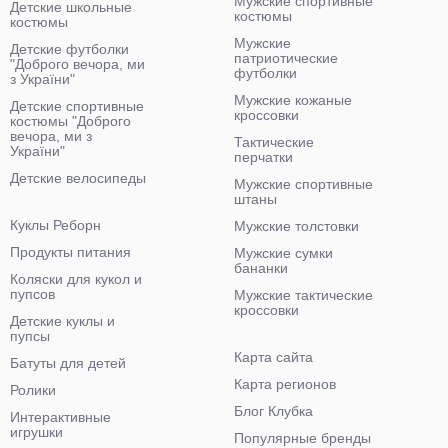
Мужские спортивные
Детские школьные
костюмы
костюмы
Мужские
Детские футболки
патриотические
"Доброго вечора, ми
футболки
з України"
Мужские кожаные
Детские спортивные
кроссовки
костюмы "Доброго
вечора, ми з
Тактические
України"
перчатки
Детские велосипеды
Мужские спортивные
штаны
Куклы Реборн
Мужские толстовки
Продукты питания
Мужские сумки
бананки
Коляски для кукол и
пупсов
Мужские тактические
кроссовки
Детские куклы и
пупсы
Карта сайта
Батуты для детей
Карта регионов
Ролики
Блог Клубка
Интерактивные
игрушки
Популярные бренды