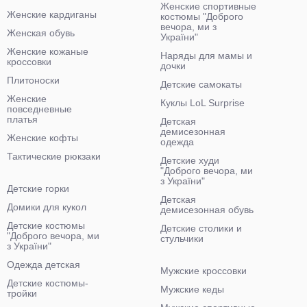
Женские спортивные
Женские кардиганы
костюмы "Доброго
вечора, ми з
Женская обувь
України"
Женские кожаные
Наряды для мамы и
кроссовки
дочки
Плитоноски
Детские самокаты
Женские
Куклы LoL Surprise
повседневные
платья
Детская
демисезонная
Женские кофты
одежда
Тактические рюкзаки
Детские худи
"Доброго вечора, ми
з України"
Детские горки
Детская
Домики для кукол
демисезонная обувь
Детские костюмы
Детские столики и
"Доброго вечора, ми
стульчики
з України"
Одежда детская
Мужские кроссовки
Детские костюмы-
Мужские кеды
тройки