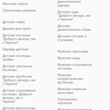
демисезонная
Женские кофты
одежда
Тактические рюкзаки
Детские худи
"Доброго вечора, ми
з України"
Детские горки
Детская
Домики для кукол
демисезонная обувь
Детские костюмы
Детские столики и
"Доброго вечора, ми
стульчики
з України"
Одежда детская
Мужские кроссовки
Детские костюмы-
Мужские кеды
тройки
Мужские спортивные
Детские школьные
костюмы
костюмы
Мужские
Детские футболки
патриотические
"Доброго вечора, ми
футболки
з України"
Мужские кожаные
Детские спортивные
кроссовки
костюмы "Доброго
вечора, ми з
Тактические
України"
перчатки
Детские велосипеды
Мужские спортивные