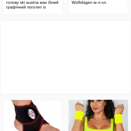
голову ski austria має білий
Wolfsfagen.м-л-хл
графічний логотип із
написо