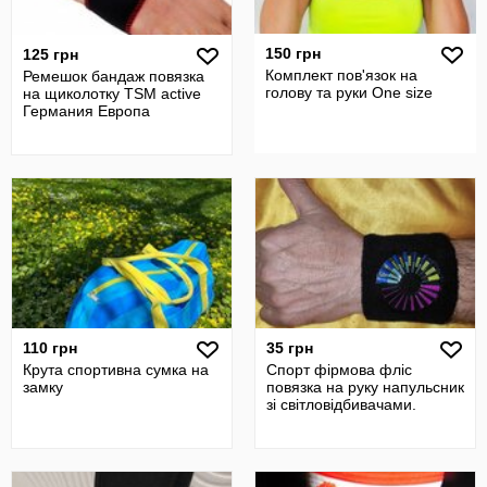
150 грн
125 грн
Комплект пов'язок на
Ремешок бандаж повязка
голову та руки One size
на щиколотку TSM active
Германия Европа
110 грн
35 грн
Крута спортивна сумка на
Спорт фірмова фліс
замку
повязка на руку напульсник
зі світловідбивачами.