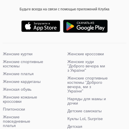
Будьте всегда на связи с помощью приложений Клубка
Женские куртки
Женские кроссовки
Женские спортивные
Женские худи
костюмы
"Доброго вечора ми
з України"
Женские платья
Женские спортивные
Женские кардиганы
костюмы "Доброго
вечора, ми з
Женская обувь
України"
Женские кожаные
Наряды для мамы и
кроссовки
дочки
Плитоноски
Детские самокаты
Женские
Куклы LoL Surprise
повседневные
платья
Детская