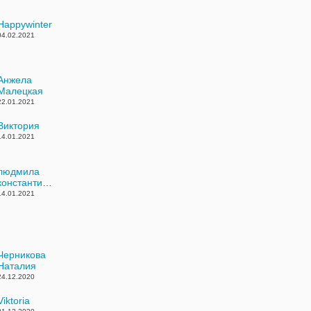
Happywinter
04.02.2021
Анжела
Малецкая
22.01.2021
Виктория
14.01.2021
людмила
константинова
14.01.2021
Черникова
Наталия
24.12.2020
Viktoria