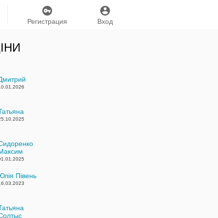
Регистрация
Вход
ІНИ
Дмитрий
10.01.2026
Татьяна
25.10.2025
Сидоренко
Максим
01.01.2025
Юлія Півень
16.03.2023
Татьяна
Солтыс