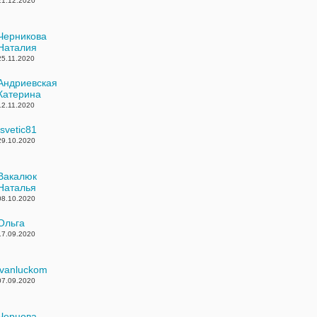
21.12.2020
Черникова
Наталия
25.11.2020
Андриевская
Катерина
12.11.2020
tsvetic81
29.10.2020
Вакалюк
Наталья
08.10.2020
Ольга
17.09.2020
ivanluckom
07.09.2020
Чернова