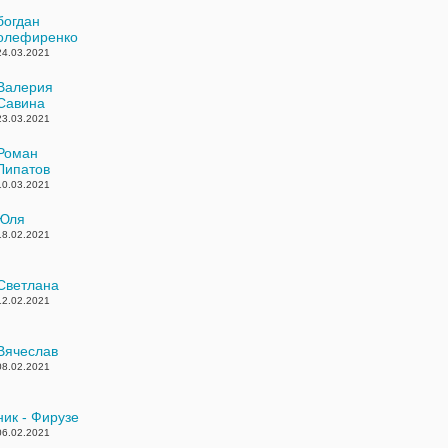
богдан
олефиренко
24.03.2021
Валерия
Савина
23.03.2021
Роман
Липатов
10.03.2021
Юля
18.02.2021
Светлана
12.02.2021
Вячеслав
08.02.2021
ник - Фирузе
06.02.2021