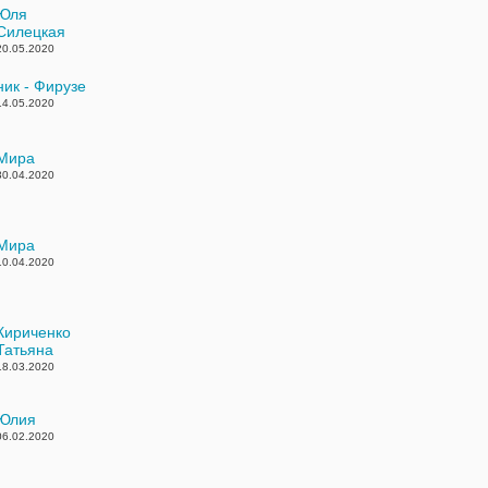
Юля
Силецкая
20.05.2020
ник - Фирузе
14.05.2020
Мира
30.04.2020
Мира
10.04.2020
Кириченко
Татьяна
18.03.2020
Юлия
06.02.2020