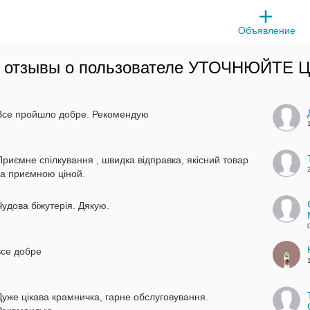
Объявление
 отзывы о пользователе
УТОЧНЮЙТЕ Ц
Все пройшло добре. Рекомендую
Приємне спілкування , швидка відправка, якісний товар
за приємною ціной.
Чудова біжутерія. Дякую.
все добре
Дуже цікава крамничка, гарне обслуговування.