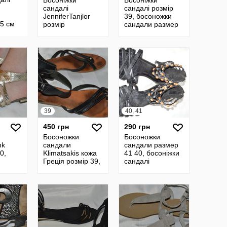
Босоніжки
Босоніжки
сандалі
сандалі розмір
JenniferTanjlor
39, босоножки
5 см
розмір
сандали размер
41,сандали
39
босоножки
размер41
39
40, 41
450 грн
290 грн
Босоножки
Босоножки
nk
сандали
сандали размер
0,
Klimatsakis кожа
41 40, босоніжки
Греція розмір 39,
сандалі
босоніжки
сандалі