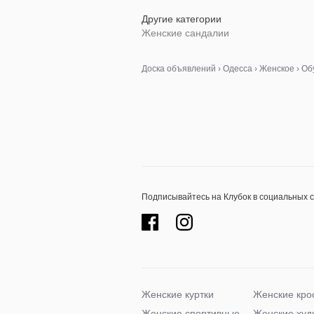
Другие категории
Женские сандалии
Доска объявлений
›
Одесса
›
Женское
›
Об
Подписывайтесь на Клубок в социальных 
Женские куртки
Женские кро
Женские спортивные
Женские худ