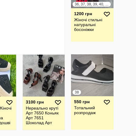
36, 37, 38, 39, 40, 41
1200 грн
Жіночі стильні
натуральні
босоніжки
38
550 грн
3100 грн
Тотальний
Жіночі
Нереально круті
розпродаж
Арт 7650 Коньяк
на
Арт 7651
дошві
Шоколад Арт
7652 Чорний
Босоніжки Тм