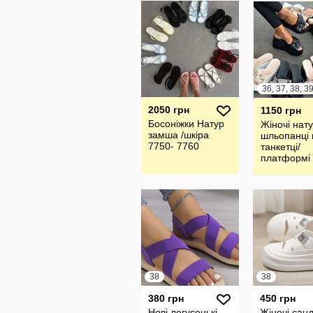
2050 грн
1150 грн
Босоніжки Натур
Жіночі нат
замша /шкіра
шльопанці 
7750- 7760
танкетці/
платформі
38
38
380 грн
450 грн
Нові легусенькі
Жіночі санд