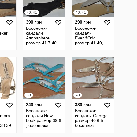
40, 41
40, 41
390 грн
290 грн
Босоножки
Босоножки
eker
сандали
сандали
Atmosphere
Even&Odd
размер 41 7 40,
размер 41 40,
босоніжки
босоніжки
сандалі
сандалі
0
39
40
340 грн
380 грн
Босоножки
Босоножки
smara
сандали New
сандали George
Look размер 39 6
размер 40 6,5 ,
 38 39
, босоніжки
босоніжки
жки
сандалі
сандалі