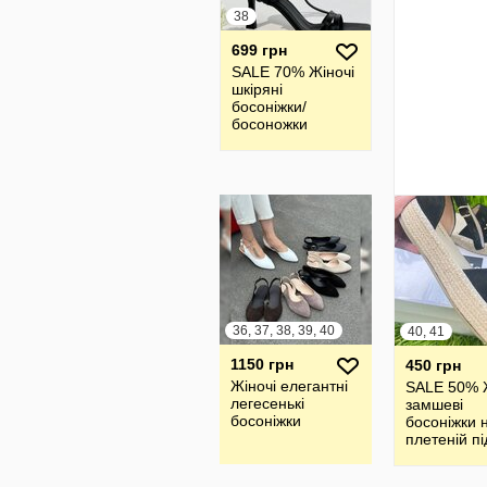
38
699 грн
SALE 70% Жіночі
шкіряні
босоніжки/
босоножки
36, 37, 38, 39, 40
40, 41
1150 грн
450 грн
Жіночі елегантні
SALE 50% 
легесенькі
замшеві
босоніжки
босоніжки 
плетеній пі