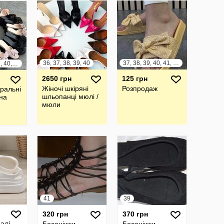
LIRIO
36, 37, 38, 39, 40
37, 38, 39, 40, 41, 42
36, 37, 38, 39, 40, 41
2650 грн
125 грн
Жіночі шкіряні
Розпродаж
уральні
шльопанці мюлі /
на
мюли
41
39
320 грн
370 грн
алі