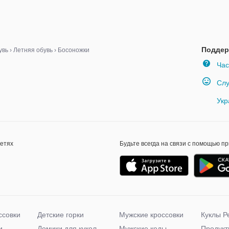
Поддер
увь
›
Летняя обувь
›
Босоножки
Час
Слу
Укр
сетях
Будьте всегда на связи с помощью п
ссовки
Детские горки
Мужские кроссовки
Куклы Р
и
Домики для кукол
Мужские кеды
Продукт