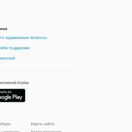
жка
то задаваемые вопросы
жба поддержки
аинский
риложений Клубка
еборн
Карта сайта
ы питания
Карта регионов