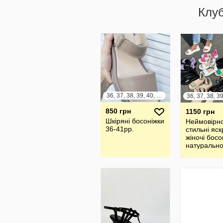
Клу
36, 37, 38, 39, 40, 41
850 грн
1150 грн
Шкіряні босоніжки
Неймовірн
36-41рр.
стильні яск
жіночі босо
натурально
шкіри та з