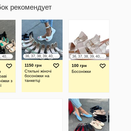
бок рекомендует
36, 37, 38, 39, 40, 41
36, 37, 38, 39, 40, 41
36, 37, 38, 39, 40, 41
1150 грн
100 грн
Стильні жіночі
о
Босоніжки
босоніжки на
раві
танкетці
ніжки з
ї
амші