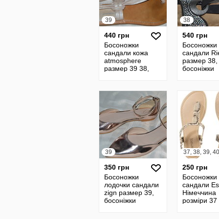
39
38
440 грн
540 грн
Босоножки
Босоножки
сандали кожа
сандали Ri
atmosphere
размер 38,
размер 39 38,
босоніжки
босоніжки
сандалі
сандалі
39
37, 38, 39, 4
350 грн
250 грн
Босоножки
Босоножки
лодочки сандали
сандали E
zign размер 39,
Німеччина
босоніжки
розміри 37
сандалі
40, босоні
сандалі