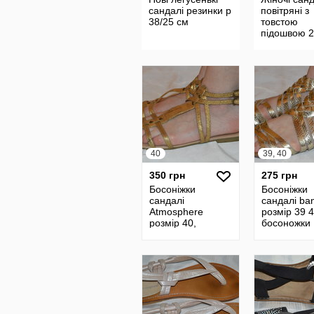
сандалі резинки р
повітряні з
38/25 см
товстою
підошвою 2
устілка
40
39, 40
350 грн
275 грн
Босоніжки
Босоніжки
сандалі
сандалі ba
Atmosphere
розмір 39 4
розмір 40,
босоножки
босоножки
сандали
сандали размер
40