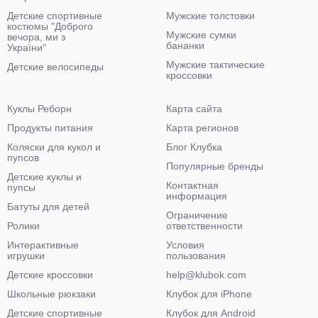
Детские спортивные
Мужские толстовки
костюмы "Доброго
Мужские сумки
вечора, ми з
бананки
України"
Мужские тактические
Детские велосипеды
кроссовки
Куклы Реборн
Карта сайта
Продукты питания
Карта регионов
Коляски для кукол и
Блог Клубка
пупсов
Популярные бренды
Детские куклы и
Контактная
пупсы
информация
Батуты для детей
Ограничение
Ролики
ответственности
Интерактивные
Условия
игрушки
пользования
Детские кроссовки
help@klubok.com
Школьные рюкзаки
Клубок для iPhone
Детские спортивные
Клубок для Android