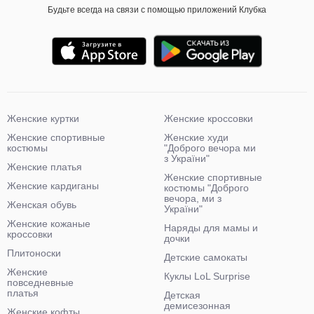
Будьте всегда на связи с помощью приложений Клубка
Женские куртки
Женские кроссовки
Женские спортивные
Женские худи
костюмы
"Доброго вечора ми
з України"
Женские платья
Женские спортивные
Женские кардиганы
костюмы "Доброго
вечора, ми з
Женская обувь
України"
Женские кожаные
Наряды для мамы и
кроссовки
дочки
Плитоноски
Детские самокаты
Женские
Куклы LoL Surprise
повседневные
платья
Детская
демисезонная
Женские кофты