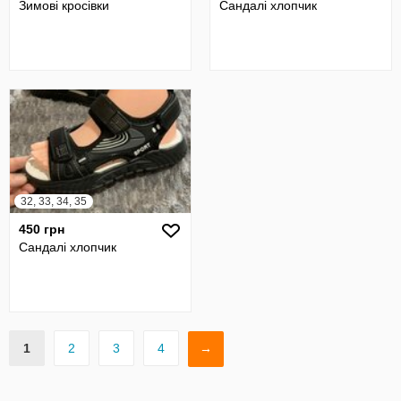
Зимові кросівки
Сандалі хлопчик
32, 33, 34, 35
450 грн
Сандалі хлопчик
1
2
3
4
→