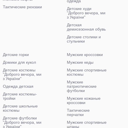
одежда
Тактические рюкзаки
Детские худи
"Доброго вечора, ми
з України"
Детская
демисезонная обувь
Детские столики и
стульчики
Детские горки
Мужские кроссовки
Домики для кукол
Мужские кеды
Детские костюмы
Мужские спортивные
"Доброго вечора, ми
костюмы
з України"
Мужские
Одежда детская
патриотические
футболки
Детские костюмы-
тройки
Мужские кожаные
кроссовки
Детские школьные
костюмы
Тактические
перчатки
Детские футболки
"Доброго вечора, ми
Мужские спортивные
з України"
штаны