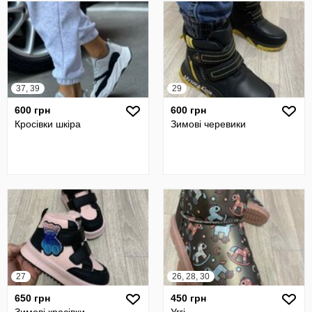
37, 39
29
600 грн
600 грн
Кросівки шкіра
Зимові черевики
27
26, 28, 30
650 грн
450 грн
Зимові кросівки
Уггі