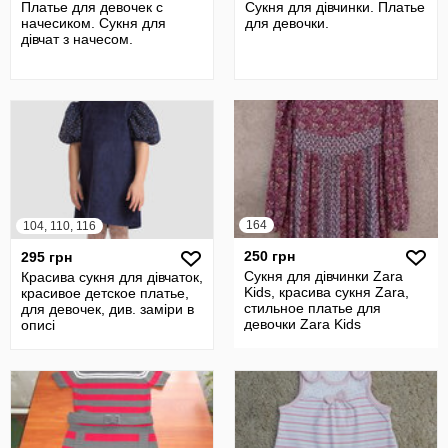
Платье для девочек с
Сукня для дівчинки. Платье
начесиком. Сукня для
для девочки.
дівчат з начесом.
164
104, 110, 116
250 грн
295 грн
Сукня для дівчинки Zara
Красива сукня для дівчаток,
Kids, красива сукня Zara,
красивое детское платье,
стильное платье для
для девочек, див. заміри в
девочки Zara Kids
описі