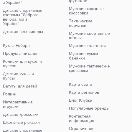
футболки
з України"
Мужские кожаные
Детские спортивные
кроссовки
костюмы "Доброго
вечора, ми з
Тактические
України"
перчатки
Детские велосипеды
Мужские спортивные
штаны
Куклы Реборн
Мужские толстовки
Продукты питания
Мужские сумки
бананки
Коляски для кукол и
пупсов
Мужские тактические
кроссовки
Детские куклы и
пупсы
Карта сайта
Батуты для детей
Карта регионов
Ролики
Блог Клубка
Интерактивные
игрушки
Популярные бренды
Детские кроссовки
Контактная
информация
Школьные рюкзаки
Ограничение
Детские спортивные