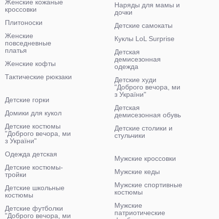
Женские кожаные
Наряды для мамы и
кроссовки
дочки
Плитоноски
Детские самокаты
Женские
Куклы LoL Surprise
повседневные
платья
Детская
демисезонная
Женские кофты
одежда
Тактические рюкзаки
Детские худи
"Доброго вечора, ми
з України"
Детские горки
Детская
Домики для кукол
демисезонная обувь
Детские костюмы
Детские столики и
"Доброго вечора, ми
стульчики
з України"
Одежда детская
Мужские кроссовки
Детские костюмы-
Мужские кеды
тройки
Мужские спортивные
Детские школьные
костюмы
костюмы
Мужские
Детские футболки
патриотические
"Доброго вечора, ми