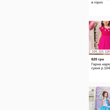
в горох
104, 110, 116
620 грн
Гарна нар
сукня р.10