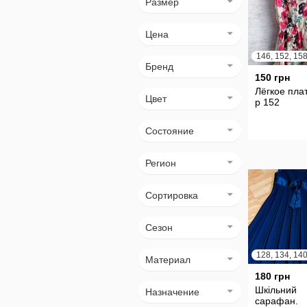
Размер
Цена
146, 152, 15
Бренд
150 грн
Лёгкое пла
Цвет
р 152
Состояние
Регион
Сортировка
Сезон
128, 134, 14
Материал
180 грн
Шкільний
Назначение
сарафан.