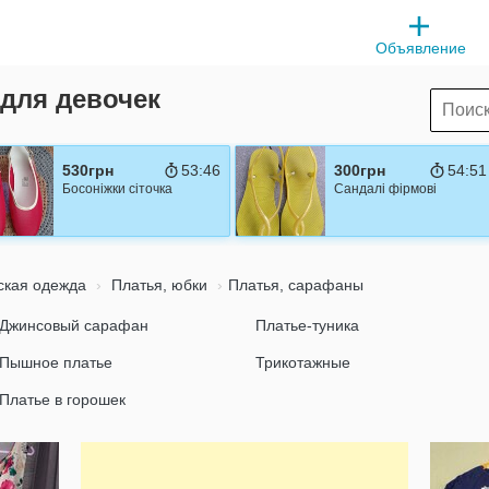
Объявление
для девочек
530грн
53:45
300грн
54:50
Босоніжки сіточка
Сандалі фірмові
ская одежда
Платья, юбки
Платья, сарафаны
Джинсовый сарафан
Платье-туника
Пышное платье
Трикотажные
Платье в горошек