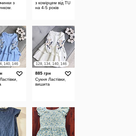
вчинки з
з комірцем від TU
унком.
на 4-5 років
4, 140, 146
128, 134, 140, 146
н
885 грн
Ластівки,
Сукня Ластівки,
а
вишита