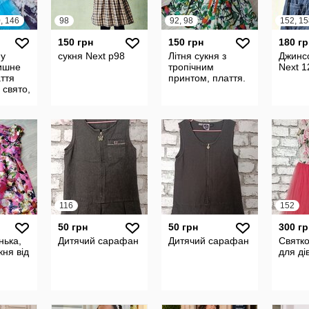
, 146
98
92, 98
152, 15
150 грн
150 грн
180 гр
 у
сукня Next р98
Літня сукня з
Джинс
ишне
тропічним
Next 1
ття
принтом, плаття.
 свято,
івчинці
в
116
152
50 грн
50 грн
300 гр
нька,
Дитячий сарафан
Дитячий сарафан
Святко
кня від
для ді