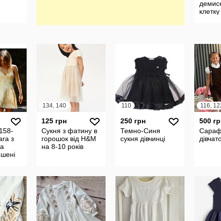
демис
клетку
трико
стрейч
карма
georg
134, 140
110
125 грн
250 грн
500 гр
158-
Сукня з фатину в
Темно-Синя
Сараф
ara з
горошок від H&M
сукня дівчинці
дівчат
та
на 8-10 років
ишені
ий
кня