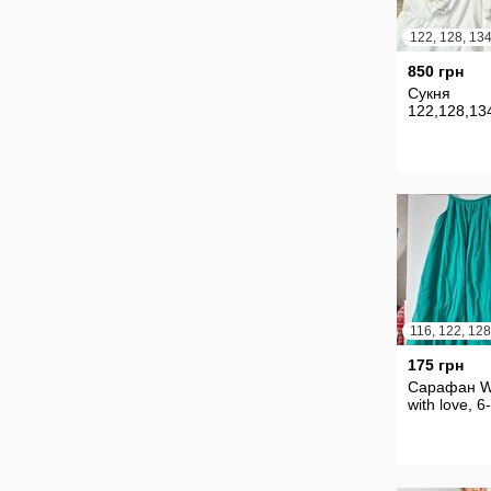
850 грн
Сукня
122,128,13
116, 122, 128
175 грн
Сарафан W
with love, 6