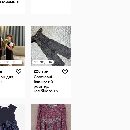
езонный в
тажный
 жатка с
нами
e
116, 122, 128, 134, 140, 146, 152
92, 98, 104
н
220 грн
ан для
Святковий,
ок
блискучий
ромпер,
комбінезон з
люрексом на
дівчинку 3р. 98см