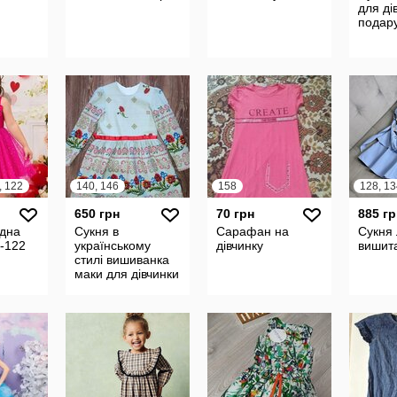
для ді
подар
, 122
140, 146
158
128, 13
650 грн
70 грн
885 гр
ядна
Сукня в
Сарафан на
Сукня 
4-122
українському
дівчинку
вишит
стилі вишиванка
маки для дівчинки
Assole brand
140см