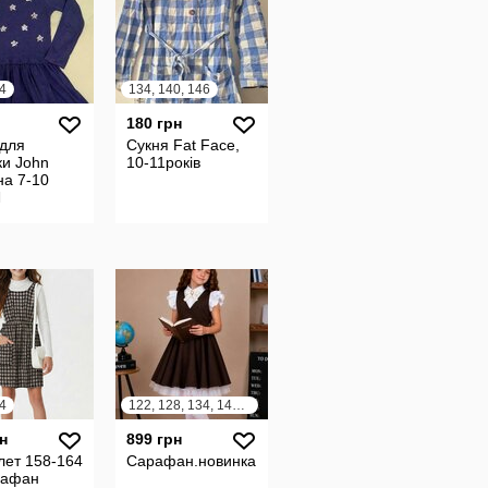
4
134, 140, 146
180 грн
 для
Сукня Fat Face,
ки John
10-11років
на 7-10
Л
4
122, 128, 134, 140, 146
н
899 грн
лет 158-164
Сарафан.новинка.
рафан