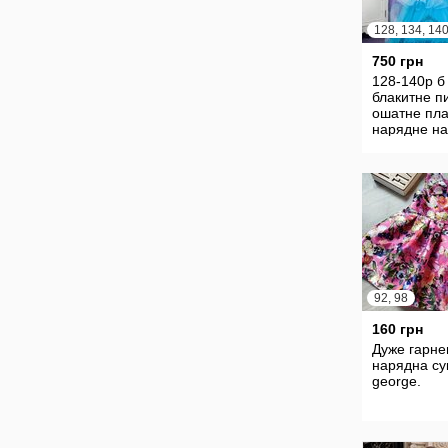
128, 134, 140
750 грн
128-140р б
блакитне п
ошатне пла
нарядне на
на випуск д
на 6-9 рокі
92, 98
160 грн
Дуже гарне
нарядна су
george.