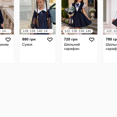
122, 128, 134, 140, 146, 152
128, 134, 140, 146, 152
122, 128, 134, 140
880 грн
720 грн
780 г
ємним
Сукня
Шкільний
Шкіль
сарафан
сараф