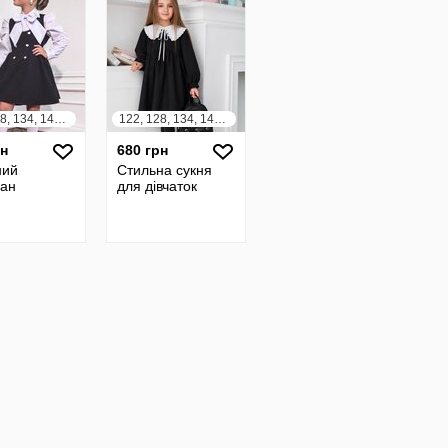
122, 128, 134, 140, 146
122, 128, 134, 140, 146, 152
рн
680 грн
ний
Стильна сукня
ан
для дівчаток