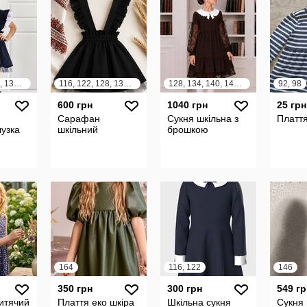
116, 122, 128, 134, 140
116, 122, 128, 134, 140
128, 134, 140, 146, 152
92, 98
600 грн
1040 грн
25 грн
Сарафан
Сукня шкільна з
Платт
узка
шкільний
брошкою
164
116, 122
146
350 грн
300 грн
549 гр
итячий
Плаття еко шкіра
Шкільна сукня
Сукня