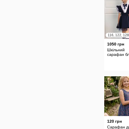
1050 грн
Шкільний
сарафан бл
120 грн
Сарафан д