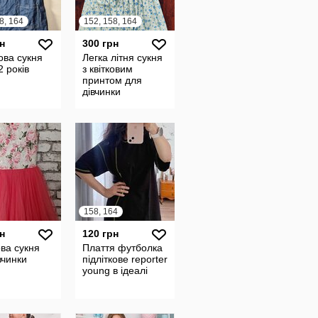
8, 164
152, 158, 164
н
300 грн
ова сукня
Легка літня сукня
2 років
з квітковим
принтом для
дівчинки
158, 164
н
120 грн
ва сукня
Плаття футболка
вчинки
підліткове reporter
young в ідеалі