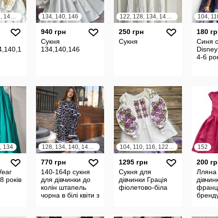
122, 128, 134, 140, 146
134, 140, 146
122, 128, 134, 140, 146
104, 11
940 грн
250 грн
180 гр
Сукня
Сукня
Синя с
4,140,146
134,140,146
Disney
4-6 ро
, 134
128, 134, 140, 146, 152, 158, 164
104, 110, 116, 122, 128, 134, 140, 146, 152, 158
152
770 грн
1295 грн
200 гр
ear
140-164р сукня
Сукня для
Лляна 
-8 років
для дівчинки до
дівчинки Грація
дівчинк
колін штапель
фіолетово-біла
франц
чорна в білі квіти з
бренду
білим мереживом
Batea
довгий рукав