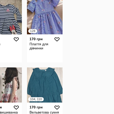
128
170 грн
я
Плаття для
дівчинки
104, 110
н
170 грн
 вишиванка
Вельветова сукня