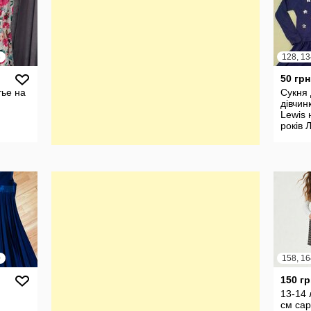
8
128, 13
50 грн
тье на
Сукня
дівчин
Lewis 
років 
0
158, 16
150 гр
13-14 
см са