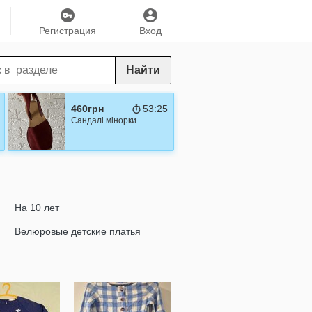
Регистрация
Вход
Найти
460грн
53:24
Сандалі мінорки
На 10 лет
Велюровые детские платья