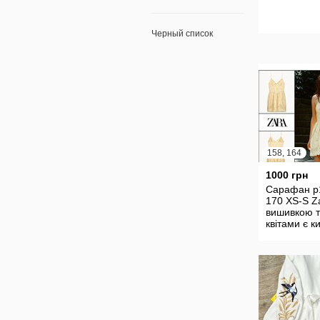
Черный список
158, 164
1000 грн
Сарафан р
170 XS-S Z
вишивкою 
квітами є к
натуральн
бежевий су
плаття