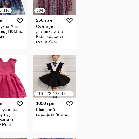
0, 116
164
н
250 грн
укня Аші
Сукня для
 від H&M на
дівчинки Zara
ків
Kids, красива
сукня Zara,
стильное платье
для девочки Zara
Kids
116, 122, 128, 134, 140
н
1050 грн
сукня на
Шкільний
у від
сарафан блузка
узького
 Petit
u