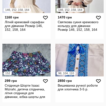
146, 152, 158, 164
146, 152, 158, 164
1160 грн
1470 грн
Літній кремовий сарафан
Святкова сукня кремового
для дівчинки Розмір 146,
кольору для дівчинки
152, 158, 164
Розмір 146, 152, 158, 164
152
98, 104, 110
299 грн
2850 грн
Спідниця-Шорти Isaac
Вишиванка ручної роботи
Mizrahi, дитяча спідничка,
для хлопчика 3-5 р.
літня спідниця для
дівчинки, юбка-шорты для
девочки