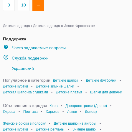
9
10
→
Детская одежда
›
Детская одежда в Ивано-Франковске
Поддержка
Часто задаваемые вопросы
Служба поддержки
Украинский
Популярное в категории:
Детские шапки
•
Детские футболки
•
Детские куртки
•
Детские зимние шапки
•
Детская шапочка с ушками
•
Детские платья
•
Шапки для девочки
Объявления в городах:
Киев
•
Днепропетровск (Днепр)
•
Одесса
•
Полтава
•
Харьков
•
Львов
•
Донецк
Женские брюки в полоску
•
Детские шапки из ангоры
•
Детские куртки
•
Детские регланы
•
Зимние шапки
•