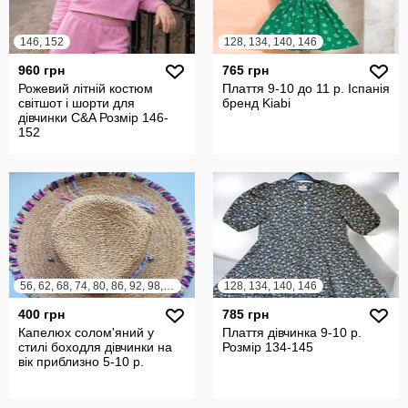
146, 152
128, 134, 140, 146
960 грн
765 грн
Рожевий літній костюм
Плаття 9-10 до 11 р. Іспанія
світшот і шорти для
бренд Kiabi
дівчинки C&A Розмір 146-
152
56, 62, 68, 74, 80, 86, 92, 98, 104, 110
128, 134, 140, 146
400 грн
785 грн
Капелюх солом'яний у
Плаття дівчинка 9-10 р.
стилі боходля дівчинки на
Розмір 134-145
вік приблизно 5-10 р.