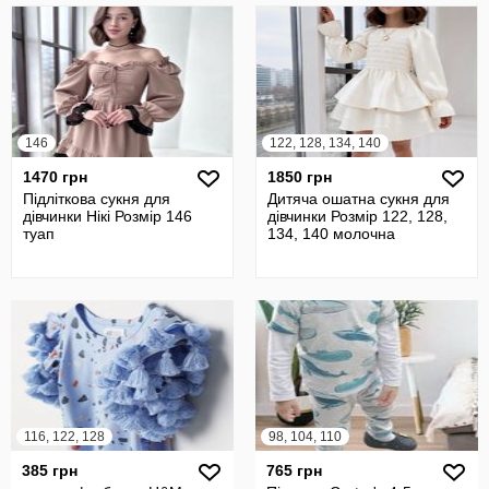
146
122, 128, 134, 140
1470 грн
1850 грн
Підліткова сукня для
Дитяча ошатна сукня для
дівчинки Нікі Розмір 146
дівчинки Розмір 122, 128,
туап
134, 140 молочна
116, 122, 128
98, 104, 110
385 грн
765 грн