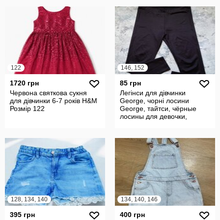
122
146, 152
1720 грн
85 грн
Червона святкова сукня
Легінси для дівчинки
для дівчинки 6-7 років H&M
George, чорні лосини
Розмір 122
George, тайтси, чёрные
лосины для девочки,
леггинсы George
128, 134, 140
134, 140, 146
395 грн
400 грн