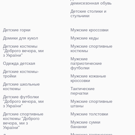
демисезонная обувь
Детские столики и
стульчики
Детские горки
Мужские кроссовки
Домики для кукол
Мужские кеды
Детские костюмы
Мужские спортивные
"Доброго вечора, ми
костюмы
з України"
Мужские
Одежда детская
патриотические
футболки
Детские костюмы-
тройки
Мужские кожаные
кроссовки
Детские школьные
костюмы
Тактические
перчатки
Детские футболки
"Доброго вечора, ми
Мужские спортивные
з України"
штаны
Детские спортивные
Мужские толстовки
костюмы "Доброго
Мужские сумки
вечора, ми з
бананки
України"
Мужские тактические