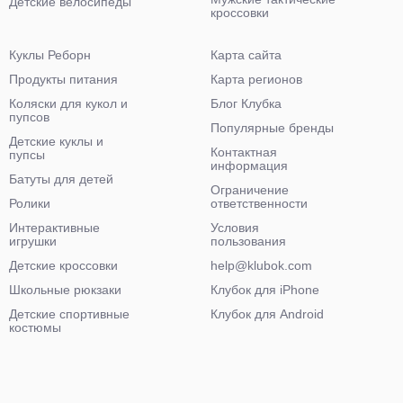
Детские велосипеды
кроссовки
Куклы Реборн
Карта сайта
Продукты питания
Карта регионов
Коляски для кукол и
Блог Клубка
пупсов
Популярные бренды
Детские куклы и
Контактная
пупсы
информация
Батуты для детей
Ограничение
Ролики
ответственности
Интерактивные
Условия
игрушки
пользования
Детские кроссовки
help@klubok.com
Школьные рюкзаки
Клубок для iPhone
Детские спортивные
Клубок для Android
костюмы