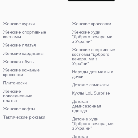
Женские куртки
Женские кроссовки
Женские спортивные
Женские худи
костюмы
"Доброго вечора ми
з України"
Женские платья
Женские спортивные
Женские кардиганы
костюмы "Доброго
вечора, ми з
Женская обувь
України"
Женские кожаные
Наряды для мамы и
кроссовки
дочки
Плитоноски
Детские самокаты
Женские
Куклы LoL Surprise
повседневные
платья
Детская
демисезонная
Женские кофты
одежда
Тактические рюкзаки
Детские худи
"Доброго вечора, ми
з України"
Детская