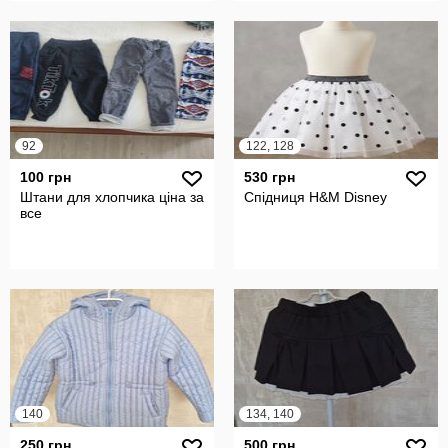
92
122, 128
100 грн
530 грн
Штани для хлопчика ціна за
Спідниця H&M Disney
все
140
134, 140
250 грн
500 грн