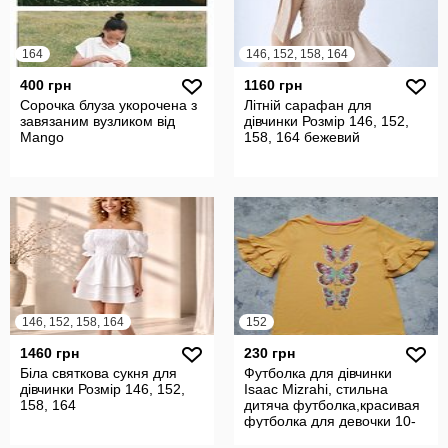
164
146, 152, 158, 164
400 грн
1160 грн
Сорочка блуза укорочена з
Літній сарафан для
завязаним вузликом від
дівчинки Розмір 146, 152,
Mango
158, 164 бежевий
146, 152, 158, 164
152
1460 грн
230 грн
Біла святкова сукня для
Футболка для дівчинки
дівчинки Розмір 146, 152,
Isaac Mizrahi, стильна
158, 164
дитяча футболка,красивая
футболка для девочки 10-
12 лет