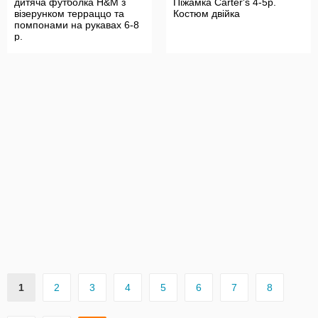
дитяча футболка H&M з
Піжамка Carter's 4-5р.
візерунком терраццо та
Костюм двійка
помпонами на рукавах 6-8
р.
1
2
3
4
5
6
7
8