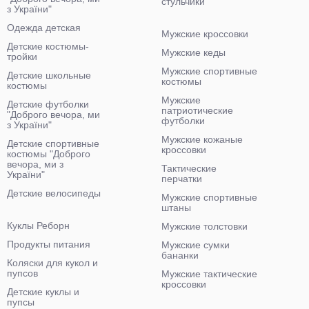
стульчики
з України"
Одежда детская
Мужские кроссовки
Детские костюмы-
Мужские кеды
тройки
Мужские спортивные
Детские школьные
костюмы
костюмы
Мужские
Детские футболки
патриотические
"Доброго вечора, ми
футболки
з України"
Мужские кожаные
Детские спортивные
кроссовки
костюмы "Доброго
вечора, ми з
Тактические
України"
перчатки
Детские велосипеды
Мужские спортивные
штаны
Куклы Реборн
Мужские толстовки
Продукты питания
Мужские сумки
бананки
Коляски для кукол и
пупсов
Мужские тактические
кроссовки
Детские куклы и
пупсы