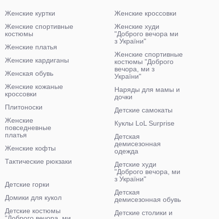
Женские куртки
Женские кроссовки
Женские спортивные
Женские худи
костюмы
"Доброго вечора ми
з України"
Женские платья
Женские спортивные
Женские кардиганы
костюмы "Доброго
вечора, ми з
Женская обувь
України"
Женские кожаные
Наряды для мамы и
кроссовки
дочки
Плитоноски
Детские самокаты
Женские
Куклы LoL Surprise
повседневные
платья
Детская
демисезонная
Женские кофты
одежда
Тактические рюкзаки
Детские худи
"Доброго вечора, ми
з України"
Детские горки
Детская
Домики для кукол
демисезонная обувь
Детские костюмы
Детские столики и
"Доброго вечора, ми