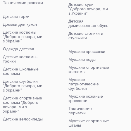
Тактические рюкзаки
Детские худи
"Доброго вечора, ми
з України"
Детские горки
Детская
Домики для кукол
демисезонная обувь
Детские костюмы
Детские столики и
"Доброго вечора, ми
стульчики
з України"
Одежда детская
Мужские кроссовки
Детские костюмы-
Мужские кеды
тройки
Мужские спортивные
Детские школьные
костюмы
костюмы
Мужские
Детские футболки
патриотические
"Доброго вечора, ми
футболки
з України"
Мужские кожаные
Детские спортивные
кроссовки
костюмы "Доброго
вечора, ми з
Тактические
України"
перчатки
Детские велосипеды
Мужские спортивные
штаны