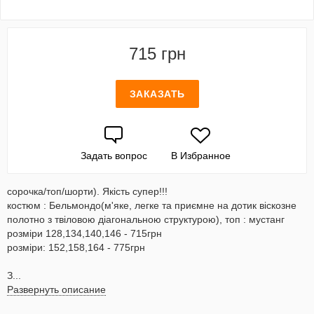
715 грн
ЗАКАЗАТЬ
Задать вопрос
В Избранное
сорочка/топ/шорти). Якість супер!!!
костюм : Бельмондо(м'яке, легке та приємне на дотик віскозне
полотно з твіловою діагональною структурою), топ : мустанг
розміри 128,134,140,146 - 715грн
розміри: 152,158,164 - 775грн
З...
Развернуть описание