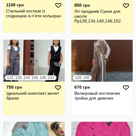
1100 грн
850 грн
Стильний костюм із
Хіт продажів Сукня для
спідницею в п'яти кольорах
школи
Рр128,134,140,146,152
122, 128, 134, 140, 146, 152
128, 140
750 грн
670 грн
Ідеальний комплект жилет
Велюровый костюмчик
брюки
тройка для девочек