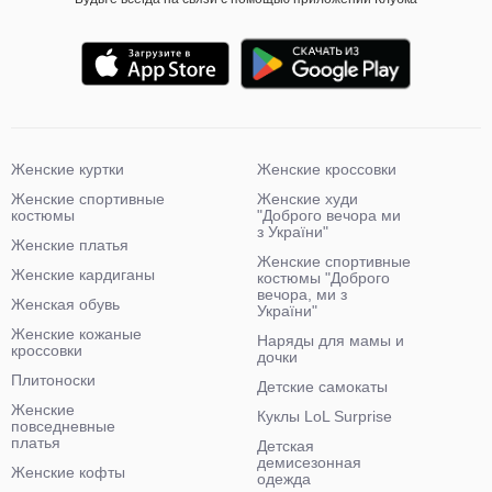
Женские куртки
Женские кроссовки
Женские спортивные
Женские худи
костюмы
"Доброго вечора ми
з України"
Женские платья
Женские спортивные
Женские кардиганы
костюмы "Доброго
вечора, ми з
Женская обувь
України"
Женские кожаные
Наряды для мамы и
кроссовки
дочки
Плитоноски
Детские самокаты
Женские
Куклы LoL Surprise
повседневные
платья
Детская
демисезонная
Женские кофты
одежда