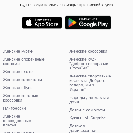
Будьте всегда на связи с помощью приложений Клубка
Женские куртки
Женские кроссовки
Женские спортивные
Женские худи
костюмы
"Доброго вечора ми
з України"
Женские платья
Женские спортивные
Женские кардиганы
костюмы "Доброго
вечора, ми з
Женская обувь
України"
Женские кожаные
Наряды для мамы и
кроссовки
дочки
Плитоноски
Детские самокаты
Женские
Куклы LoL Surprise
повседневные
платья
Детская
демисезонная