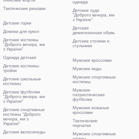
Женские кофты
одежда
Тактические рюкзаки
Детские худи
"Доброго вечора, ми
з України"
Детские горки
Детская
Домики для кукол
демисезонная обувь
Детские костюмы
Детские столики и
"Доброго вечора, ми
стульчики
з України"
Одежда детская
Мужские кроссовки
Детские костюмы-
Мужские кеды
тройки
Мужские спортивные
Детские школьные
костюмы
костюмы
Мужские
Детские футболки
патриотические
"Доброго вечора, ми
футболки
з України"
Мужские кожаные
Детские спортивные
кроссовки
костюмы "Доброго
вечора, ми з
Тактические
України"
перчатки
Детские велосипеды
Мужские спортивные
штаны