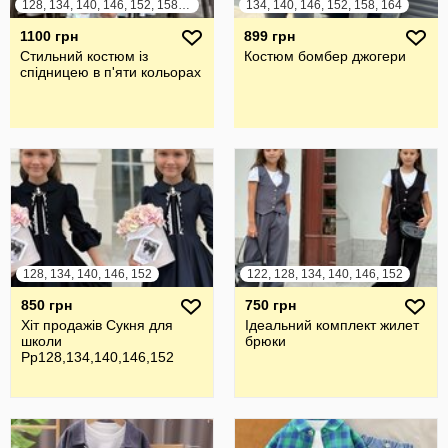
128, 134, 140, 146, 152, 158, 164
134, 140, 146, 152, 158, 164
1100 грн
899 грн
Стильний костюм із
Костюм бомбер джогери
спідницею в п'яти кольорах
128, 134, 140, 146, 152
122, 128, 134, 140, 146, 152
850 грн
750 грн
Хіт продажів Сукня для
Ідеальний комплект жилет
школи
брюки
Рр128,134,140,146,152