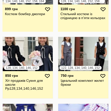
134, 140, 146, 152, 158, 164
128, 134, 140, 146, 152, 158, 164
899 грн
1100 грн
Костюм бомбер джогери
Стильний костюм із
спідницею в п'яти кольорах
128, 134, 140, 146, 152
122, 128, 134, 140, 146, 152
850 грн
750 грн
Хіт продажів Сукня для
Ідеальний комплект жилет
школи
брюки
Рр128,134,140,146,152