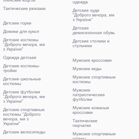
Женские кофты
одежда
Тактические рюкзаки
Детские худи
"Доброго вечора, ми
з України"
Детские горки
Детская
Домики для кукол
демисезонная обувь
Детские костюмы
Детские столики и
"Доброго вечора, ми
стульчики
з України"
Одежда детская
Мужские кроссовки
Детские костюмы-
Мужские кеды
тройки
Мужские спортивные
Детские школьные
костюмы
костюмы
Мужские
Детские футболки
патриотические
"Доброго вечора, ми
футболки
з України"
Мужские кожаные
Детские спортивные
кроссовки
костюмы "Доброго
вечора, ми з
Тактические
України"
перчатки
Детские велосипеды
Мужские спортивные
штаны