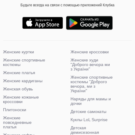
Будьте всегда на связи с помощью приложений Клубка
Женские куртки
Женские кроссовки
Женские спортивные
Женские худи
костюмы
"Доброго вечора ми
з України"
Женские платья
Женские спортивные
Женские кардиганы
костюмы "Доброго
вечора, ми з
Женская обувь
України"
Женские кожаные
Наряды для мамы и
кроссовки
дочки
Плитоноски
Детские самокаты
Женские
Куклы LoL Surprise
повседневные
платья
Детская
демисезонная