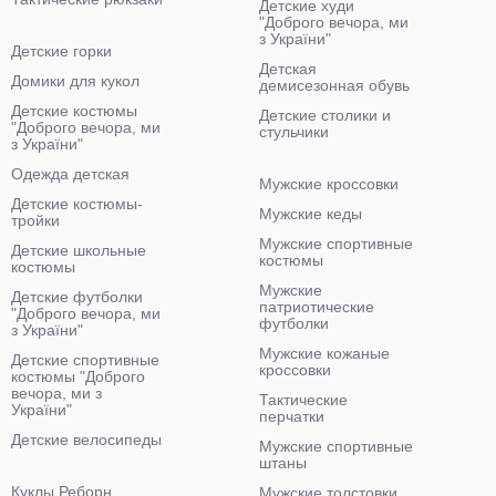
Детские худи
"Доброго вечора, ми
з України"
Детские горки
Детская
Домики для кукол
демисезонная обувь
Детские костюмы
Детские столики и
"Доброго вечора, ми
стульчики
з України"
Одежда детская
Мужские кроссовки
Детские костюмы-
Мужские кеды
тройки
Мужские спортивные
Детские школьные
костюмы
костюмы
Мужские
Детские футболки
патриотические
"Доброго вечора, ми
футболки
з України"
Мужские кожаные
Детские спортивные
кроссовки
костюмы "Доброго
вечора, ми з
Тактические
України"
перчатки
Детские велосипеды
Мужские спортивные
штаны
Куклы Реборн
Мужские толстовки