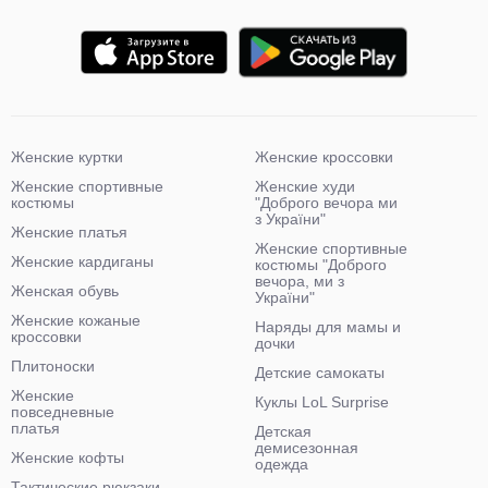
Женские куртки
Женские кроссовки
Женские спортивные
Женские худи
костюмы
"Доброго вечора ми
з України"
Женские платья
Женские спортивные
Женские кардиганы
костюмы "Доброго
вечора, ми з
Женская обувь
України"
Женские кожаные
Наряды для мамы и
кроссовки
дочки
Плитоноски
Детские самокаты
Женские
Куклы LoL Surprise
повседневные
платья
Детская
демисезонная
Женские кофты
одежда
Тактические рюкзаки