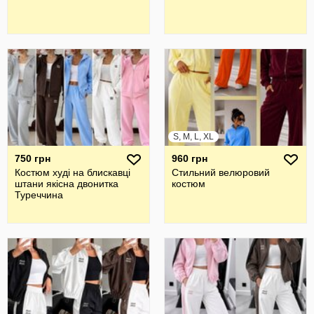
S, M, L, XL
750 грн
960 грн
Костюм худі на блискавці
Стильний велюровий
штани якісна двонитка
костюм
Туреччина