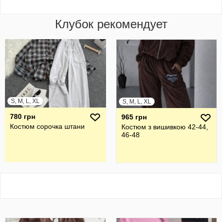
Клубок рекомендует
S, M, L, XL
S, M, L, XL
780 грн
965 грн
Костюм сорочка штани
Костюм з вишивкою 42-44,
46-48