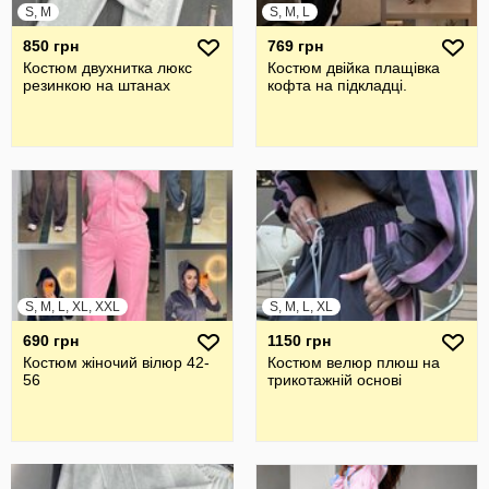
S, M
S, M, L
850 грн
769 грн
Костюм двухнитка люкс
Костюм двійка плащівка
резинкою на штанах
кофта на підкладці.
S, M, L, XL, XXL
S, M, L, XL
690 грн
1150 грн
Костюм жіночий вілюр 42-
Костюм велюр плюш на
56
трикотажній основі