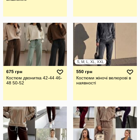
S, M, L, XL, XXL
675 грн
550 грн
Костюм двонитка 42-44 46-
Костюми жіночі велюрові в
48 50-52
наявності