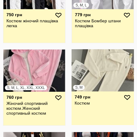
S, M, L
750 грн
779 грн
Костюм жіночий плащівка
Костюм Бомбер штани
легка
плащівка
S, M
S, M, L, XL, XXL, XXXL
749 грн
760 грн
Костюм
Жiночий спортивний
костюм.Женский
спортивный костюм