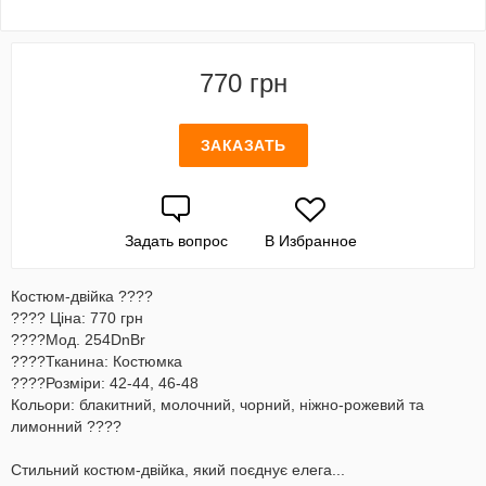
770 грн
ЗАКАЗАТЬ
Задать вопрос
В Избранное
Костюм-двійка ????
???? Ціна: 770 грн
????Мод. 254DnBr
????Тканина: Костюмка
????Розміри: 42-44, 46-48
Кольори: блакитний, молочний, чорний, ніжно-рожевий та
лимонний ????
Стильний костюм-двійка, який поєднує елега...