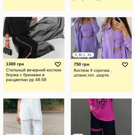
S, M, L, XL
1300 грн
750 грн
Стильный вечерний костюм
Костюм 4 сорочка ,
блузка с брюками в
штани,топ ,шорти.
расцветках рр 48-58