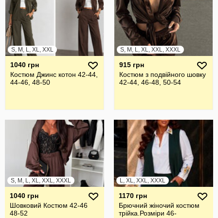
S, M, L, XL, XXL
S, M, L, XL, XXL, XXXL
1040 грн
915 грн
Костюм Джинс котон 42-44,
Костюм з подвійного шовку
44-46, 48-50
42-44, 46-48, 50-54
S, M, L, XL, XXL, XXXL
L, XL, XXL, XXXL
1040 грн
1170 грн
Шовковий Костюм 42-46
Брючний жiночий костюм
48-52
трiйка.Розмiри 46-