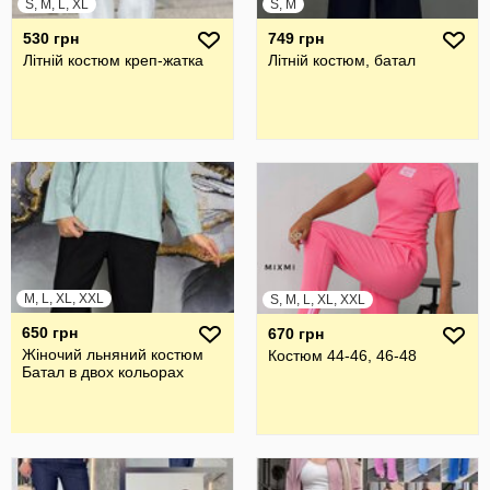
S, M, L, XL
S, M
530 грн
749 грн
Літній костюм креп-жатка
Літній костюм, батал
M, L, XL, XXL
S, M, L, XL, XXL
650 грн
670 грн
Жіночий льняний костюм
Костюм 44-46, 46-48
Батал в двох кольорах