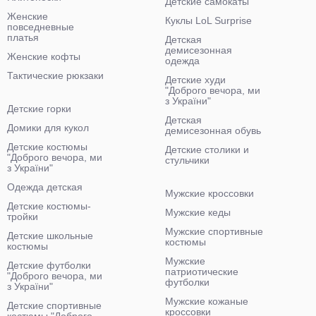
Детские самокаты
Женские
Куклы LoL Surprise
повседневные
платья
Детская
демисезонная
Женские кофты
одежда
Тактические рюкзаки
Детские худи
"Доброго вечора, ми
з України"
Детские горки
Детская
Домики для кукол
демисезонная обувь
Детские костюмы
Детские столики и
"Доброго вечора, ми
стульчики
з України"
Одежда детская
Мужские кроссовки
Детские костюмы-
Мужские кеды
тройки
Мужские спортивные
Детские школьные
костюмы
костюмы
Мужские
Детские футболки
патриотические
"Доброго вечора, ми
футболки
з України"
Мужские кожаные
Детские спортивные
кроссовки