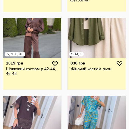
футболка.
S, M, L, XL
S, M, L
1015 грн
830 грн
Шовковий костюм р 42-44,
Жіночий костюм льон
46-48