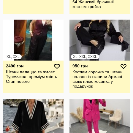
64.Женский брючный
костюм тройка
XL, XXL
XL, XXL, XXXL
2490 грн
950 грн
Штани палаццо та жилет.
Костюм сорочка та штани
Туреччина, преміум якість.
палацо із тканини Армані
Стан нового
шовк плюс косинка у
подарунок