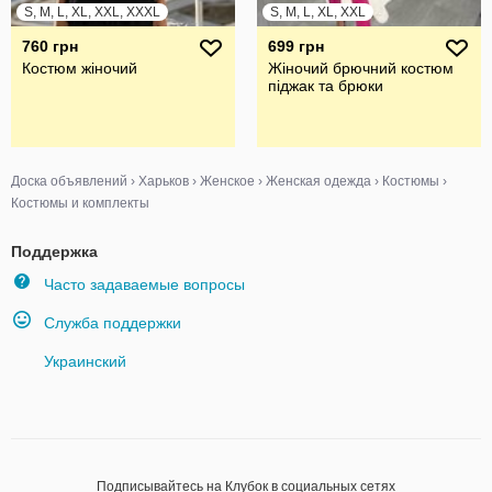
S, M, L, XL, XXL, XXXL
S, M, L, XL, XXL
760 грн
699 грн
Костюм жіночий
Жіночий брючний костюм
піджак та брюки
Доска объявлений
›
Харьков
›
Женское
›
Женская одежда
›
Костюмы
›
Костюмы и комплекты
Поддержка
Часто задаваемые вопросы
Служба поддержки
Украинский
Подписывайтесь на Клубок в социальных сетях