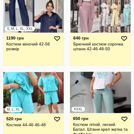
S, M, L, XL, XXL
1190 грн
640 грн
Костюм жіночий 42-56
Брючний костюм сорочка
розмір
штани 42-46 48-50
XXXL
M, L, XL
650 грн
520 грн
Костюм літній, легкий.
Костюм 44-46 46-48
Батал. Штани креп жатка та