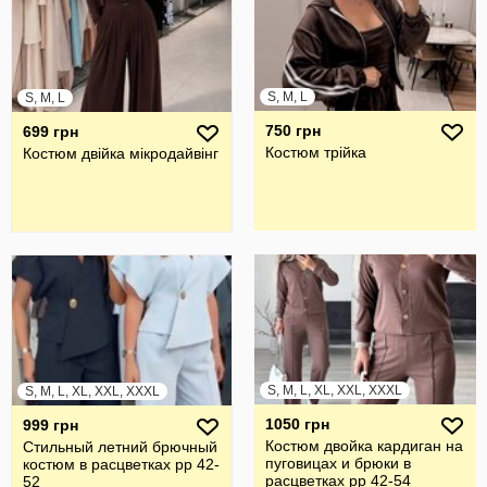
S, M, L
S, M, L
750 грн
699 грн
Костюм трійка
Костюм двійка мікродайвінг
S, M, L, XL, XXL, XXXL
S, M, L, XL, XXL, XXXL
1050 грн
999 грн
Костюм двойка кардиган на
Стильный летний брючный
пуговицах и брюки в
костюм в расцветках рр 42-
расцветках рр 42-54
52