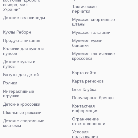
костюмы "Доброго
вечора, ми з
Тактические
України"
перчатки
Детские велосипеды
Мужские спортивные
штаны
Куклы Реборн
Мужские толстовки
Продукты питания
Мужские сумки
бананки
Коляски для кукол и
пупсов
Мужские тактические
кроссовки
Детские куклы и
пупсы
Карта сайта
Батуты для детей
Карта регионов
Ролики
Блог Клубка
Интерактивные
игрушки
Популярные бренды
Детские кроссовки
Контактная
информация
Школьные рюкзаки
Ограничение
Детские спортивные
ответственности
костюмы
Условия
пользования