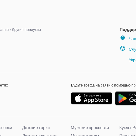
Поддер
тания
›
Другие продукты
Час
Слу
Укр
сетях
Будьте всегда на связи с помощью п
ссовки
Детские горки
Мужские кроссовки
Куклы Р
и
Домики для кукол
Мужские кеды
Продукт