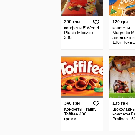
200 грн
120 грн
конфеты E.Wedel
конфеты
Ptasie Mleczco
Magnetic M
380г
апельсин,
190г Поль
340 грн
135 грн
Конфеты Praliny
Шоколадн
Toffifee 400
конфеты Fa
грамм
Pralines 15