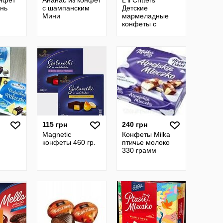
онфет
Ананас из конфет
L'il Critters
нь
с шампанским
Детские
Мини
мармеладные
конфеты с
омегой 3 60 шт
Omega-3
Raspberry-
Lemonade
Flavors 60 Gum
115 грн
240 грн
Magnetic
Конфеты Milka
конфеты 460 гр.
птичье молоко
330 грамм
we 380