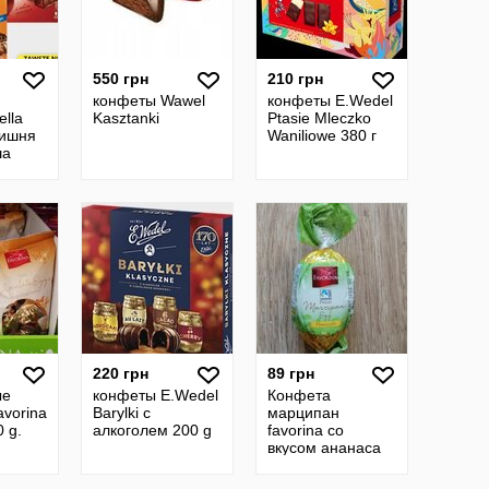
550 грн
210 грн
конфеты Wawel
конфеты E.Wedel
ella
Kasztanki
Ptasie Mleczko
вишня
Waniliowe 380 г
ша
220 грн
89 грн
ые
конфеты E.Wedel
Конфета
vorina
Вarylki с
марципан
0 g.
алкоголем 200 g
favorina со
вкусом ананаса
175