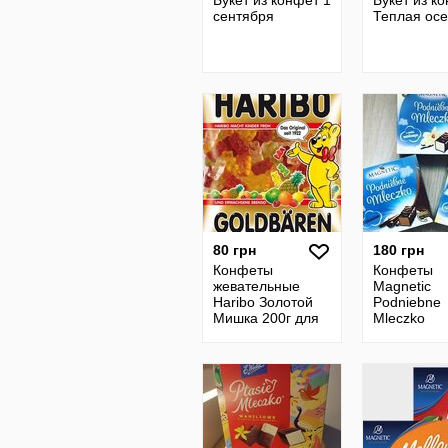
Букет из конфет 1
Букет из к
сентября
Теплая осе
80 грн
180 грн
Конфеты
Конфеты
жевательные
Magnetic
Haribo Золотой
Podniebne
Мишка 200г для
Mleczko
детей и взрослых
Czekolado
г. Польша