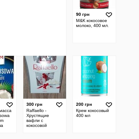
90 грн
M&K кокосовое
молоко, 400 мл.
300 грн
200 грн
масса
Raffaello -
Крем кокосовый
osowa
Хрустящие
400 мл
om
вафли с
ша
кокосовой
стружкой и
цельным