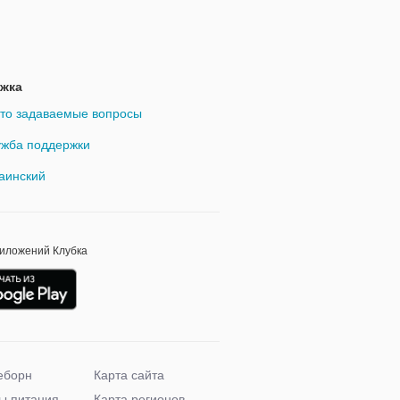
жка
то задаваемые вопросы
жба поддержки
аинский
риложений Клубка
еборн
Карта сайта
ы питания
Карта регионов