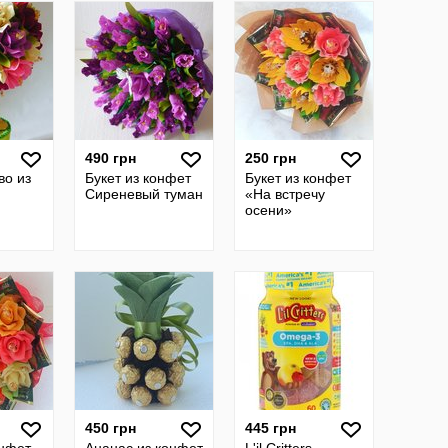
миндалем внутри
490 грн
250 грн
во из
Букет из конфет
Букет из конфет
Сиреневый туман
«На встречу
осени»
450 грн
445 грн