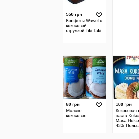
550 грн
Конфеты Wawel с
кокосовой
стружкой Tiki Taki
80 грн
100 грн
Молоко
Кокосовая 
кокосовое
паста Kok
Masa Helc
430г Поль