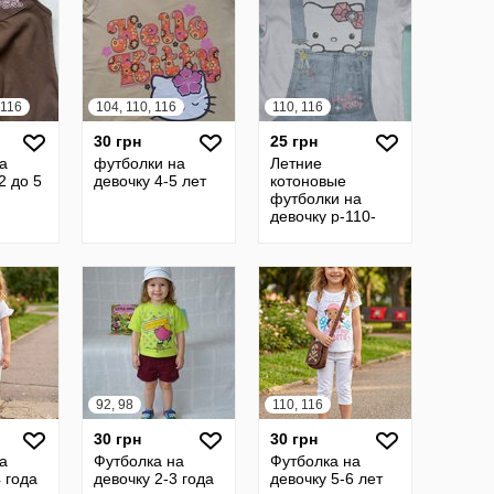
 116
104, 110, 116
110, 116
30 грн
25 грн
а
футболки на
Летние
2 до 5
девочку 4-5 лет
котоновые
футболки на
девочку р-110-
116
92, 98
110, 116
30 грн
30 грн
а
Футболка на
Футболка на
 года
девочку 2-3 года
девочку 5-6 лет