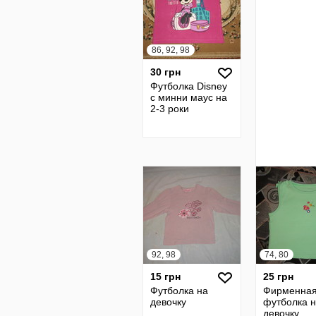
86, 92, 98
30 грн
Футболка Disney
с минни маус на
2-3 роки
92, 98
74, 80
15 грн
25 грн
Футболка на
Фирменна
девочку
футболка 
девочку