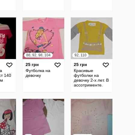
86, 92, 98, 104
92, 110
25 грн
25 грн
а
Футболка на
Красивые
ст 140
девочку
футболки на
см
девочку 2-х лет. В
ассотрименте.
б/у