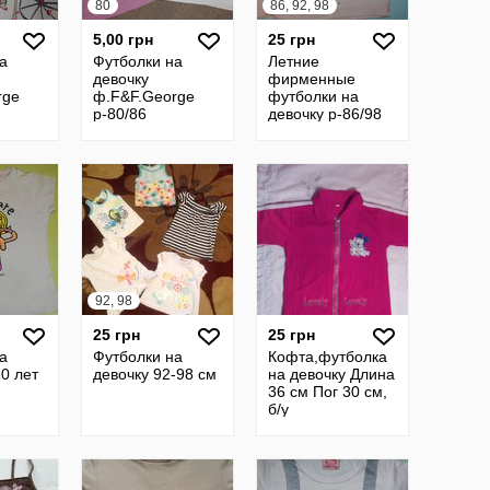
80
86, 92, 98
5,00 грн
25 грн
а
Футболки на
Летние
девочку
фирменные
rge
ф.F&F.George
футболки на
р-80/86
девочку р-86/98
для
2-3г
92, 98
25 грн
25 грн
а
Футболки на
Кофта,футболка
10 лет
девочку 92-98 см
на девочку Длина
36 см Пог 30 см,
б/у