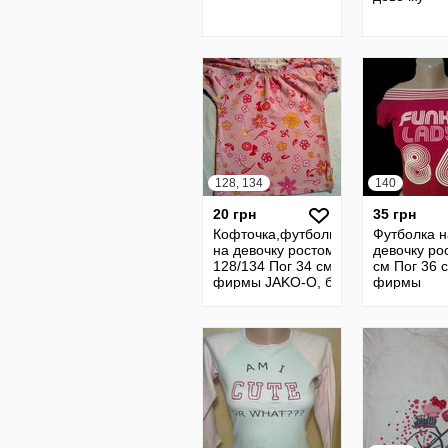
128, 134
140
20 грн
35 грн
Кофточка,футболка
Футболка н
на девочку ростом
девочку ро
128/134 Пог 34 см
см Пог 36 
фирмы JAKO-O, б/
фирмы
у Олх Доставка
PULEDRO, 