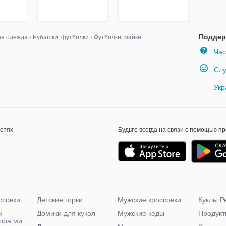
Поддер
ая одежда
›
Рубашки, футболки
›
Футболки, майки
Час
Слу
Укр
сетях
Будьте всегда на связи с помощью п
ссовки
Детские горки
Мужские кроссовки
Куклы Р
и
Домики для кукол
Мужские кеды
Продукт
чора ми