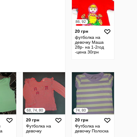
86, 92
20 грн
футболка на
девочку Маша
28р- на 1-2год
-цена 30грн
68, 74, 80
74, 80
20 грн
20 грн
я
Футболка на
Футболка на
на
девочку
девочку Полоска