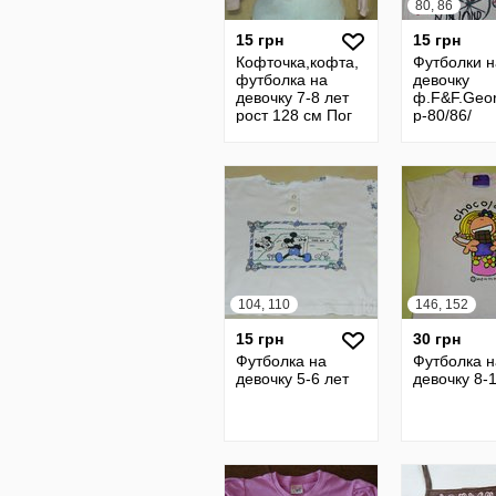
80, 86
15 грн
15 грн
Кофточка,кофта,
Футболки н
футболка на
девочку
девочку 7-8 лет
ф.F&F.Geo
рост 128 см Пог
р-80/86/
37 см фирмы
состояние 
StBernard, б/у
дома.
Олх Доставка
104, 110
146, 152
15 грн
30 грн
Футболка на
Футболка н
девочку 5-6 лет
девочку 8-