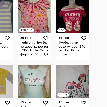
128, 134
140
20 грн
35 грн
а
Кофточка,футболка
Футболка на
лоска
на девочку ростом
девочку рост 140
128/134 Пог 34 см
см Пог 36 см
фирмы JAKO-O, б/
фирмы
у Олх Доставка
PULEDRO, б/у
80, 86
15 грн
15 грн