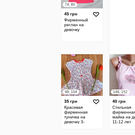
74, 80
45 грн
Фирменный
реглан на
девочку
98, 104
146, 152
35 грн
40 грн
Красивая
Стильная
фирменная
фирменна
туничка на
майка на д
девочку 3-
11-12 лет
4л.Идеал