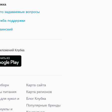
жка
то задаваемые вопросы
жба поддержки
аинский
риложений Клубка
еборн
Карта сайта
ы питания
Карта регионов
 для кукол и
Блог Клубка
Популярные бренды
 куклы и