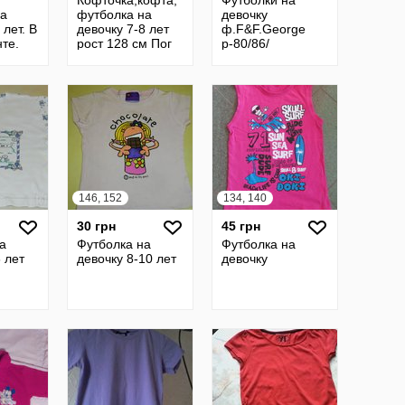
Кофточка,кофта,
Футболки на
на
футболка на
девочку
 лет. В
девочку 7-8 лет
ф.F&F.George
те.
рост 128 см Пог
р-80/86/
37 см фирмы
состояние для
StBernard, б/у
дома.
Олх Доставка
146, 152
134, 140
30 грн
45 грн
а
Футболка на
Футболка на
 лет
девочку 8-10 лет
девочку