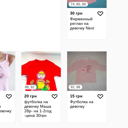
74, 80, 86
30 грн
Фирменный
реглан на
девочку Next
86, 92
92, 98
20 грн
15 грн
футболка на
Футболка на
я
девочку Маша
девочку
евочку
28р- на 1-2год
-цена 30грн