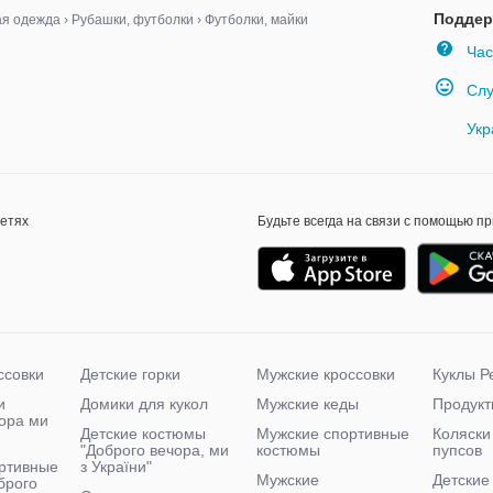
Поддер
ая одежда
›
Рубашки, футболки
›
Футболки, майки
Час
Слу
Укр
сетях
Будьте всегда на связи с помощью п
ссовки
Детские горки
Мужские кроссовки
Куклы Р
и
Домики для кукол
Мужские кеды
Продукт
чора ми
Детские костюмы
Мужские спортивные
Коляски
"Доброго вечора, ми
костюмы
пупсов
ртивные
з України"
Мужские
Детские
брого