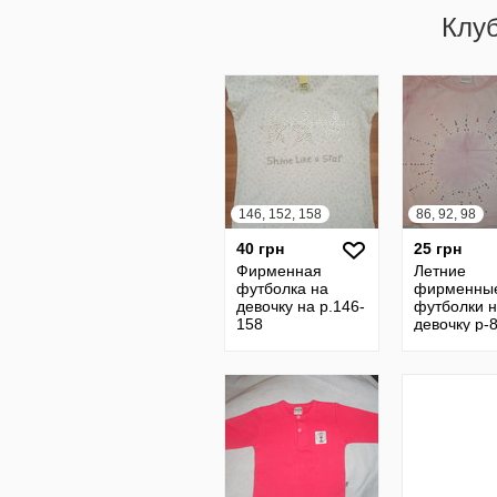
Клу
146, 152, 158
86, 92, 98
40 грн
25 грн
Фирменная
Летние
футболка на
фирменны
девочку на р.146-
футболки 
158
девочку р-
2-3г