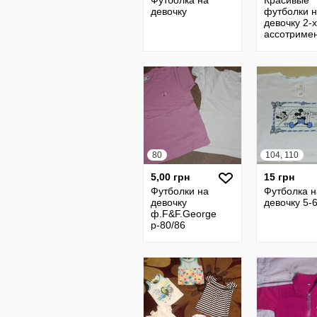
Футболка на
Красивые
девочку
футболки 
девочку 2-х
ассотримен
80
104, 110
5,00 грн
15 грн
Футболки на
Футболка н
девочку
девочку 5-6
ф.F&F.George
р-80/86