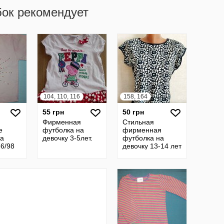
бок рекомендует
104, 110, 116
158, 164
55 грн
50 грн
Фирменная
Стильная
е
футболка на
фирменная
на
девочку 3-5лет.
футболка на
86/98
девочку 13-14 лет