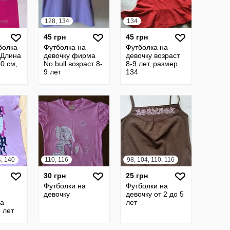
128, 134
134
45 грн
45 грн
болка
Футболка на
Футболка на
 Длина
девочку фирма
девочку возраст
0 см,
No bull возраст 8-
8-9 лет, размер
9 лет
134
4, 140
110, 116
98, 104, 110, 116
30 грн
25 грн
Футболки на
Футболки на
девочку
девочку от 2 до 5
на
лет
 лет