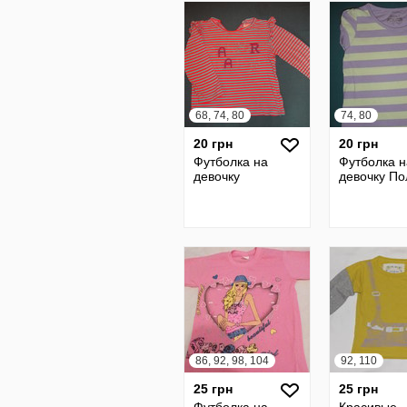
68, 74, 80
74, 80
20 грн
20 грн
Футболка на
Футболка н
девочку
девочку По
86, 92, 98, 104
92, 110
25 грн
25 грн