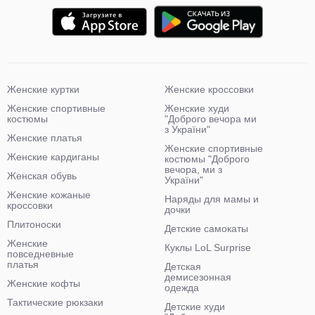
Женские куртки
Женские кроссовки
Женские спортивные
Женские худи
костюмы
"Доброго вечора ми
з України"
Женские платья
Женские спортивные
Женские кардиганы
костюмы "Доброго
вечора, ми з
Женская обувь
України"
Женские кожаные
Наряды для мамы и
кроссовки
дочки
Плитоноски
Детские самокаты
Женские
Куклы LoL Surprise
повседневные
платья
Детская
демисезонная
Женские кофты
одежда
Тактические рюкзаки
Детские худи