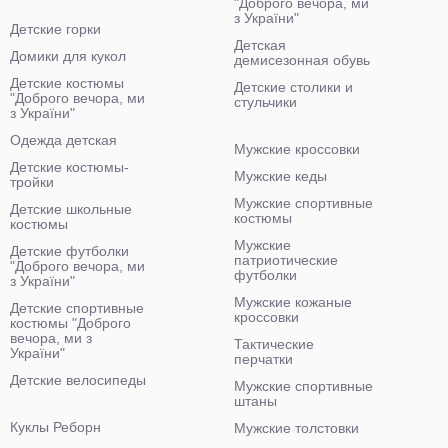
"Доброго вечора, ми
з України"
Детские горки
Детская
Домики для кукол
демисезонная обувь
Детские костюмы
Детские столики и
"Доброго вечора, ми
стульчики
з України"
Одежда детская
Мужские кроссовки
Детские костюмы-
Мужские кеды
тройки
Мужские спортивные
Детские школьные
костюмы
костюмы
Мужские
Детские футболки
патриотические
"Доброго вечора, ми
футболки
з України"
Мужские кожаные
Детские спортивные
кроссовки
костюмы "Доброго
вечора, ми з
Тактические
України"
перчатки
Детские велосипеды
Мужские спортивные
штаны
Куклы Реборн
Мужские толстовки