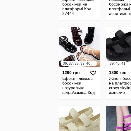
босоніжки на
босоніжки 
платформі Код
платформі 
27444
асортимент
26547
36, 37, 38, 39, 40, 41
39, 40, 41
1260 грн
1800 грн
Ефектні люксові
Жіночі бос
босоніжки
на платфо
натуральна
crocs skylin
шкіра/замша Код
женские
26849
босоножки 
на платфо
оригінал w