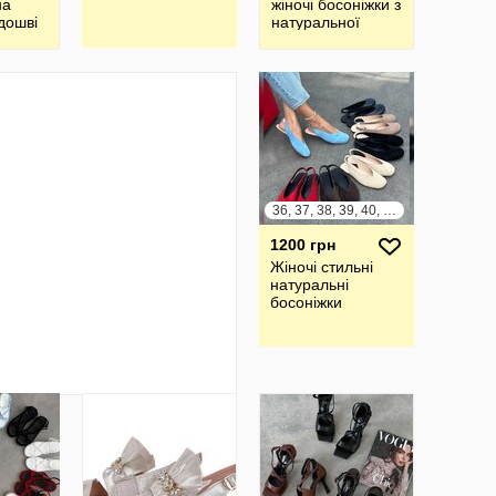
на
жіночі босоніжки з
дошві
натуральної
шкіри та замші
36, 37, 38, 39, 40, 41
1200 грн
Жіночі стильні
натуральні
босоніжки