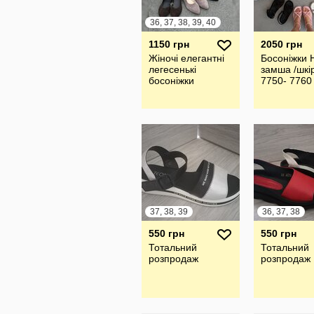
36, 37, 38, 39, 40
1150 грн
2050 грн
Жіночі елегантні
Босоніжки 
легесенькі
замша /шкі
босоніжки
7750- 7760
37, 38, 39
36, 37, 38
550 грн
550 грн
Тотальний
Тотальний
розпродаж
розпродаж