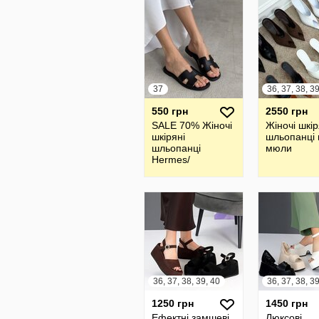
37
36, 37, 38, 3
550 грн
2550 грн
SALE 70% Жіночі
Жіночі шкір
шкіряні
шльопанці 
шльопанці
мюли
Hermes/
шлепанцы
36, 37, 38, 39, 40
36, 37, 38, 3
1250 грн
1450 грн
Ефектні замшеві
Люксові