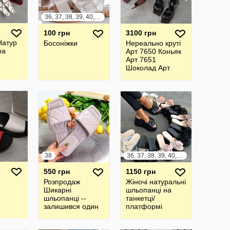
36, 37, 38, 39, 40, 41
100 грн
3100 грн
Натур
Босоніжки
Нереально круті
ра
Арт 7650 Коньяк
Арт 7651
Шоколад Арт
7652 Чорний
Босоніжки Тм
LIRIO
38
36, 37, 38, 39, 40, 41
550 грн
1150 грн
Розпродаж
Жіночі натуральні
Шикарні
шльопанці на
шльопанці --
танкетці/
залишився один
платформі
розмір