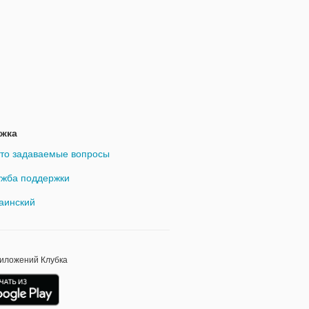
жка
то задаваемые вопросы
жба поддержки
аинский
риложений Клубка