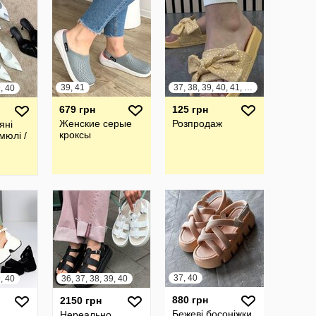
39, 41
37, 38, 39, 40, 41, 42
9, 40
679 грн
125 грн
Женские серые
Розпродаж
яні
кроксы
мюлі /
37, 40
9, 40
36, 37, 38, 39, 40
880 грн
2150 грн
Бежеві босоніжки
Нереально