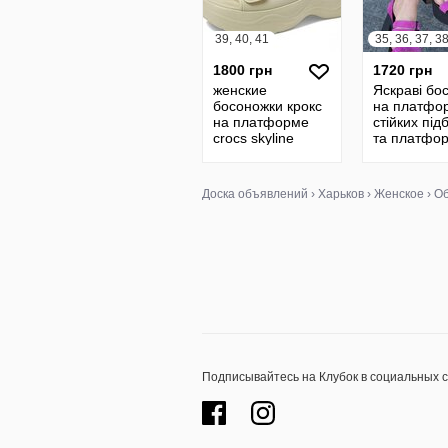
39, 40, 41
1800 грн
1720 грн
женские
Яскраві бо
босоножки крокс
на платфо
на платформе
стійких під
crocs skyline
та платфор
Жіночі босоніжки
шкіра та з
на платформі
crocs оригінал
Доска объявлений
›
Харьков
›
Женское
›
Об
Подписывайтесь на Клубок в социальных 