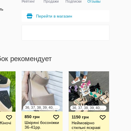
Рейтинг
Продажи
Подписки
Отзывы
ть
Перейти в магазин
бок рекомендует
36, 37, 38, 39, 40, 41
36, 37, 38, 39, 40, 41
850 грн
1150 грн
Шкіряні босоніжки
Жіночі
Неймовірно
36-41рр.
стильні яскраві