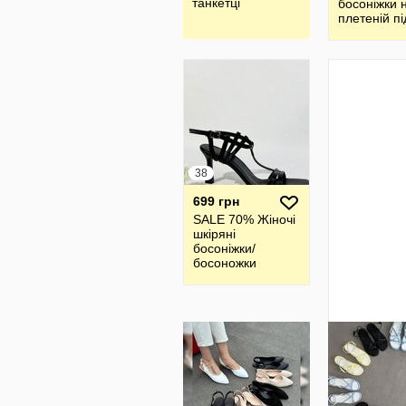
танкетці
босоніжки 
плетеній пі
38
699 грн
SALE 70% Жіночі
шкіряні
босоніжки/
босоножки