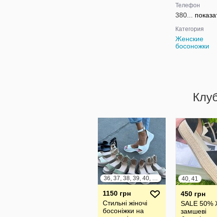
Телефон
380...
показа
Категория
Женские
босоножки
Клу
36, 37, 38, 39, 40, 41
40, 41
1150 грн
450 грн
Стильні жіночі
SALE 50% 
босоніжки на
замшеві