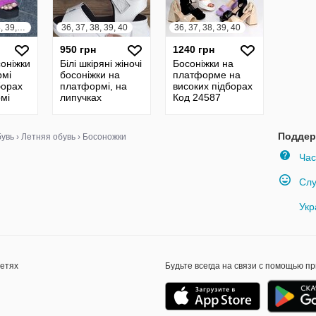
35, 36, 37, 38, 39, 40
36, 37, 38, 39, 40
36, 37, 38, 39, 40
950 грн
1240 грн
соніжки
Білі шкіряні жіночі
Босоніжки на
рмі
босоніжки на
платформе на
борах
платформі, на
високих підборах
мі
липучках
Код 24587
амша
Поддер
увь
›
Летняя обувь
›
Босоножки
Час
Слу
Укр
сетях
Будьте всегда на связи с помощью п