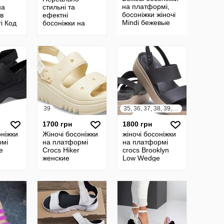
на платформі,
на
стильні та
босоніжки жіночі
в
ефектні
Mindi бежевые
і Код
босоніжки на
босоножки на
платформі Легкі
платформе
та комфортні на
37.40р код 8304
ніжках
39
35, 36, 37, 38, 39, 40
1700 грн
1800 грн
оніжки
Жіночі босоніжки
жіночі босоніжки
рмі
на платформі
на платформі
e
Crocs Hiker
crocs Brooklyn
женские
Low Wedge
крокс
босоножки на
женские
рме
платформе Crocs
босоножки на
9, w10
Xscape оригінал
платформе крокс
w9
w6-w10