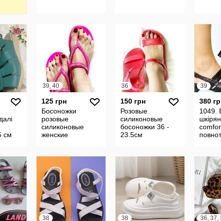
39, 40
36
39
125 грн
150 грн
380 гр
Босоножки
Розовые
1049. 
далі
розовые
силиконовые
шкірян
силиконовые
босоножки 36 -
comfor
5 см
женские
23.5см
повно
ер
сандалии
силиконовые
38
38
36, 37,