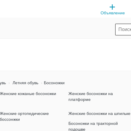
Объявление
увь
Летняя обувь
Босоножки
Женские кожаные босоножки
Женские босоножки на
платформе
Женские ортопедические
Женские босоножки на шпильке
боссонжки
Босоножки на тракторной
подошве