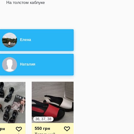
На толстом каблуке
Елена
Наталия
36, 37, 38
550 грн
грн