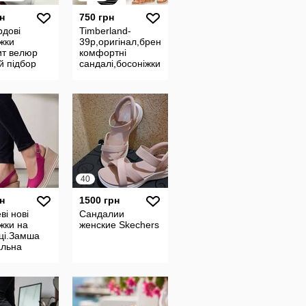
н
750 грн
рдові
Timberland-
жки
39p,оригінал,брендові
ит велюр
комфортні
й підбор
сандалі,босоніжки
40
н
1500 грн
і нові
Сандалии
жки на
женские Skechers
ці.Замша
альна