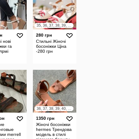
35, 36, 37, 38, 39, 40, 41
н
280 грн
і нові
Стильні Жіночі
жки га
босоніжки Ціна
лрмі
-280 грн
36, 37, 38, 39, 40, 41
рн
1350 грн
ие
Жіночі босоніжки
нговые
hermes Трендова
ии merrell
модель в стилі