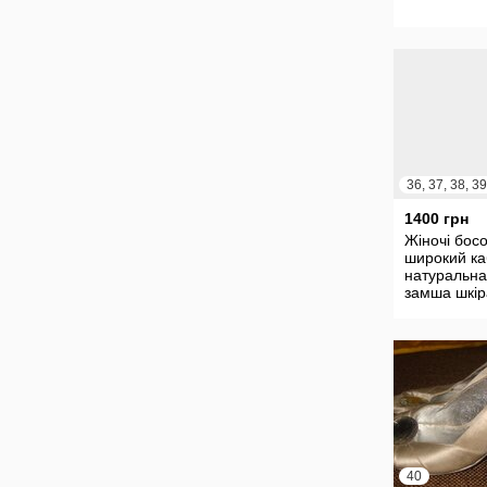
1400 грн
Жіночі бос
широкий ка
натуральна
замша шкір
низькому к
40