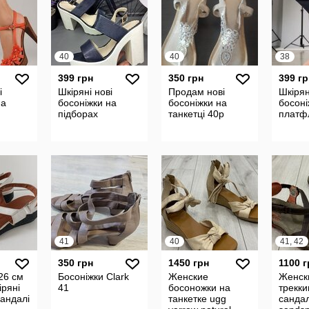
40
40
38
399 грн
350 грн
399 гр
і
Шкіряні нові
Продам нові
Шкірян
на
босоніжки на
босоніжки на
босоні
підборах
танкетці 40р
платф
41
40
41, 42
350 грн
1450 грн
1100 г
 26 см
Босоніжки Clark
Женские
Женск
іряні
41
босоножки на
трекки
сандалі
танкетке ugg
сандал