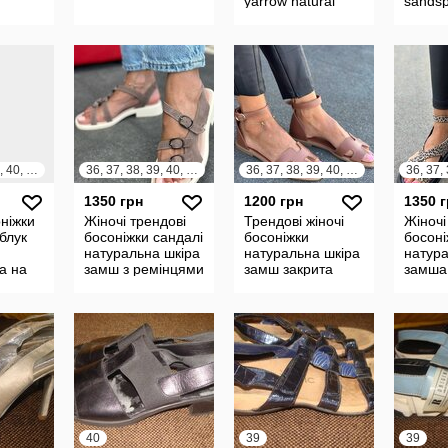
yarrow natural
sandsp
canvas espadrille
leathe
26 см
36, 37, 38, 39, 40, 41
36, 37, 38, 39, 40, 41
36, 37, 38, 39, 40, 41
1350 грн
1200 грн
1350 
оніжки
Жіночі трендові
Трендові жіночі
Жіночі
блук
босоніжки сандалі
босоніжки
босоні
натуральна шкіра
натуральна шкіра
натур
а на
замш з ремінцями
замш закрита
замша
аблуку
пʼятка в стилі
леопа
hermes
принт
40
39
39