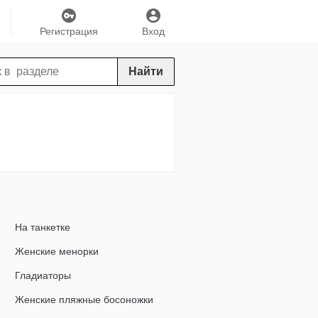
Регистрация
Вход
Найти
На танкетке
Женские менорки
Гладиаторы
Женские пляжные босоножки