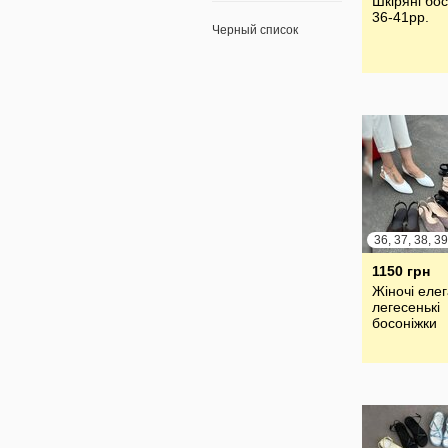
Шкіряні бо
36-41рр.
Черный список
36, 37, 38, 39
1150 грн
Жіночі елег
легесенькі
босоніжки