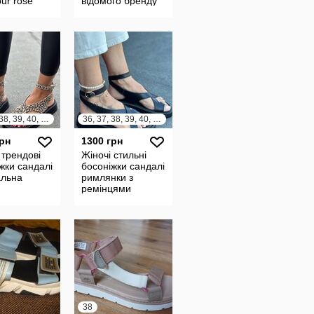
ur rose
відомого бренду
r 27 см
натуральна шкіра
замш
36, 37, 38, 39, 40, 41
36, 37, 38, 39, 40, 41
грн
1300 грн
 трендові
Жіночі стильні
жки сандалі
босоніжки сандалі
альна
римлянки з
ремінцями
рдовий
натуральна шкіра
замш
38