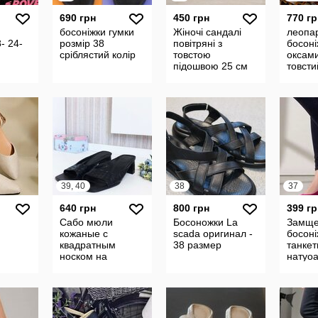
690 грн
450 грн
770 гр
босоніжки гумки
Жіночі сандалі
леопа
- 24-
розмір 38
повітряні з
босоні
сріблястий колір
товстою
оксам
підошвою 25 см
товсти
устілка
39, 40
38
37
640 грн
800 грн
399 гр
Сабо мюли
Босоножки La
Замщев
кожаные с
scada оригинал -
босоні
квадратным
38 размер
танкет
носком на
натуо
широком каблуке,
Wesley & Co.