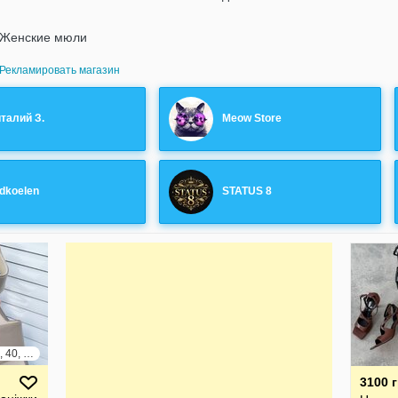
Женские мюли
Рекламировать магазин
талий З.
Meow Store
dkoelen
STATUS 8
36, 37, 38, 39, 40, 41
3100 