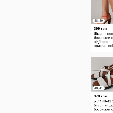
38, 39
399 грн
Шкіряні нов
босоніжки 
підборах
прикрашені
квітами
40, 41
370 грн
р 7 / 40-41
білі літні шк
босоніжки 