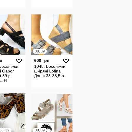
38, 39
н
600 грн
Босоніжки
1048. Босоніжки
і Gabor
шкіряні Lofina
t 39 р.
Данія 38-38,5 р.
та Н
 38, 39
38, 39