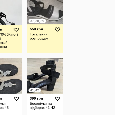
37, 38, 39
550 грн
рн
Тотальний
70% Жіночі
розпродаж
і
жки/
ожки
41, 42
н
399 грн
жки
Босоніжки на
es 43
підборах 41-42