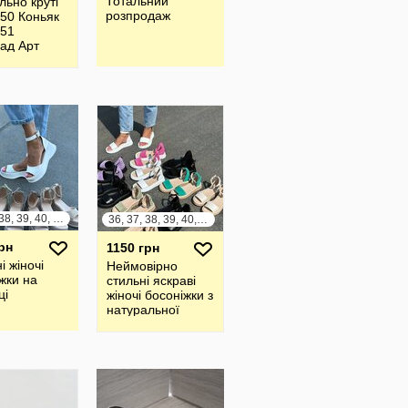
Тотальний
ьно круті
розпродаж
650 Коньяк
651
ад Арт
Чорний
іжки Тм
36, 37, 38, 39, 40, 41
36, 37, 38, 39, 40, 41
рн
1150 грн
і жіночі
Неймовірно
жки на
стильні яскраві
ці
жіночі босоніжки з
натуральної
шкіри та замші