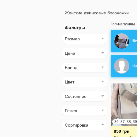
Женские джинсовые босоножки
Топ-магазины.
Фильтры
Размер
Ви
Цена
du
Бренд
Цвет
Состояние
Регион
Сортировка
850 грн