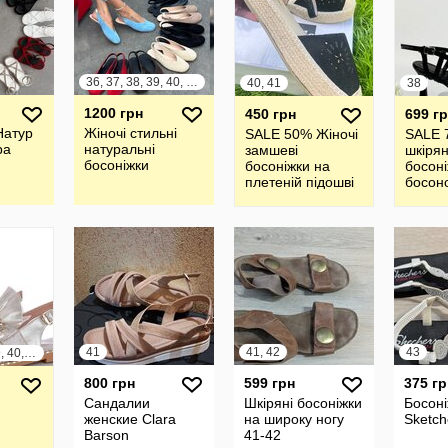
36, 37, 38, 39, 40, 41
40, 41
38
1200 грн
450 грн
699 г
Натур
Жіночі стильні
SALE 50% Жіночі
SALE 
ра
натуральні
замшеві
шкірян
босоніжки
босоніжки на
босоні
плетеній підошві
босон
41
41, 42
43
36, 37, 38, 39, 40, 41
800 грн
599 грн
375 гр
Сандалии
Шкіряні босоніжки
Босоні
женские Clara
на широку ногу
Sketch
Barson
41-42