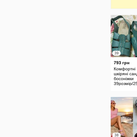
39
793 грн
Комфортні
шкіряні сан
босоніжки
39розмір/2
Hotter Хотт
38