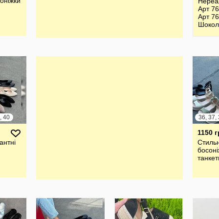
соніжки
Нереал
Арт 7
Арт 7
Шокол
7652 
Босон
LIRIO
, 40
1150 г
антні
Стильн
босоні
танкет