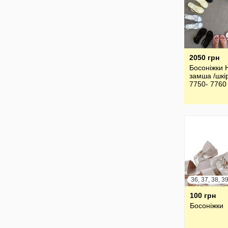
2050 грн
Босоніжки 
замша /шкі
7750- 7760
100 грн
Босоніжки