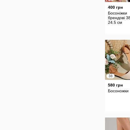
400 грн
Босоніжки
брендові 38
24.5 см
38
580 грн
Босоножки