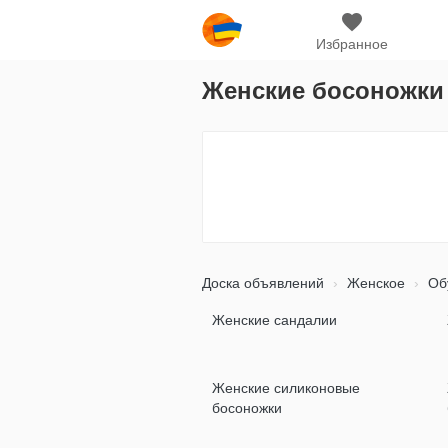
Избранное
Женские босоножки
Доска объявлений
Женское
Об
Женские сандалии
Женские силиконовые
босоножки