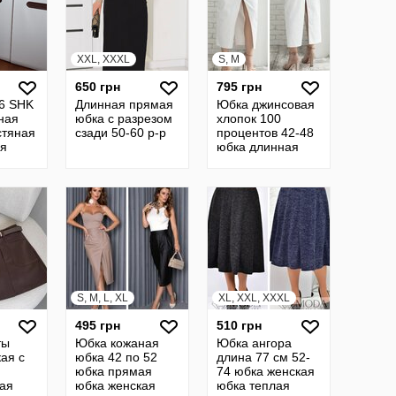
XXL, XXXL
S, M
650 грн
795 грн
46 SHK
Длинная прямая
Юбка джинсовая
ная
юбка с разрезом
хлопок 100
стяная
сзади 50-60 р-р
процентов 42-48
ая
юбка длинная
резом
юбка прямая с
разрезом юбка
миди 18
S, M, L, XL
XL, XXL, XXXL
495 грн
510 грн
ты
Юбка кожаная
Юбка ангора
ая с
юбка 42 по 52
длина 77 см 52-
юбка прямая
74 юбка женская
ая
юбка женская
юбка теплая