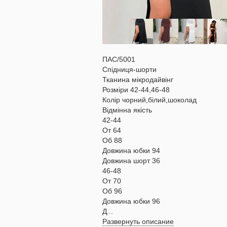
ПАС/5001
Спідниця-шорти
Тканина мікродайвінг
Розміри 42-44,46-48
Колір чорний,білий,шоколад
Відмінна якість
42-44
От 64
Об 88
Довжина юбки 94
Довжина шорт 36
46-48
От 70
Об 96
Довжина юбки 96
Д...
Развернуть описание