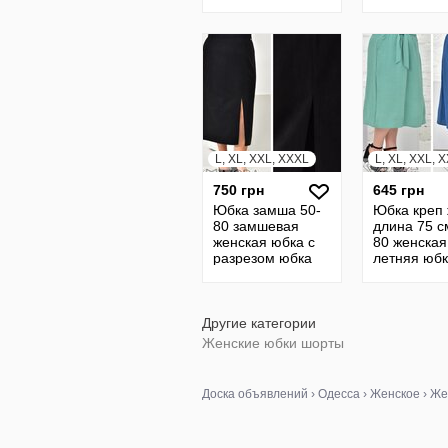
юбка прямая
XS/S, M/L
кожанная с
2PLGU1436
разрезом 22124
419iве
L, XL, XXL, XXXL
L, XL, XXL, 
750 грн
645 грн
Юбка замша 50-
Юбка креп 
80 замшевая
длина 75 с
женская юбка с
80 женская
разрезом юбка
летняя юб
прямая юбка
длинная ю
батал 23138
батал спід
21337
Другие категории
Женские юбки шорты
Доска объявлений
›
Одесса
›
Женское
›
Же