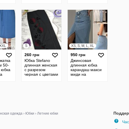
юбка с разрезом
юбка длинная
-
спереди юбка 23
юбка широкая
юбка продажа
12681
XXXL
S
XS, S, M, L, XL
260 грн
950 грн
жатка
Юбка Stefano
Джинсовая
м 50-
длинная женская
длинная юбка
 юбка
с разрезом
карандаш макси
ка
черная с цветами
миди на
бка
пуговицах с
ниця
разрезом по
центру ф1013
Поддер
нская одежда
›
Юбки
›
Летние юбки
Час