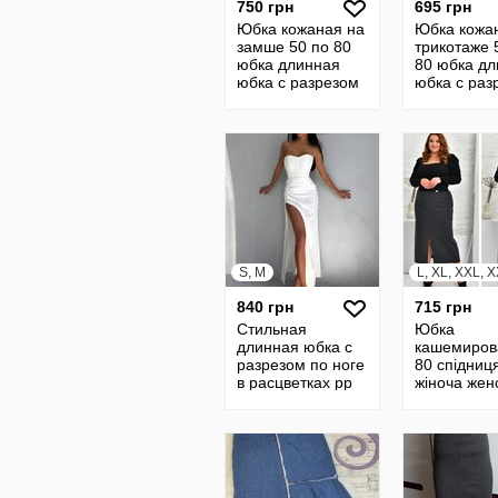
750 грн
695 грн
Юбка кожаная на
Юбка кожа
замше 50 по 80
трикотаже 
юбка длинная
80 юбка д
юбка с разрезом
юбка с раз
юбка прямая
юбка прям
кожанная юбка
кожанная 
22432
22433
S, M
L, XL, XXL, 
840 грн
715 грн
Стильная
Юбка
длинная юбка с
кашемиров
разрезом по ноге
80 спідниц
в расцветках рр
жіноча жен
с-м
теплая юбк
разрезом 
длинная в 
22125