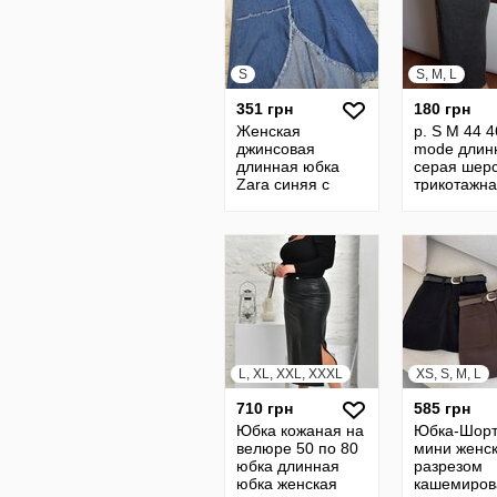
S
S, M, L
351 грн
180 грн
Женская
р. S M 44 
джинсовая
mode длин
длинная юбка
серая шер
Zara синяя с
трикотажн
разрезом Размер
юбка с раз
S 44
L, XL, XXL, XXXL
XS, S, M, L
710 грн
585 грн
Юбка кожаная на
Юбка-Шор
велюре 50 по 80
мини женск
юбка длинная
разрезом
юбка женская
кашемиров