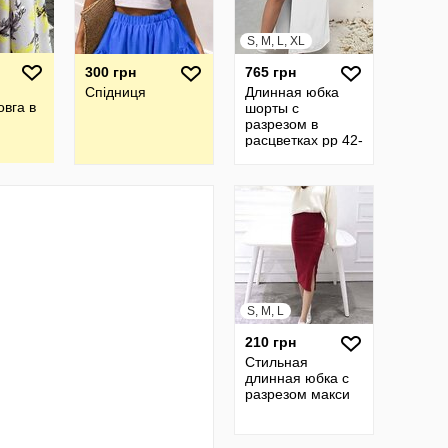
S, M, L, XL
300 грн
765 грн
Спідниця
Длинная юбка
овга в
шорты с
разрезом в
расцветках рр 42-
48
S, M, L
210 грн
Стильная
длинная юбка с
разрезом макси