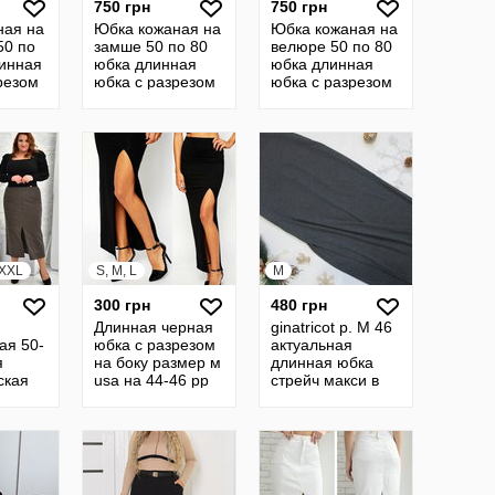
750 грн
750 грн
ная на
Юбка кожаная на
Юбка кожаная на
50 по
замше 50 по 80
велюре 50 по 80
линная
юбка длинная
юбка длинная
резом
юбка с разрезом
юбка с разрезом
ая
юбка прямая
юбка прямая
юбка
кожанная юбка
кожанная юбка
22434
22435
XXXL
S, M, L
M
300 грн
480 грн
Длинная черная
ginatricot р. М 46
ая 50-
юбка с разрезом
актуальная
я
на боку размер м
длинная юбка
ская
usa на 44-46 рр
стрейч макси в
а с
рубчик с
прямая
разрезом довга
клетку
спідниця