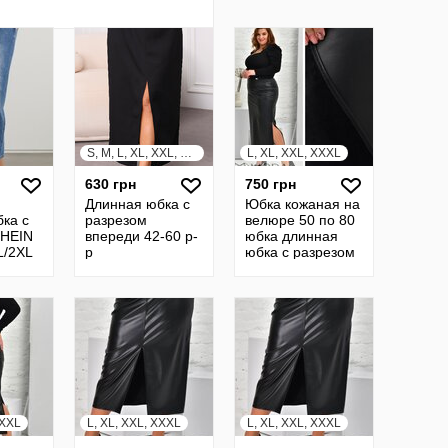
S, M, L, XL, XXL, XXXL
L, XL, XXL, XXXL
630 грн
750 грн
Длинная юбка с
Юбка кожаная на
ка с
разрезом
велюре 50 по 80
SHEIN
впереди 42-60 р-
юбка длинная
L/2XL
р
юбка с разрезом
юбка прямая
кожанная юбка
22124
XXXL
L, XL, XXL, XXXL
L, XL, XXL, XXXL