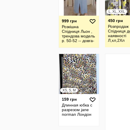
L, XL, XXL
450 грн
999 грн
Розпродаж
Розкішна
Спідниця д
Спідниця Льон ,
наявності
трендова модель
Л,хл,2Хл
р. 50-52 -- довга-
Olga Vovk
XS, S, M
159 грн
Длинная юбка с
разрезом jane
norman Лондон