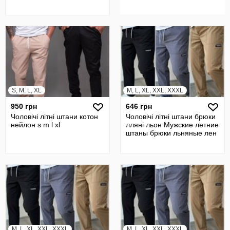
S, M, L, XL
M, L, XL, XXL, XXXL
950 грн
646 грн
Чоловічі літні штани котон
Чоловічі літні штани брюки
нейлон s m l xl
лляні льон Мужские летние
штаны брюки льняные лен
M, L, XL, XXL, XXXL
M, L, XL, XXL, XXXL