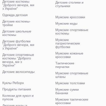
Детские костюмы
Детские столики и
"Доброго вечора, ми
стульчики
з України"
Одежда детская
Мужские кроссовки
Детские костюмы-
Мужские кеды
тройки
Мужские спортивные
Детские школьные
костюмы
костюмы
Мужские
Детские футболки
патриотические
"Доброго вечора, ми
футболки
з України"
Мужские кожаные
Детские спортивные
кроссовки
костюмы "Доброго
вечора, ми з
Тактические
України"
перчатки
Детские велосипеды
Мужские спортивные
штаны
Куклы Реборн
Мужские толстовки
Продукты питания
Мужские сумки
бананки
Коляски для кукол и
пупсов
Мужские тактические
кроссовки
Детские куклы и