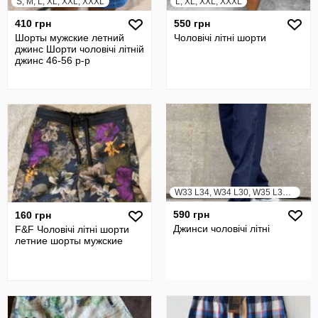
S, M, L, XL, XXL, XXXL
L, XL, XXL, XXXL
410 грн
550 грн
Шорты мужские летний
Чоловічі літні шорти
джинс Шорти чоловічі літній
джинс 46-56 р-р
W33 L34, W34 L30, W35 L30, W36 L34, W37 L34, W38 L30
590 грн
160 грн
Джинси чоловічі літні
F&F Чоловічі літні шорти
летние шорты мужские