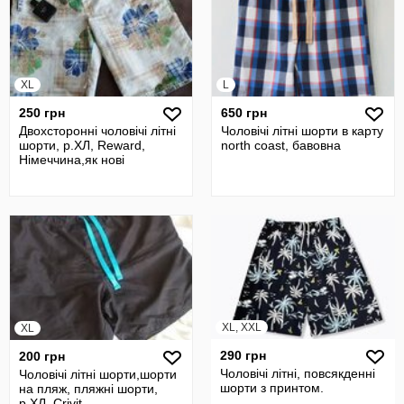
XL
L
250 грн
650 грн
Двохсторонні чоловічі літні
Чоловічі літні шорти в карту
шорти, р.ХЛ, Reward,
north coast, бавовна
Німеччина,як нові
XL, XXL
XL
290 грн
200 грн
Чоловічі літні, повсякденні
Чоловічі літні шорти,шорти
шорти з принтом.
на пляж, пляжні шорти,
р.ХЛ, Crivit