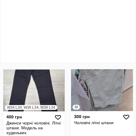
M
W34 L34, W36 L34, W38 L34
300 грн
400 грн
Чоловічі літні штани
Джинси чорні чоловічі. Літні
штани. Модель на
худеньких.