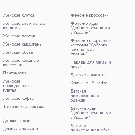
Женские куртки
Женские кроссовки
Женские спортивные
Женские худи
костюмы
"Доброго вечора ми
з України"
Женские платья
Женские спортивные
Женские кардиганы
костюмы "Доброго
вечора, ми з
Женская обувь
України"
Женские кожаные
Наряды для мамы и
кроссовки
дочки
Плитоноски
Детские самокаты
Женские
Куклы LoL Surprise
повседневные
платья
Детская
демисезонная
Женские кофты
одежда
Тактические рюкзаки
Детские худи
"Доброго вечора, ми
з України"
Детские горки
Детская
Домики для кукол
демисезонная обувь