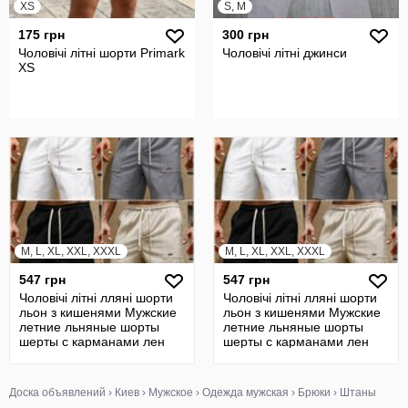
XS
S, M
175 грн
300 грн
Чоловічі літні шорти Primark
Чоловічі літні джинси
XS
M, L, XL, XXL, XXXL
M, L, XL, XXL, XXXL
547 грн
547 грн
Чоловічі літні лляні шорти
Чоловічі літні лляні шорти
льон з кишенями Мужские
льон з кишенями Мужские
летние льняные шорты
летние льняные шорты
шерты с карманами лен
шерты с карманами лен
Доска объявлений
›
Киев
›
Мужское
›
Одежда мужская
›
Брюки
›
Штаны