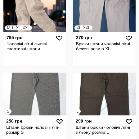
M, L, XL, XXL
XL, XXL
795 грн
270 грн
Чоловічі літні льняні
Брюки штани чоловічі літні
спортивні штани
бежеві розмір XL
S
L
250 грн
290 грн
Штани брюки чоловічі літні
Штани брюки чоловічі літні
розмір S
з льону розмір L