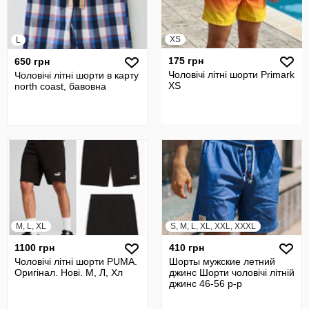
XS
L
175 грн
650 грн
Чоловічі літні шорти Primark
Чоловічі літні шорти в карту
XS
north coast, бавовна
M, L, XL
S, M, L, XL, XXL, XXXL
1100 грн
410 грн
Чоловічі літні шорти PUMA.
Шорты мужские летний
Оригінал. Нові. М, Л, Хл
джинс Шорти чоловічі літній
джинс 46-56 р-р