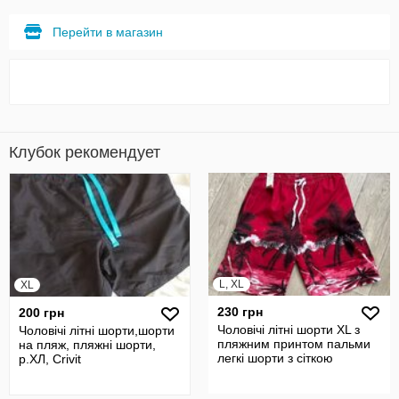
Перейти в магазин
Клубок рекомендует
L, XL
XL
230 грн
200 грн
Чоловічі літні шорти XL з
Чоловічі літні шорти,шорти
пляжним принтом пальми
на пляж, пляжні шорти,
легкі шорти з сіткою
р.ХЛ, Crivit