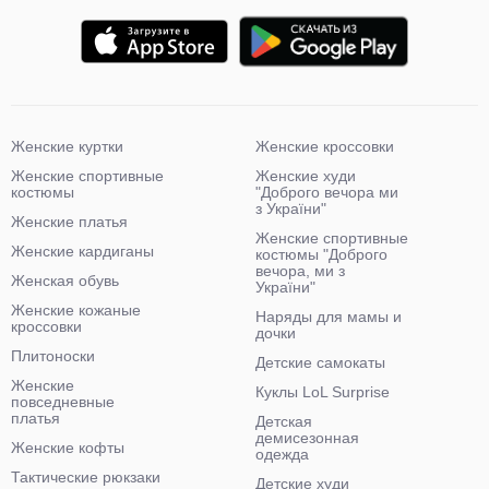
Женские куртки
Женские кроссовки
Женские спортивные
Женские худи
костюмы
"Доброго вечора ми
з України"
Женские платья
Женские спортивные
Женские кардиганы
костюмы "Доброго
вечора, ми з
Женская обувь
України"
Женские кожаные
Наряды для мамы и
кроссовки
дочки
Плитоноски
Детские самокаты
Женские
Куклы LoL Surprise
повседневные
платья
Детская
демисезонная
Женские кофты
одежда
Тактические рюкзаки
Детские худи