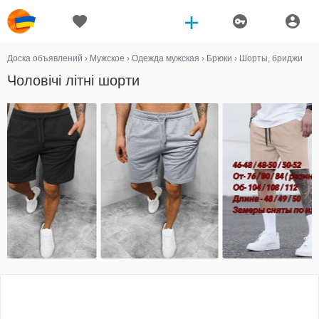
Доска объявлений
›
Мужское
›
Одежда мужская
›
Брюки
›
Шорты, бриджи
Чоловічі літні шорти