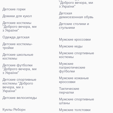
"Доброго вечора, ми
з України"
Детские горки
Детская
Домики для кукол
демисезонная обувь
Детские костюмы
Детские столики и
"Доброго вечора, ми
стульчики
з України"
Одежда детская
Мужские кроссовки
Детские костюмы-
Мужские кеды
тройки
Мужские спортивные
Детские школьные
костюмы
костюмы
Мужские
Детские футболки
патриотические
"Доброго вечора, ми
футболки
з України"
Мужские кожаные
Детские спортивные
кроссовки
костюмы "Доброго
вечора, ми з
Тактические
України"
перчатки
Детские велосипеды
Мужские спортивные
штаны
Куклы Реборн
Мужские толстовки