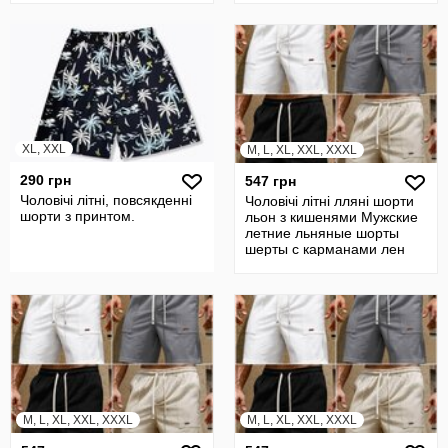
XL, XXL
M, L, XL, XXL, XXXL
290 грн
547 грн
Чоловічі літні, повсякденні
Чоловічі літні лляні шорти
шорти з принтом.
льон з кишенями Мужские
летние льняные шорты
шерты с карманами лен
M, L, XL, XXL, XXXL
M, L, XL, XXL, XXXL