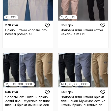
XL, XXL
S, M, L, XL
270 грн
950 грн
Брюки штани чоловічі літні
Чоловічі літні штани котон
бежеві розмір XL
нейлон s m l xl
M, L, XL, XXL, XXXL
M, L, XL, XXL, XXXL
646 грн
649 грн
Чоловічі літні штани брюки
Чоловічі літні штани брюки
лляні льон Мужские летние
лляні льон Мужские летние
штаны брюки льняные лен
штаны брюки льняные лен