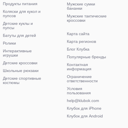
Продукты питания
Мужские сумки
бананки
Коляски для кукол и
пупсов
Мужские тактические
кроссовки
Детские куклы и
пупсы
Карта сайта
Батуты для детей
Карта регионов
Ролики
Блог Клубка
Интерактивные
игрушки
Популярные бренды
Детские кроссовки
Контактная
информация
Школьные рюкзаки
Ограничение
Детские спортивные
ответственности
костюмы
Условия
пользования
help@klubok.com
Клубок для iPhone
Клубок для Android