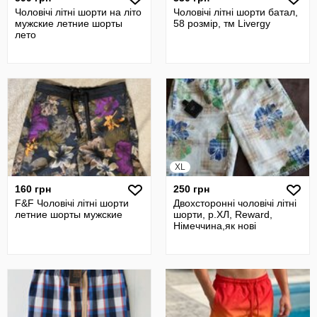
Чоловічі літні шорти на літо
Чоловічі літні шорти батал,
мужские летние шорты
58 розмір, тм Livergy
лето
XL
160 грн
250 грн
F&F Чоловічі літні шорти
Двохсторонні чоловічі літні
летние шорты мужские
шорти, р.ХЛ, Reward,
Німеччина,як нові