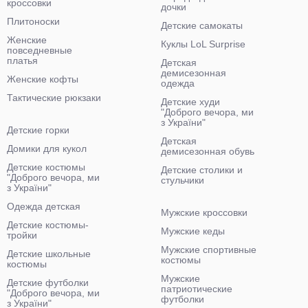
кроссовки
дочки
Плитоноски
Детские самокаты
Женские
Куклы LoL Surprise
повседневные
платья
Детская
демисезонная
Женские кофты
одежда
Тактические рюкзаки
Детские худи
"Доброго вечора, ми
з України"
Детские горки
Детская
Домики для кукол
демисезонная обувь
Детские костюмы
Детские столики и
"Доброго вечора, ми
стульчики
з України"
Одежда детская
Мужские кроссовки
Детские костюмы-
Мужские кеды
тройки
Мужские спортивные
Детские школьные
костюмы
костюмы
Мужские
Детские футболки
патриотические
"Доброго вечора, ми
футболки
з України"