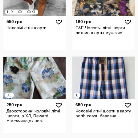
L, XL, XXL, XXXL
550 грн
160 грн
Чоловічі літні шорти
F&F Чоловічі літні шорти
летние шорты мужские
XL
L
250 грн
650 грн
Двохсторонні чоловічі літні
Чоловічі літні шорти в карту
шорти, р.ХЛ, Reward,
north coast, бавовна
Німеччина,як нові