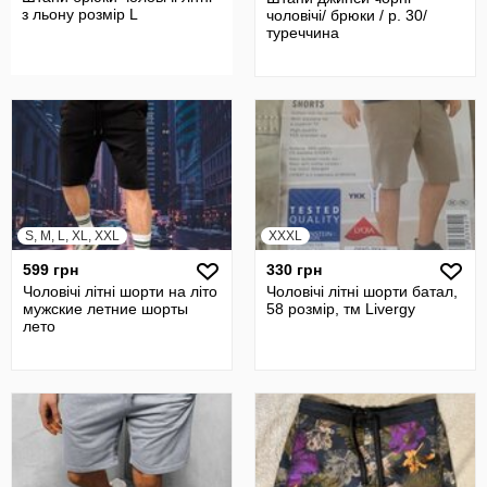
з льону розмір L
чоловічі/ брюки / р. 30/
туреччина
S, M, L, XL, XXL
XXXL
599 грн
330 грн
Чоловічі літні шорти на літо
Чоловічі літні шорти батал,
мужские летние шорты
58 розмір, тм Livergy
лето