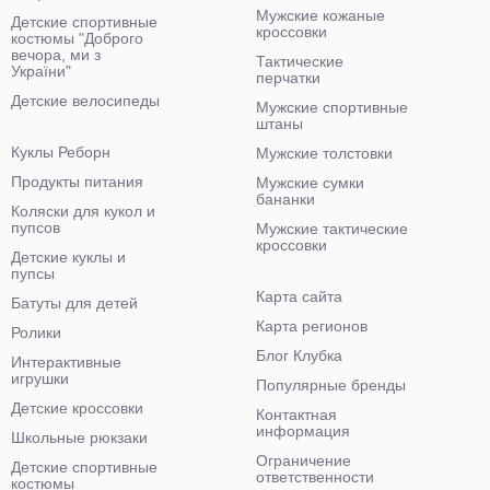
Мужские кожаные
Детские спортивные
кроссовки
костюмы "Доброго
вечора, ми з
Тактические
України"
перчатки
Детские велосипеды
Мужские спортивные
штаны
Куклы Реборн
Мужские толстовки
Продукты питания
Мужские сумки
бананки
Коляски для кукол и
пупсов
Мужские тактические
кроссовки
Детские куклы и
пупсы
Карта сайта
Батуты для детей
Карта регионов
Ролики
Блог Клубка
Интерактивные
игрушки
Популярные бренды
Детские кроссовки
Контактная
информация
Школьные рюкзаки
Ограничение
Детские спортивные
ответственности
костюмы