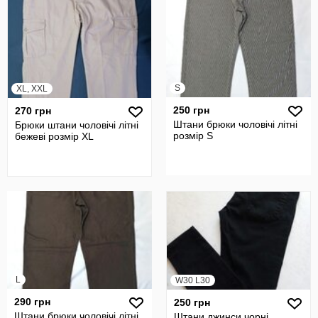
S
XL, XXL
250 грн
270 грн
Штани брюки чоловічі літні
Брюки штани чоловічі літні
розмір S
бежеві розмір XL
L
W30 L30
290 грн
250 грн
Штани брюки чоловічі літні
Штани джинси чорні