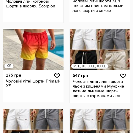
Чоловічі літні шорти XL з
Чоловічі літні котонові
пляжним принтом пальми
шорти в якорях, Scorpion
легкі шорти з сіткою
XS
M, L, XL, XXL, XXXL
175 грн
547 грн
Чоловічі літні шорти Primark
Чоловічі літні лляні шорти
XS
льон з кишенями Мужские
летние льняные шорты
шерты с карманами лен