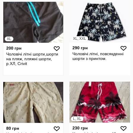
XL, XXL
XL
290 грн
200 грн
Чоловічі літні, повсякденні
Чоловічі літні шорти,шорти
шорти з принтом.
на пляж, пляжні шорти,
р.ХЛ, Crivit
L, XL
230 грн
80 грн