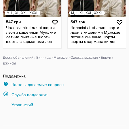
M, L, XL, XXL, XXXL
M, L, XL, XXL, XXXL
547 грн
547 грн
Чоловічі літні лляні шорти
Чоловічі літні лляні шорти
льон з кишенями Мужские
льон з кишенями Мужские
летние льняные шорты
летние льняные шорты
шерты с карманами лен
шерты с карманами лен
Доска объявлений
›
Винница
›
Мужское
›
Одежда мужская
›
Брюки
›
Джинсы
Поддержка
Часто задаваемые вопросы
Служба поддержки
Украинский