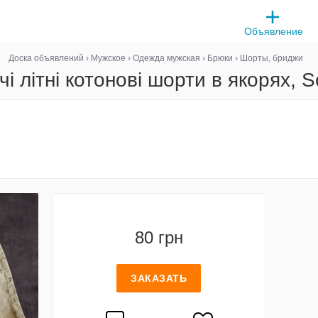
Объявление
Доска объявлений
›
Мужское
›
Одежда мужская
›
Брюки
›
Шорты, бриджи
чі літні котонові шорти в якорях, S
80 грн
ЗАКАЗАТЬ