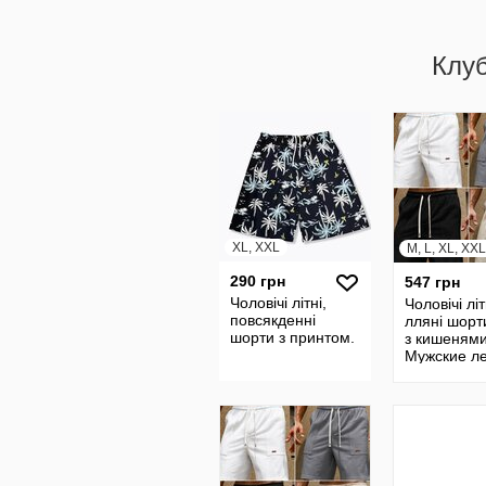
Клу
XL, XXL
M, L, XL, XX
290 грн
547 грн
Чоловічі літні,
Чоловічі літ
повсякденні
лляні шорт
шорти з принтом.
з кишеням
Мужские л
льняные ш
шерты с
карманами