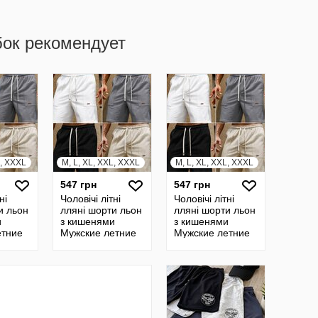
бок рекомендует
L, XXXL
M, L, XL, XXL, XXXL
M, L, XL, XXL, XXXL
547 грн
547 грн
ні
Чоловічі літні
Чоловічі літні
и льон
лляні шорти льон
лляні шорти льон
и
з кишенями
з кишенями
етние
Мужские летние
Мужские летние
орты
льняные шорты
льняные шорты
шерты с
шерты с
 лен
карманами лен
карманами лен