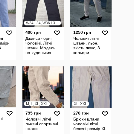
W34 L34, W36 L34, W38 L34
400 грн
1250 грн
ні
Джинси чорні
Чоловічі літні
зміри
чоловічі. Літні
штани, льон,
8
штани. Модель
якість люкс, 3
на худеньких.
кольори
M, L, XL, XXL
XL, XXL
795 грн
270 грн
ні
Чоловічі літні
Брюки штани
льняні спортивні
чоловічі літні
штани
бежеві розмір XL