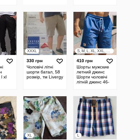
шорти з сіткою
XXXL
S, M, L, XL, XXL, XXXL
330 грн
410 грн
ні
Чоловічі літні
Шорты мужские
н
шорти батал, 58
летний джинс
l xl
розмір, тм Livergy
Шорти чоловічі
літній джинс 46-
56 р-р
XL
L