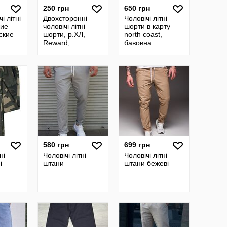
250 грн
650 грн
і літні
Двохсторонні
Чоловічі літні
ние
чоловічі літні
шорти в карту
ские
шорти, р.ХЛ,
north coast,
Reward,
бавовна
Німеччина,як нові
580 грн
699 грн
ні
Чоловічі літні
Чоловічі літні
і
штани
штани бежеві