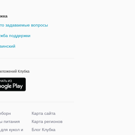
жка
то задаваемые вопросы
жба поддержки
аинский
риложений Клубка
еборн
Карта сайта
ы питания
Карта регионов
 для кукол и
Блог Клубка