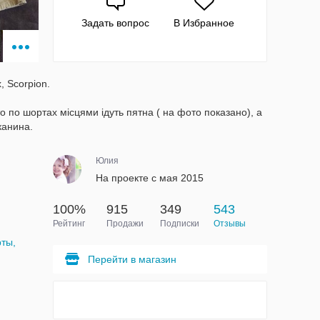
Задать вопрос
В Избранное
, Scorpion.
о по шортах місцями ідуть пятна ( на фото показано), а
канина.
Юлия
На проекте с мая 2015
100%
915
349
543
Рейтинг
Продажи
Подписки
Отзывы
ты,
Перейти в магазин