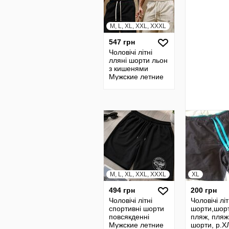
M, L, XL, XXL, XXXL
547 грн
Чоловічі літні
лляні шорти льон
з кишенями
Мужские летние
льняные шорты
шерты с
карманами лен
M, L, XL, XXL, XXXL
XL
494 грн
200 грн
Чоловічі літні
Чоловічі літ
спортивні шорти
шорти,шор
повсякденні
пляж, пляж
Мужские летние
шорти, р.Х