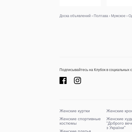
Доска объявлений
›
Полтава
›
Мужское
›
О
Подписывайтесь на Клубок в социальных 
Женские куртки
Женские кро
Женские спортивные
Женские худ
костюмы
"Доброго ве
з України"
Женские платья