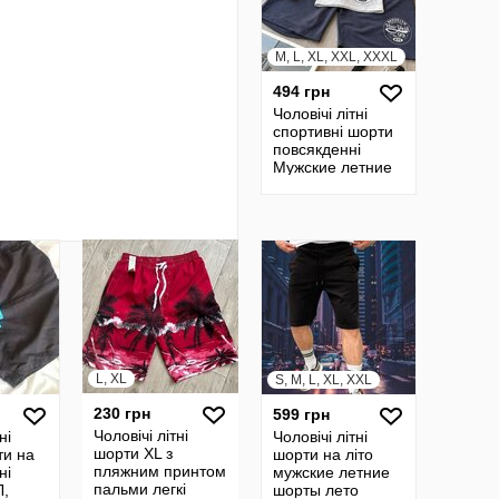
M, L, XL, XXL, XXXL
494 грн
Чоловічі літні
спортивні шорти
повсякденні
Мужские летние
шорты
спортивные
повседневные
шерты
L, XL
S, M, L, XL, XXL
230 грн
599 грн
Чоловічі літні
ні
Чоловічі літні
шорти XL з
ти на
шорти на літо
пляжним принтом
ні
мужские летние
пальми легкі
Л,
шорты лето