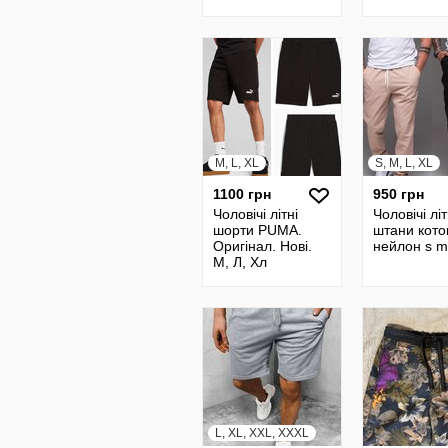
шорты
Crivit
спортивные
повседневные
шерты
M, L, XL
S, M, L, XL
1100 грн
950 грн
Чоловічі літні
Чоловічі літ
шорти PUMA.
штани кото
Оригінал. Нові.
нейлон s m 
М, Л, Хл
L, XL, XXL, XXXL