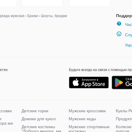
Поддер
дежда мужская
›
Брюки
›
Шорты, бриджи
Час
Слу
Укр
сетях
Будьте всегда на связи с помощью п
ссовки
Детские горки
Мужские кроссовки
Куклы Р
и
Домики для кукол
Мужские кеды
Продукт
чора ми
Детские костюмы
Мужские спортивные
Коляски
"Доброго вечора, ми
костюмы
пупсов