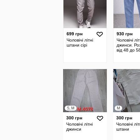
699 грн
930 грн
Чоловічі літні
Чоловічі літ
штани сірі
джинси. Ро
від 48 до 5
S, M
M
300 грн
300 грн
Чоловічі літні
Чоловічі літ
джинси
штани