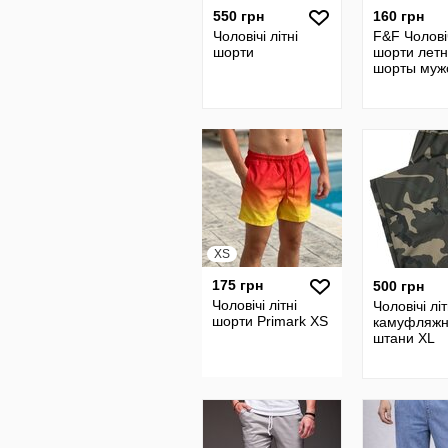
550 грн
160 грн
Чоловічі літні
F&F Чоловіч
шорти
шорти лет
шорты муж
XS
175 грн
500 грн
Чоловічі літні
Чоловічі літ
шорти Primark XS
камуфляжн
штани XL