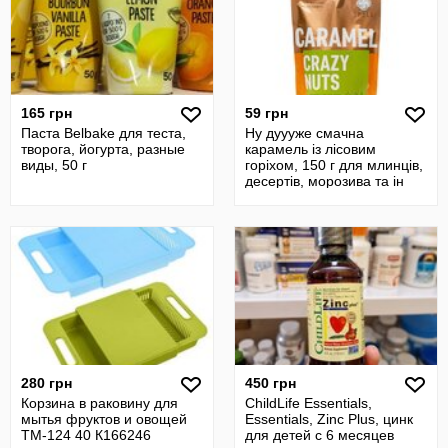
165 грн
59 грн
Паста Belbake для теста,
Ну дуууже смачна
творога, йогурта, разные
карамель із лісовим
виды, 50 г
горіхом, 150 г для млинців,
десертів, морозива та ін
280 грн
450 грн
Корзина в раковину для
ChildLife Essentials,
мытья фруктов и овощей
Essentials, Zinc Plus, цинк
TM-124 40 К166246
для детей с 6 месяцев