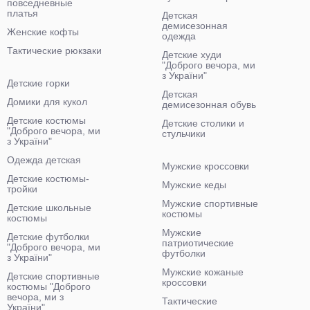
повседневные
платья
Детская
демисезонная
Женские кофты
одежда
Тактические рюкзаки
Детские худи
"Доброго вечора, ми
з України"
Детские горки
Детская
Домики для кукол
демисезонная обувь
Детские костюмы
Детские столики и
"Доброго вечора, ми
стульчики
з України"
Одежда детская
Мужские кроссовки
Детские костюмы-
Мужские кеды
тройки
Мужские спортивные
Детские школьные
костюмы
костюмы
Мужские
Детские футболки
патриотические
"Доброго вечора, ми
футболки
з України"
Мужские кожаные
Детские спортивные
кроссовки
костюмы "Доброго
вечора, ми з
Тактические
України"