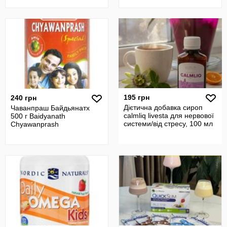
195 грн
240 грн
Дієтична добавка сироп
Чаванпраш Байдьянатх
calmliq livesta для нервової
500 г Baidyanath
системи/від стресу, 100 мл
Chyawanprash