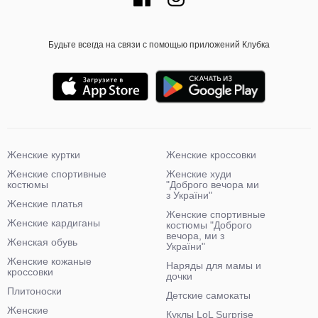
Будьте всегда на связи с помощью приложений Клубка
Женские куртки
Женские кроссовки
Женские спортивные
Женские худи
костюмы
"Доброго вечора ми
з України"
Женские платья
Женские спортивные
Женские кардиганы
костюмы "Доброго
вечора, ми з
Женская обувь
України"
Женские кожаные
Наряды для мамы и
кроссовки
дочки
Плитоноски
Детские самокаты
Женские
Куклы LoL Surprise