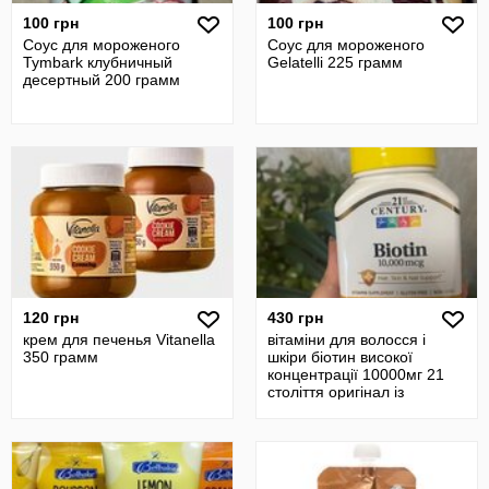
100 грн
100 грн
Соус для мороженого
Соус для мороженого
Tymbark клубничный
Gelatelli 225 грамм
десертный 200 грамм
120 грн
430 грн
крем для печенья Vitanella
вітаміни для волосся і
350 грамм
шкіри біотин високої
концентрації 10000мг 21
століття оригінал із
Америки