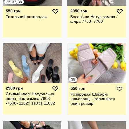
36, 37, 38
550 грн
2050 грн
Тотальний розпродаж
Босоніжки Натур замша /
шкіра 7750- 7760
38
2500 грн
550 грн
Стильні мюлі Натуральна
Розпродаж Шикарні
шкіра, лак, замша 7603
шльопанці --залишився
-7608- 11029 11031 11032
один розмір