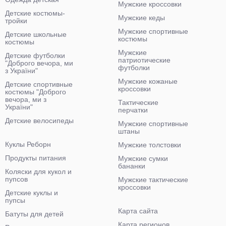
Мужские кроссовки
Детские костюмы-
Мужские кеды
тройки
Мужские спортивные
Детские школьные
костюмы
костюмы
Мужские
Детские футболки
патриотические
"Доброго вечора, ми
футболки
з України"
Мужские кожаные
Детские спортивные
кроссовки
костюмы "Доброго
вечора, ми з
Тактические
України"
перчатки
Детские велосипеды
Мужские спортивные
штаны
Куклы Реборн
Мужские толстовки
Продукты питания
Мужские сумки
бананки
Коляски для кукол и
пупсов
Мужские тактические
кроссовки
Детские куклы и
пупсы
Карта сайта
Батуты для детей
Карта регионов