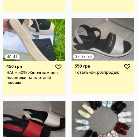
37, 38, 39
40, 41
550 грн
450 грн
Тотальний розпродаж
SALE 50% Жіночі замшеві
босоніжки на плетеній
підошві