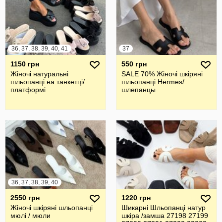
36, 37, 38, 39, 40, 41
37
1150 грн
550 грн
Жіночі натуральні
SALE 70% Жіночі шкіряні
шльопанці на танкетці/
шльопанці Hermes/
платформі
шлепанцы
36, 37, 38, 39, 40
2550 грн
1220 грн
Жіночі шкіряні шльопанці
Шикарні Шльопанці натур
мюлі / мюли
шкіра /замша 27198 27199