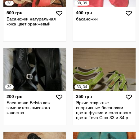
38
38, 39
500 грн
400 грн
Басаножки натуральная
басаножки
кожа цвет оранжевый
39
33, 34
200 грн
350 грн
Басаножки Belsta кож
Яркие открытые
заменитель высокого
спортивные босоножки
качества
цвета фуксии и салатового
цвета Teva Сша 33 и 34 р.