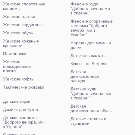
Женские спортивные
Женские худи
костюмы
"Доброго вечора ми
з України"
Женские платья
Женские спортивные
Женские кардиганы
костюмы "Доброго
вечора, ми з
Женская обувь
України"
Женские кожаные
Наряды для мамы и
кроссовки
дочки
Плитоноски
Детские самокаты
Женские
Куклы LoL Surprise
повседневные
платья
Детская
демисезонная
Женские кофты
одежда
Тактические рюкзаки
Детские худи
"Доброго вечора, ми
з України"
Детские горки
Детская
Домики для кукол
демисезонная обувь
Детские костюмы
Детские столики и
"Доброго вечора, ми
стульчики
з України"
Одежда детская