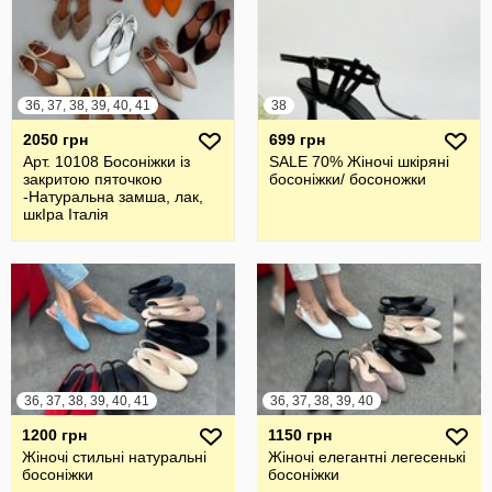
36, 37, 38, 39, 40, 41
38
2050 грн
699 грн
Арт. 10108 Босоніжки із
SALE 70% Жіночі шкіряні
закритою пяточкою
босоніжки/ босоножки
-Натуральна замша, лак,
шкІра Італія
36, 37, 38, 39, 40, 41
36, 37, 38, 39, 40
1200 грн
1150 грн
Жіночі стильні натуральні
Жіночі елегантні легесенькі
босоніжки
босоніжки