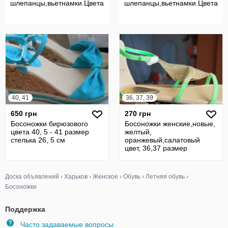
шлепанцы,вьетнамки.Цвета.Недорого.
шлепанцы,вьетнамки.Цвета.Не
40, 41
36, 37, 39
650 грн
270 грн
Босоножки бирюзового
Босоножки женские,новые,
цвета 40, 5 - 41 размер
желтый,
стелька 26, 5 см
оранжевый,салатовый
цвет, 36,37 размер
Доска объявлений
›
Харьков
›
Женское
›
Обувь
›
Летняя обувь
›
Босоножки
Поддержка
Часто задаваемые вопросы