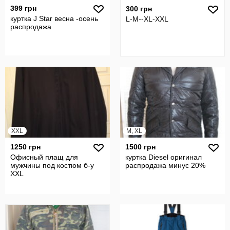
399 грн
300 грн
куртка J Star весна -осень
L-M--XL-XXL
распродажа
XXL
M, XL
1250 грн
1500 грн
Офисный плащ для
куртка Diesel оригинал
мужчины под костюм б-у
распродажа минус 20%
XXL