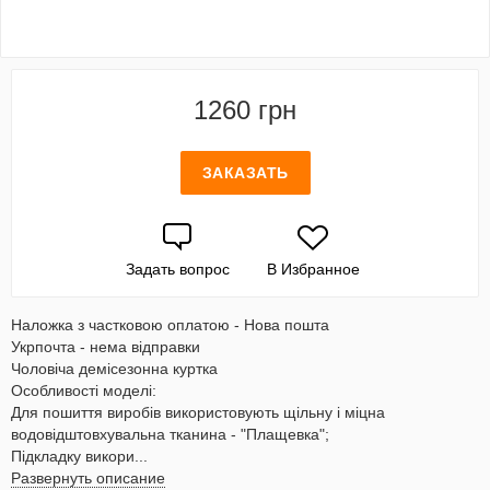
1260 грн
ЗАКАЗАТЬ
Задать вопрос
В Избранное
Наложка з частковою оплатою - Нова пошта
Укрпочта - нема відправки
Чоловіча демісезонна куртка
Особливості моделі:
Для пошиття виробів використовують щільну і міцна
водовідштовхувальна тканина - "Плащевка";
Підкладку викори...
Развернуть описание