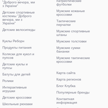
патриотические
"Доброго вечора, ми
футболки
з України"
Мужские кожаные
Детские спортивные
кроссовки
костюмы "Доброго
вечора, ми з
Тактические
України"
перчатки
Детские велосипеды
Мужские спортивные
штаны
Куклы Реборн
Мужские толстовки
Продукты питания
Мужские сумки
бананки
Коляски для кукол и
пупсов
Мужские тактические
кроссовки
Детские куклы и
пупсы
Карта сайта
Батуты для детей
Карта регионов
Ролики
Блог Клубка
Интерактивные
игрушки
Популярные бренды
Детские кроссовки
Контактная
информация
Школьные рюкзаки