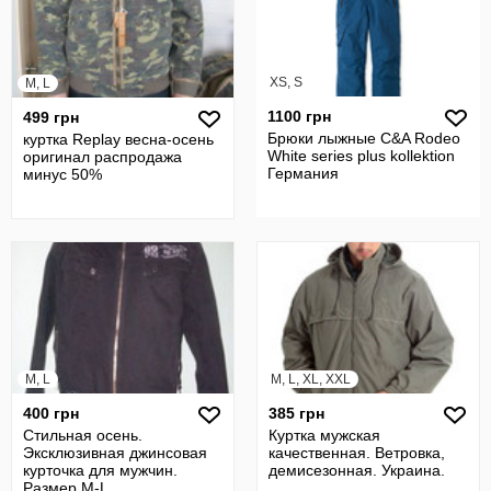
XS, S
M, L
1100 грн
499 грн
Брюки лыжные C&A Rodeo
куртка Replay весна-осень
White series plus kollektion
оригинал распродажа
Германия
минус 50%
M, L
M, L, XL, XXL
400 грн
385 грн
Стильная осень.
Куртка мужская
Эксклюзивная джинсовая
качественная. Ветровка,
курточка для мужчин.
демисезонная. Украина.
Размер M-L.