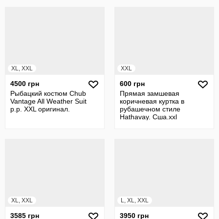
XL, XXL
XXL
4500 грн
600 грн
Рыбацкий костюм Chub
Прямая замшевая
Vantage All Weather Suit
коричневая куртка в
р.р. XXL оригинал.
рубашечном стиле
Hathavay. Сша.xxl
XL, XXL
L, XL, XXL
3585 грн
3950 грн