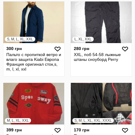
S, M, L, XL, XXL
L, XL, XXL
300 грн
280 грн
Пальто с пропиткой ветро и
XXL, поб 54-58 лыжные
влаго защита Kiabi Европа
штаны сноуборд Perry
Франция оригинал сток,s,
m, l, xl, xxl
M, L, XL, XXL
S, M, L, XL, XXL, XXXL
399 грн
170 грн