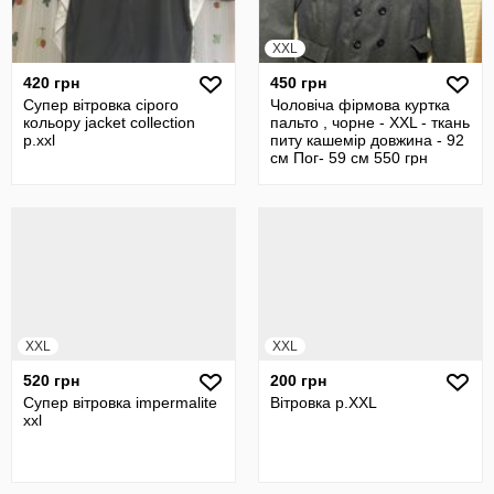
XXL
420 грн
450 грн
Супер вітровка сірого
Чоловіча фірмова куртка
кольору jacket collection
пальто , чорне - XXL - ткань
р.xxl
питу кашемір довжина - 92
см Пог- 59 см 550 грн
XXL
XXL
520 грн
200 грн
Супер вітровка impermalite
Вітровка р.XXL
xxl