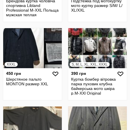
Брендова куртка чоловіча
Подстежка под мотокуртку
спортивна Libland
мото куртку размер S/М/ L/
Professional M-XXL Польща
XL/XXL
мужская теплая
XXXL
S, M, L, XL, XXL, XXXL
450 грн
390 грн
Шерстяное пальто
Куртка бомбер вітровка
MONTON размер XXL
парка пуховик клубна
байкерська мото шкіра
р.М-XXl Original