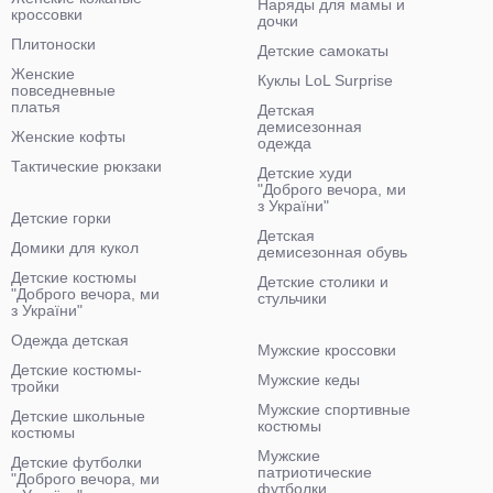
Наряды для мамы и
кроссовки
дочки
Плитоноски
Детские самокаты
Женские
Куклы LoL Surprise
повседневные
платья
Детская
демисезонная
Женские кофты
одежда
Тактические рюкзаки
Детские худи
"Доброго вечора, ми
з України"
Детские горки
Детская
Домики для кукол
демисезонная обувь
Детские костюмы
Детские столики и
"Доброго вечора, ми
стульчики
з України"
Одежда детская
Мужские кроссовки
Детские костюмы-
Мужские кеды
тройки
Мужские спортивные
Детские школьные
костюмы
костюмы
Мужские
Детские футболки
патриотические
"Доброго вечора, ми
футболки