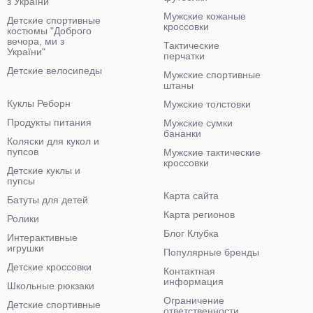
з України"
Мужские кожаные
Детские спортивные
кроссовки
костюмы "Доброго
вечора, ми з
Тактические
України"
перчатки
Детские велосипеды
Мужские спортивные
штаны
Куклы Реборн
Мужские толстовки
Продукты питания
Мужские сумки
бананки
Коляски для кукол и
пупсов
Мужские тактические
кроссовки
Детские куклы и
пупсы
Карта сайта
Батуты для детей
Карта регионов
Ролики
Блог Клубка
Интерактивные
игрушки
Популярные бренды
Детские кроссовки
Контактная
информация
Школьные рюкзаки
Ограничение
Детские спортивные
ответственности