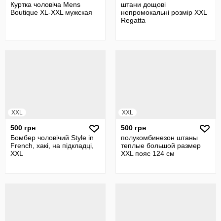
Куртка чоловіча Mens
штани дощові
Boutique XL-XXL мужская
непромокальні розмір XXL
Regatta
XXL
XXL
500 грн
500 грн
Бомбер чоловічий Style in
полукомбинезон штаны
French, хакі, на підкладці,
теплые большой размер
XXL
XXL пояс 124 см