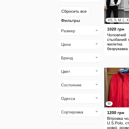
Сбросить все
Фильтры
1020 грн
Размер
Чоловічий
стьобаний 
жилетка
Цена
безрукавка 
капюшоно
Бренд
Цвет
Состояние
Одесса
M
Сортировка
1200 грн
Вітровка чо
U.S.Polo, с
нової, розм