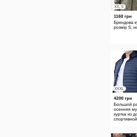
XS, S
1160 грн
Брендова к
розмір S, н
XXXL
4200 грн
Большой р
осенняя му
куртка из д
спортивной