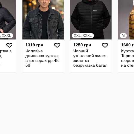
L, XXXL
XXL, XXXL
M
1319 грн
1250 грн
1600 
ртка з
Чоловіча
Чорний
Куртк
,
джинсова куртка
утеплений жилет
Topma
в кольорах рр 48-
жилетка
шерст
f
58
безрукавка батал
на сте
р-ри 64-72
подкл