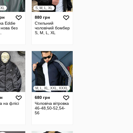
XXL
S, M, L, XL
грн
880 грн
ка Eddie
Стильний
 нова без
чоловічий бомбер
.
S, M, L, XL
M, L, XL, XXL, XXXL
рн
680 грн
ка на флісі
Чоловіча вітровка
46-48,50-52,54-
56