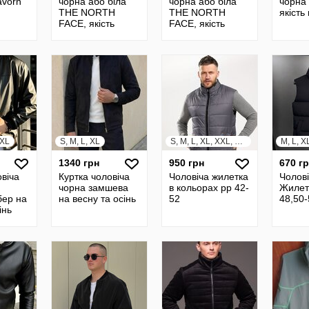
avorn
чорна або біла
чорна або біла
чорна 
THE NORTH
THE NORTH
якість
FACE, якість
FACE, якість
преміум
преміум
XXL
S, M, L, XL
S, M, L, XL, XXL, XXXL
M, L, X
1340 грн
950 грн
670 г
овіча
Куртка чоловіча
Чоловіча жилетка
Чолов
чорна замшева
в кольорах рр 42-
Жилет
бер на
на весну та осінь
52
48,50-
інь