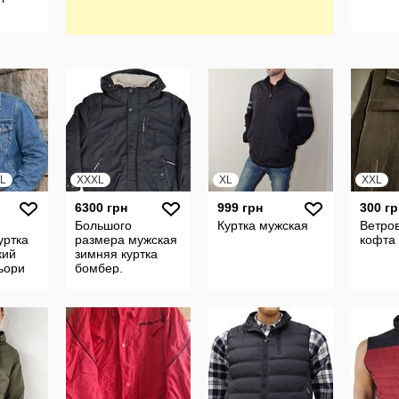
XL
XXXL
XL
XXL
6300 грн
999 грн
300 гр
Большого
Куртка мужская
Ветро
уртка
размера мужская
кофта
кий
зимняя куртка
льори
бомбер.