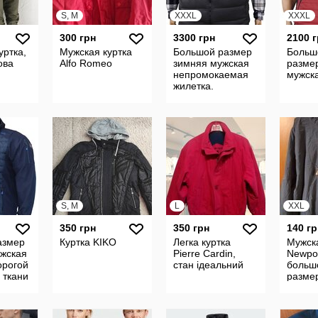
S, M
XXXL
XXXL
300 грн
3300 грн
2100 
уртка,
Мужская куртка
Большой размер
Больш
ова
Alfo Romeo
зимняя мужская
разме
непромокаемая
мужска
жилетка.
S, M
L
XXL
350 грн
350 грн
140 гр
азмер
Куртка KIKO
Легка куртка
Мужск
жская
Pierre Cardin,
Newpor
орогой
стан ідеальний
больш
 ткани
разме