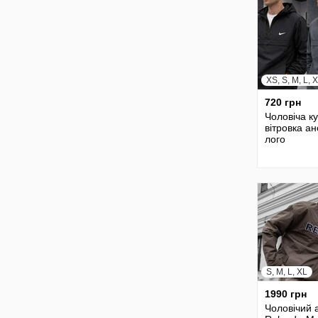
XS, S, M, L, 
720 грн
Чоловіча к
вітровка ан
лого
S, M, L, XL
1990 грн
Чоловічий 