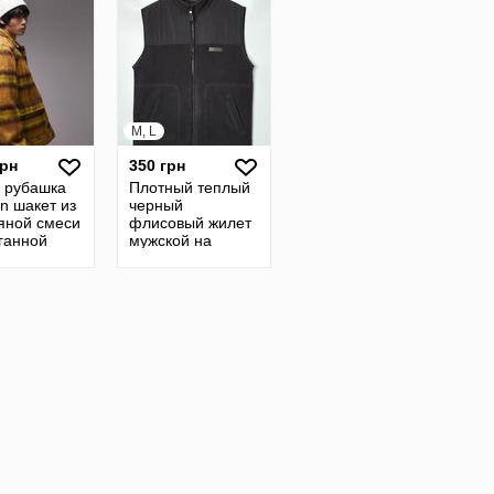
M, L
грн
350 грн
а рубашка
Плотный теплый
n шакет из
черный
яной смеси
флисовый жилет
ганной
мужской на
адке
молнии c&a