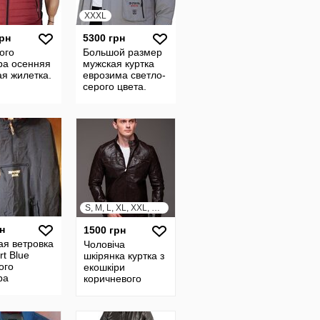
XXXL
грн
5300 грн
ого
Большой размер
ра осенняя
мужская куртка
я жилетка.
еврозима светло-
серого цвета.
S, M, L, XL, XXL, XXXL
н
1500 грн
ая ветровка
Чоловіча
t Blue
шкірянка куртка з
ого
екошкіри
ра
коричневого
кольору