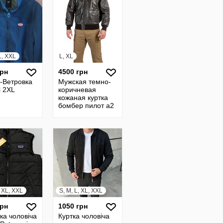
L, XXL
L, XL
грн
4500 грн
а-Ветровка
Мужская темно-
i 2XL
коричневая
кожаная куртка
бомбер пилот a2
лётная куртка xl
мотоциклетная
натуральная к
, XL, XXL
S, M, L, XL, XXL
грн
1050 грн
ка чоловіча
Куртка чоловіча