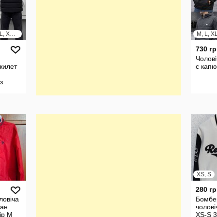
XS, S, M, L, XL, XXL, XXXL
M, L, X
730 гр
Чолові
жилет
с кап
з
м
XS, S
280 гр
ловіча
Бомбе
тан
чолові
ір М
XS-S 3