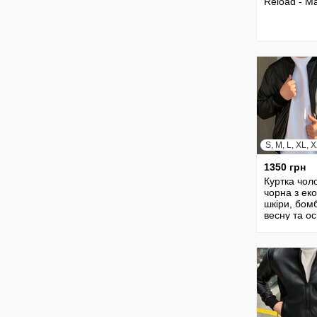
Reload - M
S, M, L, XL, 
1350 грн
Куртка чол
чорна з еко
шкіри, бом
весну та ос