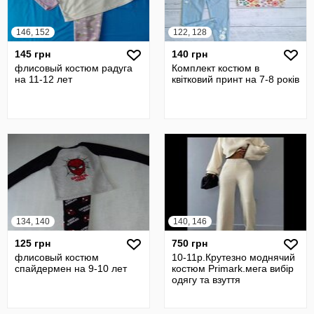
146, 152
122, 128
145 грн
140 грн
флисовый костюм радуга
Комплект костюм в
на 11-12 лет
квітковий принт на 7-8 років
134, 140
140, 146
125 грн
750 грн
флисовый костюм
10-11р.Крутезно моднячий
спайдермен на 9-10 лет
костюм Primark.мега вибір
одягу та взуття