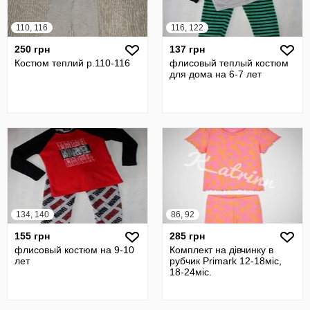
110, 116
116, 122
250 грн
137 грн
Костюм теплий р.110-116
флисовый теплый костюм
для дома на 6-7 лет
134, 140
86, 92
155 грн
285 грн
флисовый костюм на 9-10
Комплект на дівчинку в
лет
рубчик Primark 12-18міс,
18-24міс.