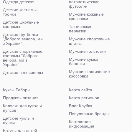
Одежда детская
патриотические
футболки
Детские костюмы-
тройки
Мужские кожаные
кроссовки
Детские школьные
костюмы
Тактические
перчатки
Детские футболки
"Доброго вечора, ми
Мужские спортивные
з України"
штаны
Детские спортивные
Мужские толстовки
костюмы "Доброго
Мужские сумки
вечора, ми з
бананки
України"
Мужские тактические
Детские велосипеды
кроссовки
Куклы Реборн
Карта сайта
Продукты питания
Карта регионов
Коляски для кукол и
Блог Клубка
пупсов
Популярные бренды
Детские куклы и
Контактная
пупсы
информация
Батуты для детей