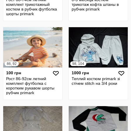
комплект трикотажный
трикотаж кофта штаны в
костюм в рубчик футболка
рубчик primark
шорты primark
86, 92
98, 104
100 грн
1000 грн
Рост 86-92см летний
Теплий костюм primark зі
комплект футболка с
стічем stitch на 3/4 роки
коротким рукавом шорты
рубчик primark