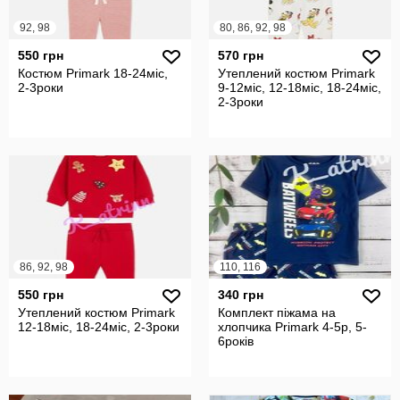
92, 98
80, 86, 92, 98
550 грн
570 грн
Костюм Primark 18-24міс,
Утеплений костюм Primark
2-3роки
9-12міс, 12-18міс, 18-24міс,
2-3роки
86, 92, 98
110, 116
550 грн
340 грн
Утеплений костюм Primark
Комплект піжама на
12-18міс, 18-24міс, 2-3роки
хлопчика Primark 4-5р, 5-
6років