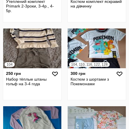
Утеплений комплект
Костюм комплект яскравий
Primark 2-3роки, 3-4р., 4-
на дівчинку
5р.
104
104, 110, 116, 122, 128
250 грн
300 грн
Набор тёплые штаны
Костюм з шортами з
гольф на 3-4 года
Покемонами