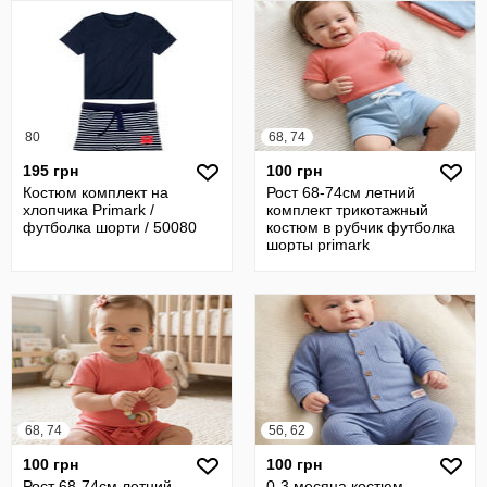
80
68, 74
195 грн
100 грн
Костюм комплект на
Рост 68-74см летний
хлопчика Primark /
комплект трикотажный
футболка шорти / 50080
костюм в рубчик футболка
шорты primark
68, 74
56, 62
100 грн
100 грн
Рост 68-74см летний
0-3 месяца костюм