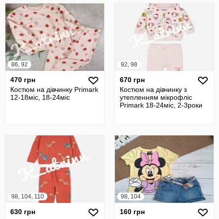
86, 92
92, 98
470 грн
670 грн
Костюм на дівчинку Primark
Костюм на дівчинку з
12-18міс, 18-24міс
утепленням мікрофліс
Primark 18-24міс, 2-3роки
98, 104, 110
98, 104
630 грн
160 грн