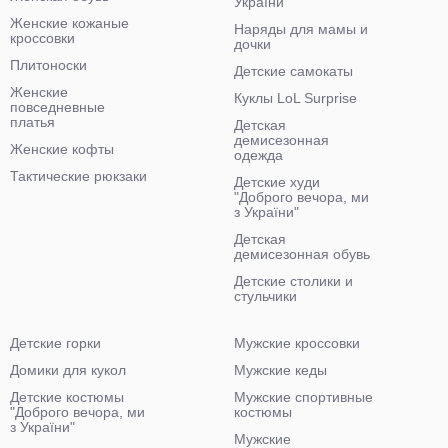
України"
Женские кожаные
Наряды для мамы и
кроссовки
дочки
Плитоноски
Детские самокаты
Женские
Куклы LoL Surprise
повседневные
платья
Детская
демисезонная
Женские кофты
одежда
Тактические рюкзаки
Детские худи
"Доброго вечора, ми
з України"
Детская
демисезонная обувь
Детские столики и
стульчики
Детские горки
Мужские кроссовки
Домики для кукол
Мужские кеды
Детские костюмы
Мужские спортивные
"Доброго вечора, ми
костюмы
з України"
Мужские