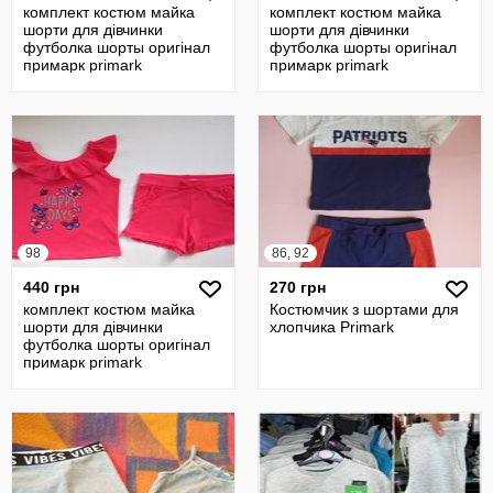
комплект костюм майка
комплект костюм майка
шорти для дівчинки
шорти для дівчинки
футболка шорты оригінал
футболка шорты оригінал
примарк primark
примарк primark
98
86, 92
440 грн
270 грн
комплект костюм майка
Костюмчик з шортами для
шорти для дівчинки
хлопчика Primark
футболка шорты оригінал
примарк primark