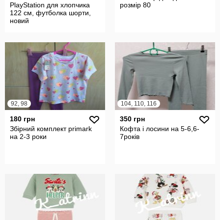
PlayStation для хлопчика
розмір 80
122 см, футболка шорти,
новий
92, 98
104, 110, 116
180 грн
350 грн
Збірний комплект primark
Кофта і лосини на 5-6,6-
на 2-3 роки
7років