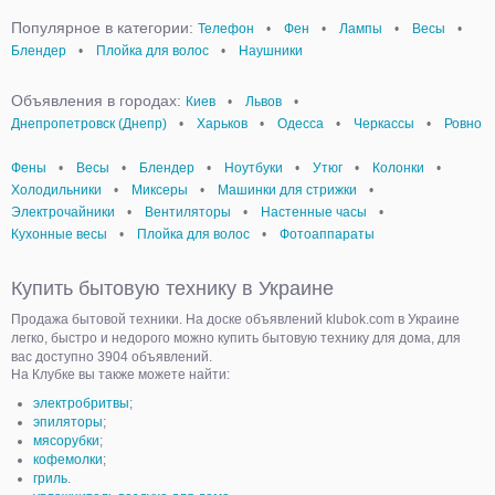
Популярное в категории:
Телефон
•
Фен
•
Лампы
•
Весы
•
Блендер
•
Плойка для волос
•
Наушники
Объявления в городах:
Киев
•
Львов
•
Днепропетровск (Днепр)
•
Харьков
•
Одесса
•
Черкассы
•
Ровно
Фены
•
Весы
•
Блендер
•
Ноутбуки
•
Утюг
•
Колонки
•
Холодильники
•
Миксеры
•
Машинки для стрижки
•
Электрочайники
•
Вентиляторы
•
Настенные часы
•
Кухонные весы
•
Плойка для волос
•
Фотоаппараты
Купить бытовую технику в Украине
Продажа бытовой техники. На доске объявлений klubok.com в Украине
легко, быстро и недорого можно купить бытовую технику для дома, для
вас доступно 3904 объявлений.
На Клубке вы также можете найти:
электробритвы
;
эпиляторы
;
мясорубки
;
кофемолки
;
гриль
.