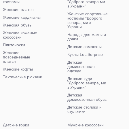
костюмы
"Доброго вечора ми
з України"
Женские платья
Женские спортивные
Женские кардиганы
костюмы "Доброго
вечора, ми з
Женская обувь
України"
Женские кожаные
Наряды для мамы и
кроссовки
дочки
Плитоноски
Детские самокаты
Женские
Куклы LoL Surprise
повседневные
платья
Детская
демисезонная
Женские кофты
одежда
Тактические рюкзаки
Детские худи
"Доброго вечора, ми
з України"
Детская
демисезонная обувь
Детские столики и
стульчики
Детские горки
Мужские кроссовки