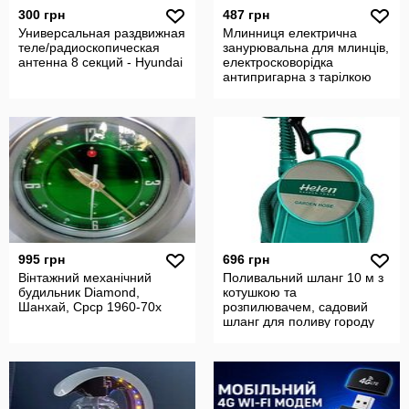
300 грн
487 грн
Универсальная раздвижная
Млинниця електрична
теле/радиоскопическая
занурювальна для млинців,
антенна 8 секций - Hyundai
електросковорідка
антипригарна з тарілкою
для тіста
995 грн
696 грн
Вінтажний механічний
Поливальний шланг 10 м з
будильник Diamond,
котушкою та
Шанхай, Срср 1960-70х
розпилювачем, садовий
шланг для поливу городу
на підставці