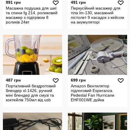
991 грн
491 грн
Масажна подушка для шиї
Перкусійний масажер для
та спини fg 214, роликовий
тіла lm-130, масажний
масажер з підігрівом 8
пістолет 9 насадок з кейсом
роликів 24вт
на акумуляторі
487 грн
699 грн
Портативний бездротовий
Amazon Вентилятор
блендер xl-1426, ручний
підлоговий Esperanza
міні блендер для смузі та
Pedestal Fan Hurricane
коктейлів 750мл від usb
EHF001WE дуйка
напольная