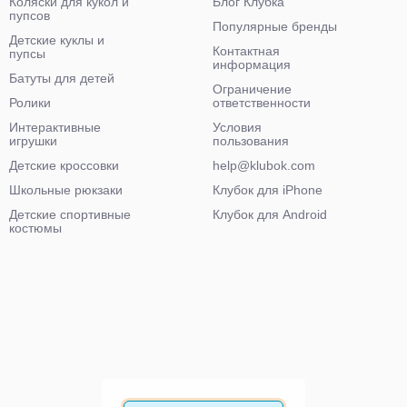
Коляски для кукол и
Блог Клубка
пупсов
Популярные бренды
Детские куклы и
Контактная
пупсы
информация
Батуты для детей
Ограничение
Ролики
ответственности
Интерактивные
Условия
игрушки
пользования
Детские кроссовки
help@klubok.com
Школьные рюкзаки
Клубок для iPhone
Детские спортивные
Клубок для Android
костюмы