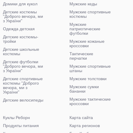
Домики для кукол
Мужские кеды
Детские костюмы
Мужские спортивные
"Доброго вечора, ми
костюмы
з України"
Мужские
Одежда детская
патриотические
футболки
Детские костюмы-
тройки
Мужские кожаные
кроссовки
Детские школьные
костюмы
Тактические
перчатки
Детские футболки
"Доброго вечора, ми
Мужские спортивные
з України"
штаны
Детские спортивные
Мужские толстовки
костюмы "Доброго
Мужские сумки
вечора, ми з
бананки
України"
Мужские тактические
Детские велосипеды
кроссовки
Куклы Реборн
Карта сайта
Продукты питания
Карта регионов