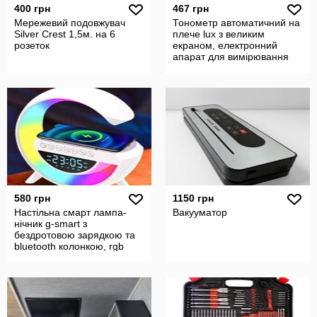
400 грн
467 грн
Мережевий подовжувач
Тонометр автоматичний на
Silver Crest 1,5м. на 6
плече lux з великим
розеток
екраном, електронний
апарат для вимірювання
тиску та пу
580 грн
1150 грн
Настільна смарт лампа-
Вакууматор
нічник g-smart з
бездротовою зарядкою та
bluetooth колонкою, rgb
нічник з годи