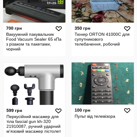
700 грн
350 грн
Вакуумний пакувальник
Тюнер ORTON 41000C для
Food Vacuum Sealer 65 кПа
супутникового
з різаком та пакетами,
телебачення, робочий
чорний
100 грн
599 грн
Пульт від телевізора
Перкусійний масажер для
тіла fascial gun kh-320
21910087, ручний ударний
м'язовий масажер пістолет
ч