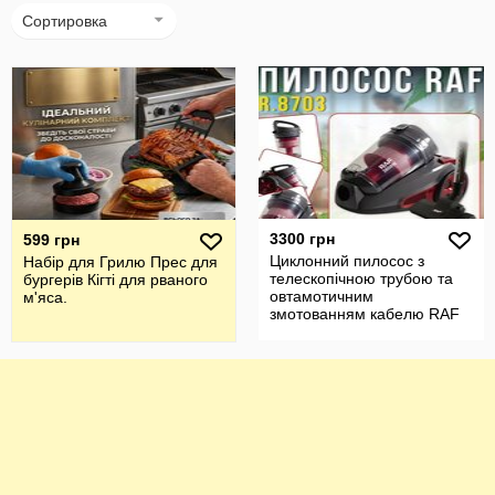
Сортировка
3300 грн
599 грн
Циклонний пилосос з
Набір для Грилю Прес для
телескопічною трубою та
бургерів Кігті для рваного
овтамотичним
м'яса.
змотованням кабелю RAF
R 8703 3600W