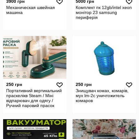
3900 грн
5000 грн
Механическая швейная
Комплект пк 12gb/intel xeon
машина
монітор 23 samsung
периферія
250 грн
250 грн
Портативний вертикальний
Знищувач комах, комарів,
праскелікв Steam / Міні
мух lm-2c уничтожитель
відпарювач для одягу /
комаров
Ручний паровий прасок