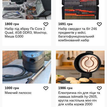
1800 грн
1691 грн
Набір під збірку Пк Core 2
Набір свердел та біт 246
Quad, 4GB DDR3, Монітор,
предметів у кейсі,
Миша G300
багатофункціональний
комбінований набір
інструментів
1000 грн
1986 грн
Миючий пилосос
Електрична піч для піци та
лаваша isitmatik hy-2605,
кругла настільна міні-піч
для хліба коржів 2000