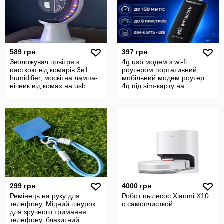
589 грн
397 грн
Зволожувач повітря з
4g usb модем з wi-fi
пасткою від комарів 3в1
роутером портативний,
humidifier, москітна лампа-
мобільний модем роутер
нічник від комах на usb
4g під sim-карту на
павербанк
299 грн
4000 грн
Ремінець на руку для
Робот пылесос Xiaomi X10
телефону, Міцний шнурок
с самоочисткой
для зручного тримання
телефону, блакитний