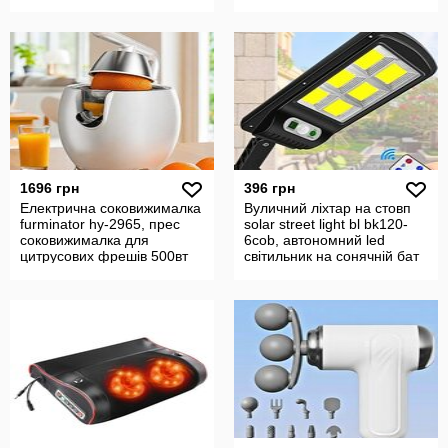
1696 грн
396 грн
Електрична соковижималка
Вуличний ліхтар на стовп
furminator hy-2965, прес
solar street light bl bk120-
соковижималка для
6cob, автономний led
цитрусових фрешів 500вт
світильник на сонячній бат