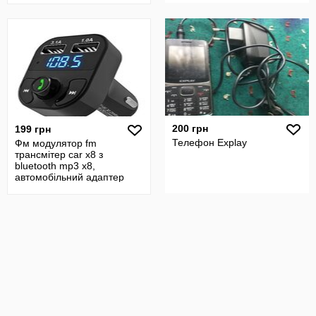
200 грн
199 грн
Телефон Explay
Фм модулятор fm
трансмiтер car x8 з
bluetooth mp3 x8,
автомобільний адаптер
прикурювача модулятор