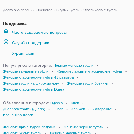
Доска объявлений
›
Женское
›
Обувь
›
Туфли
›
Классические туфли
Поддержка
Часто задаваемые вопросы
Служба поддержки
Украинский
Популярное в категории:
Черные женские туфли
•
Женские замшевые туфли
•
Женские лаковые классические туфли
•
Женские классические туфли 41 размера
•
Женские туфли на широкую ногу
•
Женские туфли ботинки
•
Женские классические туфли Durea
Объявления в городах:
Одесса
•
Киев
•
Днепропетровск (Днепр)
•
Львов
•
Харьков
•
Запорожье
•
Ивано-Франковск
Женские яркие туфли-лодочки
•
Женские черные туфли
•
Женские белые туфли
•
Женские красные туфли
•