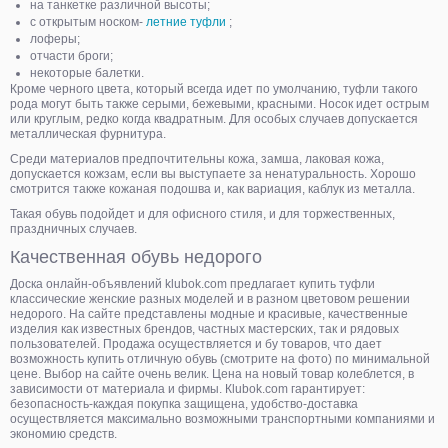
на танкетке различной высоты;
с открытым носком-
летние туфли
;
лоферы;
отчасти броги;
некоторые балетки.
Кроме черного цвета, который всегда идет по умолчанию, туфли такого
рода могут быть также серыми, бежевыми, красными. Носок идет острым
или круглым, редко когда квадратным. Для особых случаев допускается
металлическая фурнитура.
Среди материалов предпочтительны кожа, замша, лаковая кожа,
допускается кожзам, если вы выступаете за ненатуральность. Хорошо
смотрится также кожаная подошва и, как вариация, каблук из металла.
Такая обувь подойдет и для офисного стиля, и для торжественных,
праздничных случаев.
Качественная обувь недорого
Доска онлайн-объявлений klubok.com предлагает купить туфли
классические женские разных моделей и в разном цветовом решении
недорого. На сайте представлены модные и красивые, качественные
изделия как известных брендов, частных мастерских, так и рядовых
пользователей. Продажа осуществляется и бу товаров, что дает
возможность купить отличную обувь (смотрите на фото) по минимальной
цене. Выбор на сайте очень велик. Цена на новый товар колеблется, в
зависимости от материала и фирмы. Кlubok.com гарантирует:
безопасность-каждая покупка защищена, удобство-доставка
осуществляется максимально возможными транспортными компаниями и
экономию средств.