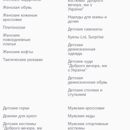
костюмы "Доброго
вечора, ми з
Женская обувь
України"
Женские кожаные
Наряды для мамы и
кроссовки
дочки
Плитоноски
Детские самокаты
Женские
Куклы LoL Surprise
повседневные
платья
Детская
демисезонная
Женские кофты
одежда
Тактические рюкзаки
Детские худи
"Доброго вечора, ми
з України"
Детская
демисезонная обувь
Детские столики и
стульчики
Детские горки
Мужские кроссовки
Домики для кукол
Мужские кеды
Детские костюмы
Мужские спортивные
"Доброго вечора, ми
костюмы