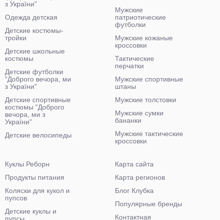
з України"
Мужские
Одежда детская
патриотические
футболки
Детские костюмы-
тройки
Мужские кожаные
кроссовки
Детские школьные
костюмы
Тактические
перчатки
Детские футболки
"Доброго вечора, ми
Мужские спортивные
з України"
штаны
Детские спортивные
Мужские толстовки
костюмы "Доброго
Мужские сумки
вечора, ми з
бананки
України"
Мужские тактические
Детские велосипеды
кроссовки
Куклы Реборн
Карта сайта
Продукты питания
Карта регионов
Коляски для кукол и
Блог Клубка
пупсов
Популярные бренды
Детские куклы и
Контактная
пупсы