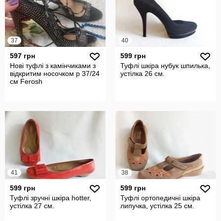
37
40
597 грн
599 грн
Нові туфлі з камінчиками з
Туфлі шкіра нубук шпилька,
відкритим носочком р 37/24
устілка 26 см.
см Ferosh
41
38
599 грн
599 грн
Туфлі зручні шкіра hotter,
Туфлі ортопедичні шкіра
устілка 27 см.
липучка, устілка 25 см.