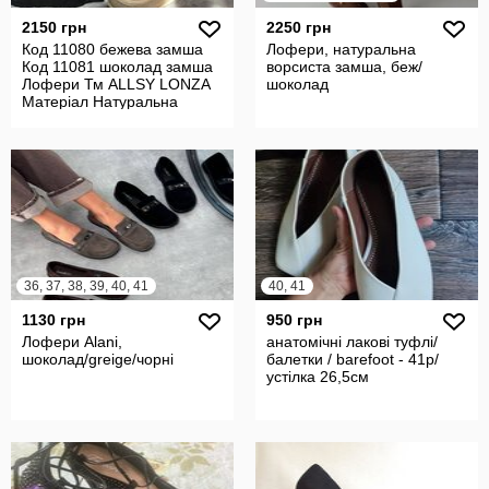
2150 грн
2250 грн
Код 11080 бежева замша
Лофери, натуральна
Код 11081 шоколад замша
ворсиста замша, беж/
Лофери Тм ALLSY LONZA
шоколад
Матеріал Натуральна
ворсист
36, 37, 38, 39, 40, 41
40, 41
1130 грн
950 грн
Лофери Alani,
анатомічні лакові туфлі/
шоколад/greige/чорні
балетки / barefoot - 41р/
устілка 26,5см