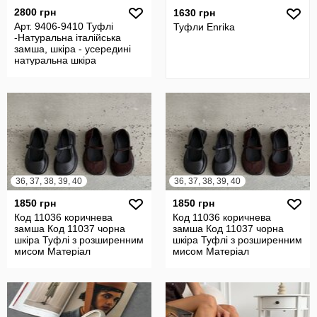
2800 грн
1630 грн
Арт. 9406-9410 Туфлі
Туфли Enrika
-Натуральна італійська
замша, шкіра - усередині
натуральна шкіра
36, 37, 38, 39, 40
36, 37, 38, 39, 40
1850 грн
1850 грн
Код 11036 коричнева
Код 11036 коричнева
замша Код 11037 чорна
замша Код 11037 чорна
шкіра Туфлі з розширенним
шкіра Туфлі з розширенним
мисом Матеріал
мисом Матеріал
Натуральна зам
Натуральна зам