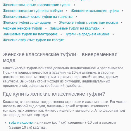
Женские замшевые классические туфли
•
Женские кожаные туфли на каблуке
•
Женские итальянские туфли
•
Женские классические туфли на танкетке
•
Женские туфли со шнурками
•
Женские туфли с открытым носком
•
Черные женские туфли
•
Замшевые туфли на каблуках
•
Замшевые туфли на платформе
•
Туфли на среднем каблуке
•
Женские открытые туфли на каблуке
Женские классические туфли – вневременная
мода
Классические туфли-понятие довольно неоднозначное и расплывчатое.
Под ним подразумеваются и изделия на 10-см шпильке, и строгие
дамские с полностью закрытым верхом и широким 5-сантиметровым
каблуком. Выбирать стоит исходя из ситуации, индивидуальных
предпочтений, офисных требований, удобства.
Где купить женские классические туфли?
Классика, в основном, тождественна строгости и лаконичности. Ею можно
назвать любой вид обуви, лишенный яркой отделки, излишеств,
контрастных элементов. Ничего лишнего и вычурного. А по фасонам под
это определение подходят:
туфли лодочки
на низком (до 7 см), среднем (7-10 см) и высоком
(свыше 10 см) каблуке;