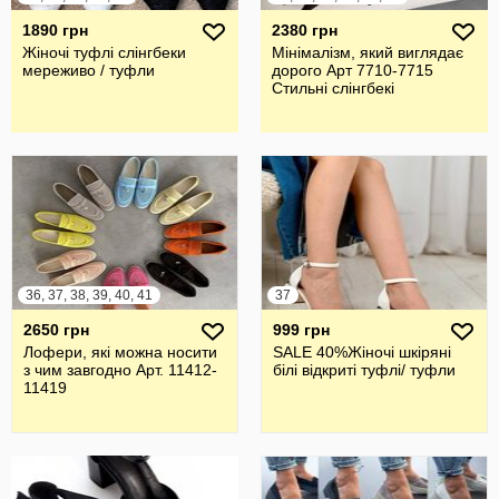
1890 грн
2380 грн
Жіночі туфлі слінгбеки
Мінімалізм, який виглядає
мереживо / туфли
дорого Арт 7710-7715
Стильні слінгбекі
36, 37, 38, 39, 40, 41
37
2650 грн
999 грн
Лофери, які можна носити
SALE 40%Жіночі шкіряні
з чим завгодно Арт. 11412-
білі відкриті туфлі/ туфли
11419