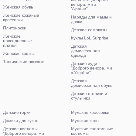
вечора, ми з
Женская обувь
України"
Женские кожаные
Наряды для мамы и
кроссовки
дочки
Плитоноски
Детские самокаты
Женские
Куклы LoL Surprise
повседневные
платья
Детская
демисезонная
Женские кофты
одежда
Тактические рюкзаки
Детские худи
"Доброго вечора, ми
з України"
Детская
демисезонная обувь
Детские столики и
стульчики
Детские горки
Мужские кроссовки
Домики для кукол
Мужские кеды
Детские костюмы
Мужские спортивные
"Доброго вечора, ми
костюмы