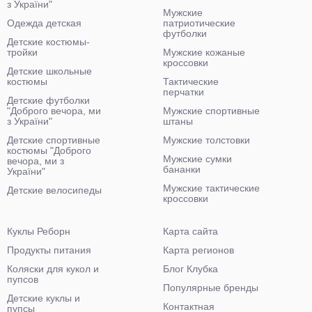
з України"
Мужские
Одежда детская
патриотические
футболки
Детские костюмы-
тройки
Мужские кожаные
кроссовки
Детские школьные
костюмы
Тактические
перчатки
Детские футболки
"Доброго вечора, ми
Мужские спортивные
з України"
штаны
Детские спортивные
Мужские толстовки
костюмы "Доброго
Мужские сумки
вечора, ми з
бананки
України"
Мужские тактические
Детские велосипеды
кроссовки
Куклы Реборн
Карта сайта
Продукты питания
Карта регионов
Коляски для кукол и
Блог Клубка
пупсов
Популярные бренды
Детские куклы и
Контактная
пупсы