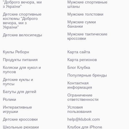
"Доброго вечора, ми
Мужские спортивные
з України"
штаны
Детские спортивные
Мужские толстовки
костюмы "Доброго
Мужские сумки
вечора, ми з
бананки
України"
Мужские тактические
Детские велосипеды
кроссовки
Куклы Реборн
Карта сайта
Продукты питания
Карта регионов
Коляски для кукол и
Блог Клубка
пупсов
Популярные бренды
Детские куклы и
Контактная
пупсы
информация
Батуты для детей
Ограничение
Ролики
ответственности
Интерактивные
Условия
игрушки
пользования
Детские кроссовки
help@klubok.com
Школьные рюкзаки
Клубок для iPhone