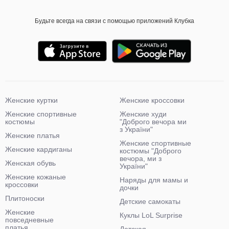
Будьте всегда на связи с помощью приложений Клубка
Женские куртки
Женские кроссовки
Женские спортивные
Женские худи
костюмы
"Доброго вечора ми
з України"
Женские платья
Женские спортивные
Женские кардиганы
костюмы "Доброго
вечора, ми з
Женская обувь
України"
Женские кожаные
Наряды для мамы и
кроссовки
дочки
Плитоноски
Детские самокаты
Женские
Куклы LoL Surprise
повседневные
платья
Детская