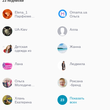
23 подписки
Elena_1
Omama.ua
Парфюмерия
Ольга
LUX на
любой вкус.
UA-Kiev
Алла
Детская
Жанна
одежда из
Англии
Лана
Людмила
Ольга
Роксана
Молодиченко
-бренд
Хлань
Показать
23
Екатерина
всех