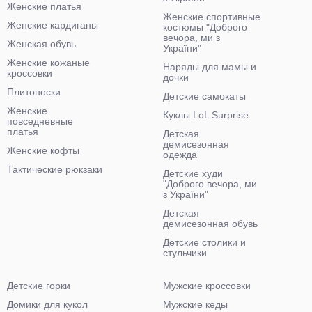
Женские платья
Женские спортивные
Женские кардиганы
костюмы "Доброго
вечора, ми з
Женская обувь
України"
Женские кожаные
Наряды для мамы и
кроссовки
дочки
Плитоноски
Детские самокаты
Женские
Куклы LoL Surprise
повседневные
платья
Детская
демисезонная
Женские кофты
одежда
Тактические рюкзаки
Детские худи
"Доброго вечора, ми
з України"
Детская
демисезонная обувь
Детские столики и
стульчики
Детские горки
Мужские кроссовки
Домики для кукол
Мужские кеды