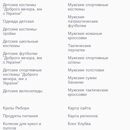
Детские костюмы
Мужские спортивные
"Доброго вечора, ми
костюмы
з України"
Мужские
Одежда детская
патриотические
футболки
Детские костюмы-
тройки
Мужские кожаные
кроссовки
Детские школьные
костюмы
Тактические
перчатки
Детские футболки
"Доброго вечора, ми
Мужские спортивные
з України"
штаны
Детские спортивные
Мужские толстовки
костюмы "Доброго
Мужские сумки
вечора, ми з
бананки
України"
Мужские тактические
Детские велосипеды
кроссовки
Куклы Реборн
Карта сайта
Продукты питания
Карта регионов
Коляски для кукол и
Блог Клубка
пупсов